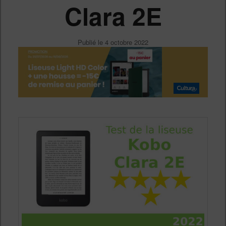
Clara 2E
Publié le
4 octobre 2022