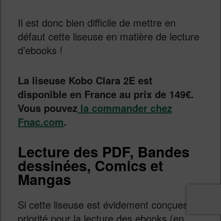
Il est donc bien difficile de mettre en
défaut cette liseuse en matière de lecture
d’ebooks !
La liseuse Kobo Clara 2E est
disponible en France au prix de 149€.
Vous pouvez
la commander chez
Fnac.com
.
Lecture des PDF, Bandes
dessinées, Comics et
Mangas
Si cette liseuse est évidement conçues en
priorité pour la lecture des ebooks (en