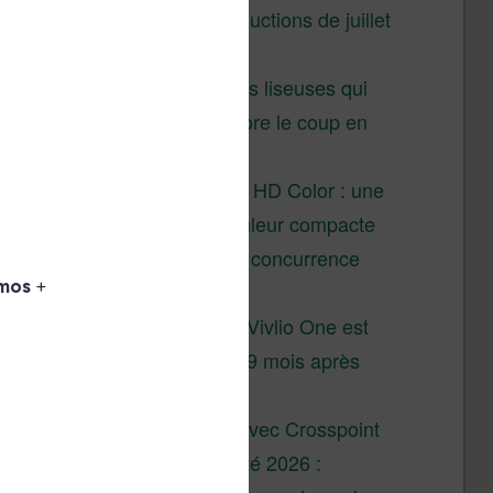
Vivlio – réductions de juillet
2026
3 anciennes liseuses qui
valent encore le coup en
2026
Vivlio Light HD Color : une
liseuse couleur compacte
à prix défiant toute concurrence
chez Cultura
La liseuse Vivlio One est
un succès 9 mois après
son lancement
XTEINK X4 : test avec Crosspoint
Soldes d’été 2026 :