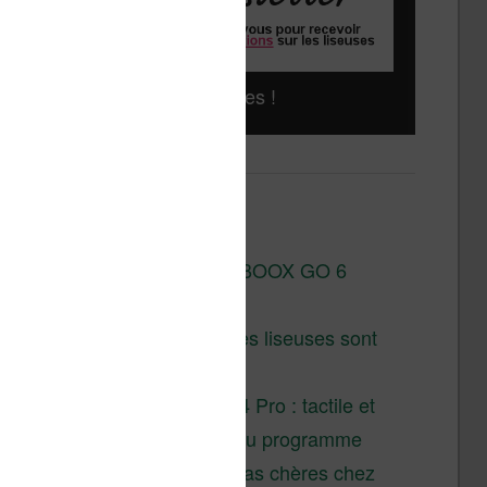
Liseuses pas chères !
Derniers articles :
Test de la BOOX GO 6
Gen II
Pourquoi les liseuses sont
si chères ?
XTEINK X4 Pro : tactile et
éclairage au programme
Liseuses pas chères chez