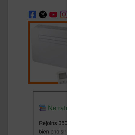
Ne rate plus aucune promo lis
Rejoins 3500 lecteurs qui reçoivent cha
bien choisir et utiliser leur liseuse.
Pa