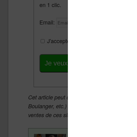
en 1 clic.
Email:
J'accepte de recevoir des mises à jou
Je veux les meilleures promos
Cet article peut contenir des liens affiliés v
Boulanger, etc.) qui permettent aux auteurs 
ventes de ces sites sans coût supplémentair