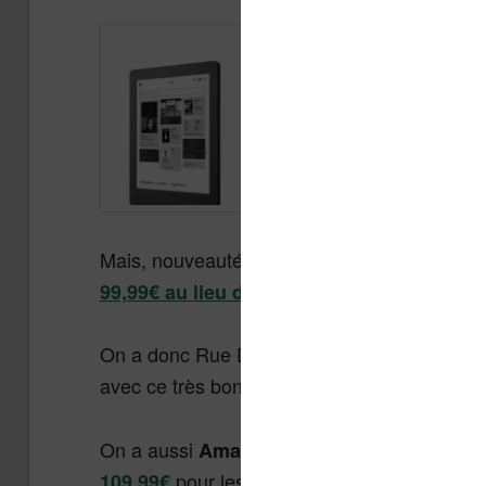
Mais, nouveauté, on
a la Kobo Aura 2 en pr
.
99,99€ au lieu de 119,99€
On a donc Rue Du Commerce qui cherche à s
avec ce très bon plan :
la liseuse Nolim sort
On a aussi
qui semble dans la mêm
Amazon
pour les membres abonnés Prime et
109,99€