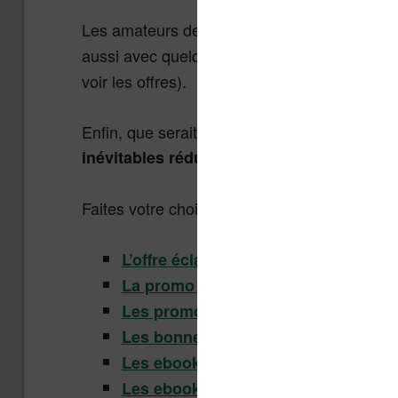
Les amateurs de BD pourront se régaler ave
aussi avec quelques petites friandises chez
voir les offres).
Enfin, que serait un récapitulatif de bons pl
?
inévitables réductions sur les ebooks
Faites votre choix donc :
L’offre éclair Kindle
La promo du mois Kindle
Les promotions et petits prix Kindle
Les bonnes affaires ebooks Fnac
Les ebooks gratuits de Cultura
Les ebooks Cultura