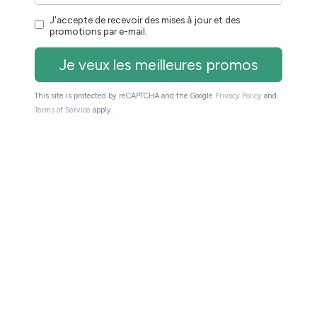
c les promotions signées
et
mais
Iznéo
Sequencity
(cliquez sur les noms des sites pour aller
ComiXology
ans en matière de lecture (numérique) sans les