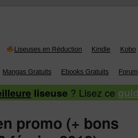
 Kindle, Kobo, Vivlio, Pocketboo
Liseuses en Réduction
Kindle
Kobo
Mangas Gratuits
Ebooks Gratuits
Forum
? Lisez ce
illeure
liseuse
gui
en promo (+ bons