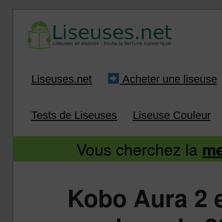
Liseuse et ebook : tout savoir
Infos sur les liseuses
Aller
Aller
Liseuses.net
Acheter une liseuse
au
au
Tests de Liseuses
Liseuse Couleur
contenu
contenu
Vous cherchez la
me
principal
secondaire
Kobo Aura 2 