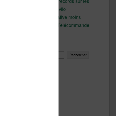
réductions records sur les
liseuses Kobo et Vivlio
Une alternative moins
chère à la Télécommande
Kobo
Rechercher
Rechercher