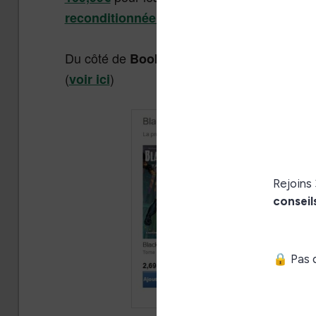
.
reconditionnée à 99,99€
Du côté de
c’est l’achat d’un pack
Bookeen
(
)
voir ici