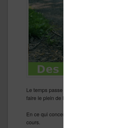
Le temps passe vite et nous sommes déjà à l
faire le plein de lecture avant le week-end !
En ce qui concerne les liseuses, les promot
cours.