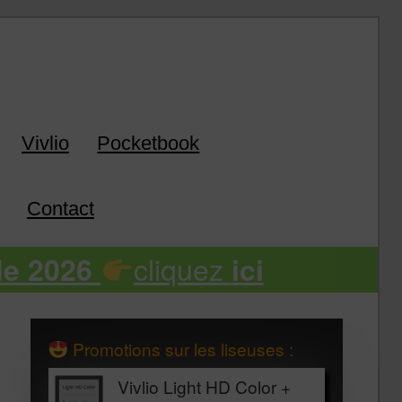
k
Vivlio
Pocketbook
Contact
cliquez
de 2026
ici
Promotions sur les liseuses :
Vivlio Light HD Color +