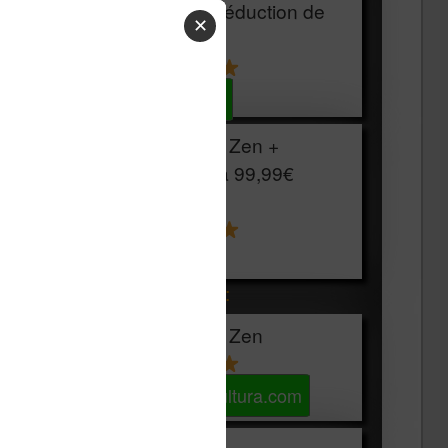
HOUSSE
réduction de
✕
15€
Voir sur Cultura.com
Vivlio Light Zen +
HOUSSE à
99,99€
129,99€
Voir sur Boulanger
Les accessibles :
Vivlio Light Zen
Voir sur Cultura.com