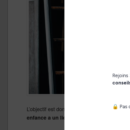
L’objectif est donc de
voir si le nombre de 
enfance a un lien avec la situation qu’ils