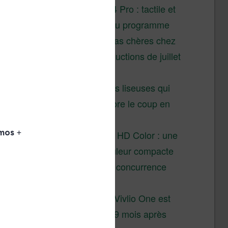
XTEINK X4 Pro : tactile et
éclairage au programme
Liseuses pas chères chez
Vivlio – réductions de juillet
2026
3 anciennes liseuses qui
valent encore le coup en
2026
Vivlio Light HD Color : une
liseuse couleur compacte
à prix défiant toute concurrence
chez Cultura
La liseuse Vivlio One est
un succès 9 mois après