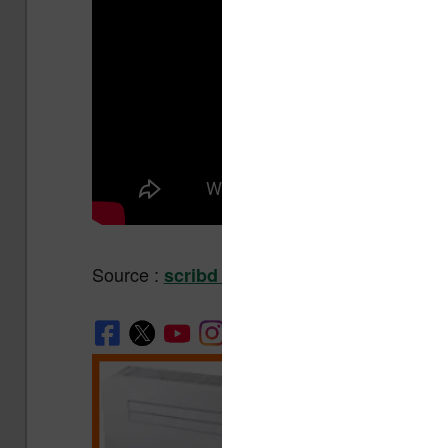
Source :
pour lire toute l’étude publ
scribd