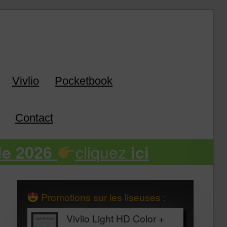
k
Vivlio
Pocketbook
Contact
cliquez
de 2026
ici
Promotions sur les liseuses :
Vivlio Light HD Color +