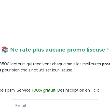
livres qui a entouré ces personnes dans leur
i.
 occupent aujourd’hu