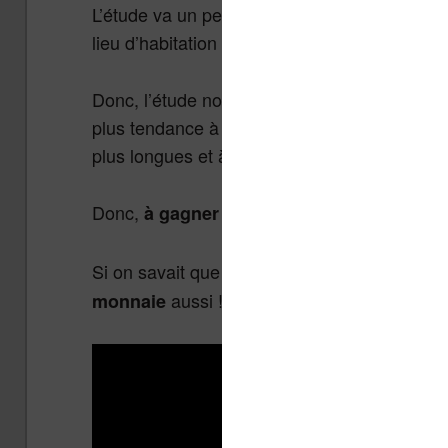
L’étude va un peu plus loin puisque le nivea
lieu d’habitation de jeunesse (ville ou campa
Donc, l’étude nous apprend – en gros – que l
plus tendance à vivre dans des grandes vill
plus longues et à obtenir de meilleurs postes
Donc,
.
à gagner plus d’argent
Si on savait que
lire était bon pour la sant
aussi !
monnaie