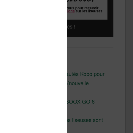
Liseuses pas chères !
Derniers articles :
Les nouveautés Kobo pour
la fin 2026 (nouvelle
liseuse)
Test de la BOOX GO 6
Gen II
Pourquoi les liseuses sont
si chères ?