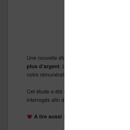
Une nouvelle étude nous explique
ceux qui 
. Les livres que nous lisons d
plus d’argent
notre rémunération plus tard. Voyons cela e
Cet étude a été menée par l’
Université de 
interrogés afin d’obtenir un échantillon repr
A lire aussi :
tous les bienfaits de la le