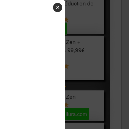
HOUSSE
réduction de
✕
15€
Voir sur Cultura.com
Vivlio Light Zen +
HOUSSE à
99,99€
129,99€
Voir sur Boulanger
Les accessibles :
Vivlio Light Zen
Voir sur Cultura.com