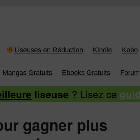
 Kindle, Kobo, Vivlio, Pocketboo
Liseuses en Réduction
Kindle
Kobo
Mangas Gratuits
Ebooks Gratuits
Forum
? Lisez ce
illeure
liseuse
gui
 pour gagner plus