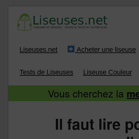
Liseuse et ebook : tout savoir
Infos sur les liseuses
Aller
Aller
Liseuses.net
Acheter une liseuse
au
au
Tests de Liseuses
Liseuse Couleur
contenu
contenu
Vous cherchez la
me
principal
secondaire
Il faut lire