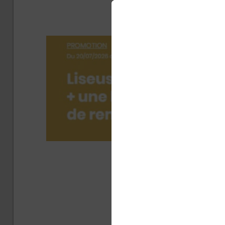
d’
Pub