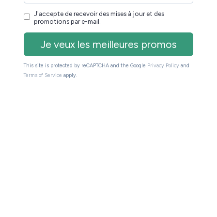
u d’étude de la personne a été ausculté ainsi que son
gne).
es gens qui ont été entouré de plus de livres ont eu
es (en déménageant par exemple), à suivre des études
 et fonctions dans leur vie professionnelle.
, on sait maintenant que
é
c’est bon pour notre porte-