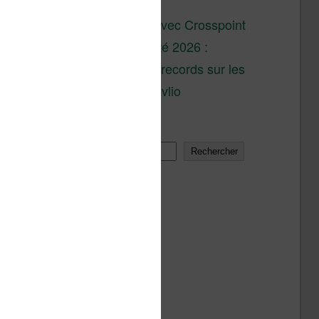
son lancement
XTEINK X4 : test avec Crosspoint
Soldes d’été 2026 :
réductions records sur les
liseuses Kobo et Vivlio
Rechercher
Rechercher