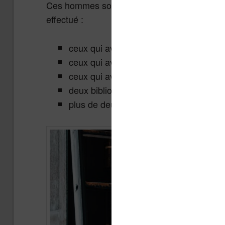
Ces hommes sont tous nés entre 1920 et 19
effectué :
ceux qui avaient 10 livres ou moins à l
ceux qui avaient une étagère de livres
ceux qui avaient une bibliothèque avec 
deux bibliothèques,
plus de deux bibliothèques.