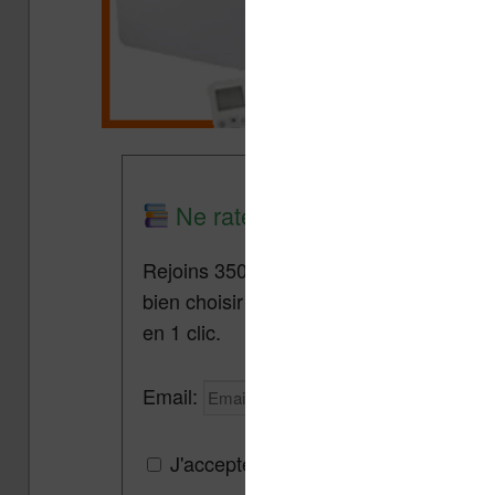
Ne rate plus aucune promo lis
Rejoins 3500 lecteurs qui reçoivent cha
bien choisir et utiliser leur liseuse.
Pa
en 1 clic.
Email:
J'accepte de recevoir des mises à jou