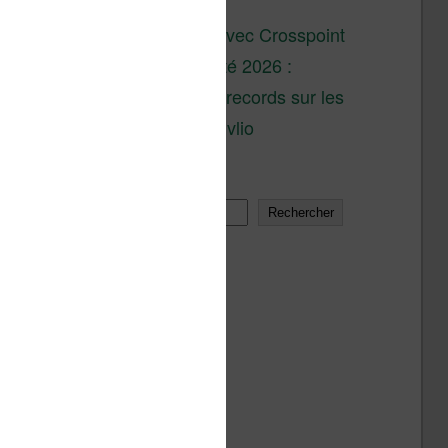
son lancement
XTEINK X4 : test avec Crosspoint
Soldes d’été 2026 :
réductions records sur les
liseuses Kobo et Vivlio
Rechercher
Rechercher