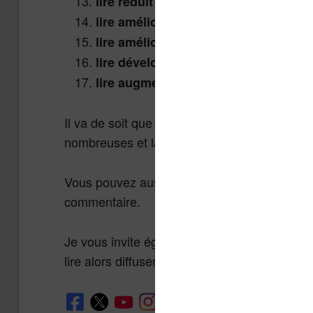
lire réduit les risques de démence
lire améliore la communication
lire améliore sa capacité de concent
lire développe ses capacités analyt
lire augmente l’empathie
Il va de soit que cette liste est loin d’être e
nombreuses et la science découvre de nouvel
Vous pouvez aussi partager avec nous les av
commentaire.
Je vous invite également à partager cet art
lire alors diffuser cette information ne peut p