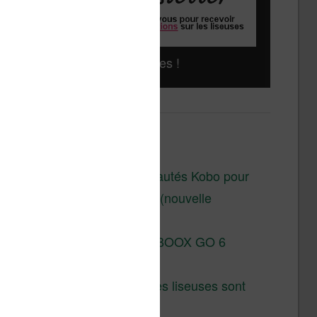
Liseuses pas chères !
Derniers articles :
Les nouveautés Kobo pour
la fin 2026 (nouvelle
liseuse)
Test de la BOOX GO 6
Gen II
Pourquoi les liseuses sont
si chères ?