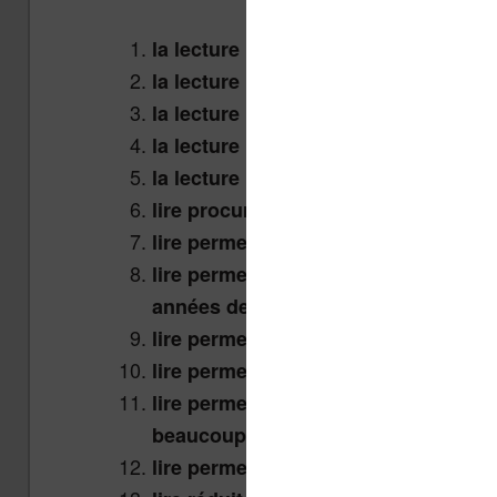
la lecture permet d’approfondir ses
la lecture permet d’avoir une meilleu
la lecture permet de mieux compren
la lecture permet de partager et d’é
la lecture permet de mieux se com
lire procure du plaisir
lire permet de réussir dans sa vie p
lire permet de vivre plus longtemps 
années de vie)
lire permet de réduire son stress
lire permet de faire baisser son ryt
lire permet de gagner plus d’argent 
beaucoup, gagnent en moyenne mieux
lire permet d’augmenter la mémoire