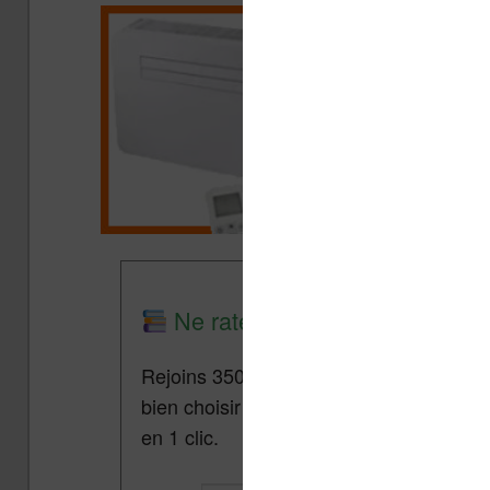
Ne rate plus aucune promo lis
Rejoins 3500 lecteurs qui reçoivent cha
bien choisir et utiliser leur liseuse.
Pa
en 1 clic.