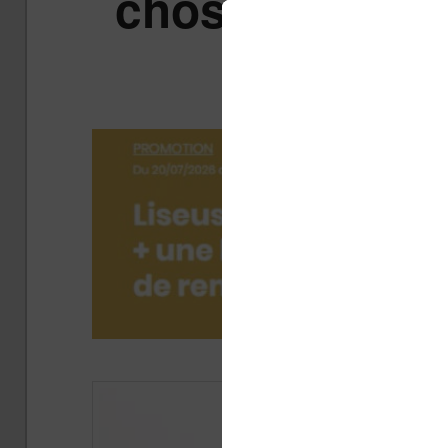
choses que vo
l
Publ