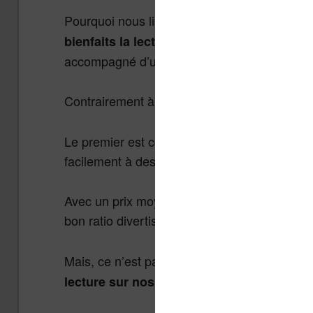
Pourquoi nous lisons-nous ? Pourquoi lire pl
peut avoir sur nous ? V
bienfaits la lecture
accompagné d’une vidéo.
Contrairement à d’autres divertissements,
l
Le premier est connu : c’est un loisir access
facilement à des proches ou à la bibliothèqu
Avec un prix moyen d’environ 10€, un livre q
bon ratio divertissement / prix.
Mais, ce n’est pas l’aspect économique de la
lecture sur nos organismes et, plus large