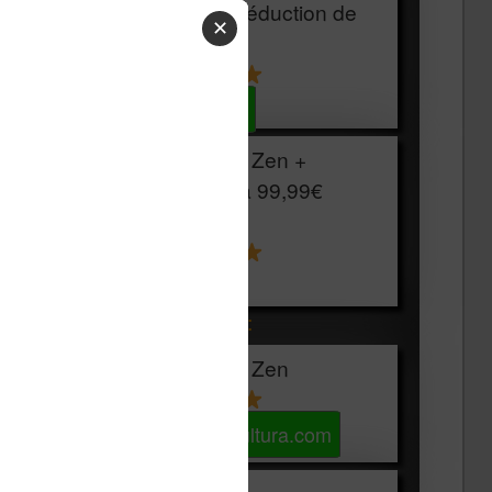
HOUSSE
réduction de
✕
15€
Voir sur Cultura.com
Vivlio Light Zen +
HOUSSE à
99,99€
129,99€
Voir sur Boulanger
Les accessibles :
Vivlio Light Zen
Voir sur Cultura.com