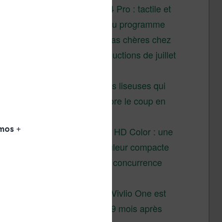
XTEINK X4 Pro : tactile et
éclairage au programme
Liseuses pas chères chez
Vivlio – réductions de juillet
2026
3 anciennes liseuses qui
valent encore le coup en
2026
Vivlio Light HD Color : une
liseuse couleur compacte
à prix défiant toute concurrence
chez Cultura
La liseuse Vivlio One est
un succès 9 mois après