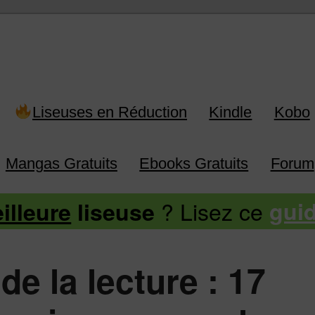
 Kindle, Kobo, Vivlio, Pocketboo
Liseuses en Réduction
Kindle
Kobo
Mangas Gratuits
Ebooks Gratuits
Forum
? Lisez ce
illeure
liseuse
gui
de la lecture : 17