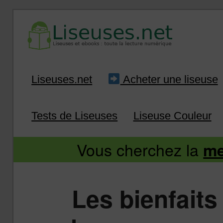
Liseuse et ebook : tout savoir
Infos sur les liseuses
Aller
Aller
Liseuses.net
Acheter une liseuse
au
au
Tests de Liseuses
Liseuse Couleur
contenu
contenu
Vous cherchez la
me
principal
secondaire
Les bienfaits 