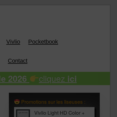
k
Vivlio
Pocketbook
Contact
cliquez
de 2026
ici
Promotions sur les liseuses :
Vivlio Light HD Color +