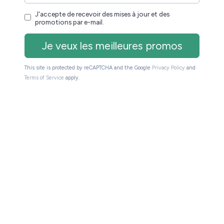
 connaissances
re ouverture d’esprit
dre le monde qui nous entoure
changer avec d’autres lecteurs
prendre soi-même
rofessionnelle
(lire 30 minutes par jour permet de gagner 2
hme cardiaque
(ou plus exactement : les gens qui lisent
 leur vie que ceux qui lisent moins)