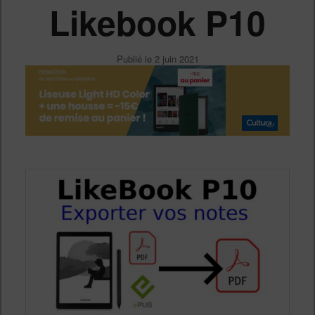
Likebook P10
Publié le
2 juin 2021