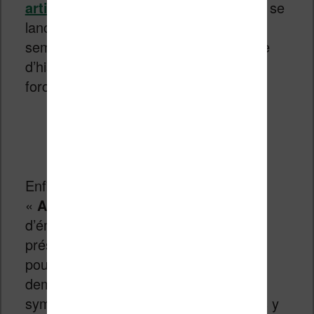
article
pourrait bien motiver certains à se
lancer dans l’écriture tant ce marché
semble juteux ! Si vous aimez ce genre
d’histoire,
celle-ci
vous intéressera
forcément.
Enfin,
la mission 29
du podcast
«
Agence Tous Geeks
» revient en fin
d’émission sur les nouveaux produits
présentés par Amazon et Kobo. Vous
pouvez écouter cela dans la dernière
demi-heure (à peu près) de cette
sympathique émission. Les animateurs y