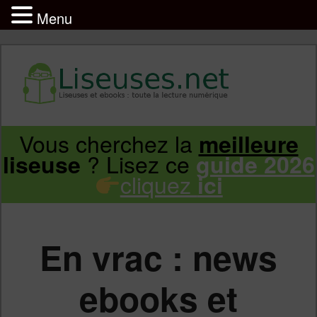
Menu
Liseuse et ebook : tout savoir
Infos sur les liseuses Kindle, Kobo,
Vous cherchez la
meilleure
Aller
Aller
Vivlio, Pocketbook
? Lisez ce
liseuse
guide 2026
cliquez
ici
au
au
contenu
contenu
En vrac : news
principal
secondaire
ebooks et