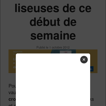
liseuses de ce
début de
semaine
Publié le
1 octobre 2012
✕
Pour bien débuter la semaine, rien ne
vaut
une sélection d’infos
croustillantes
sur le monde des ebooks
et des liseuses.