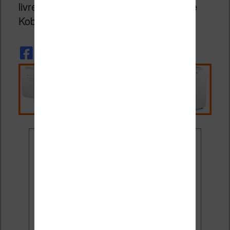
livrent leurs impressions sur la nouvelle
Kobo et la Kindle Fire.
Ne rate plus aucune
promo liseuse !
Rejoins 3500 lecteurs qui
reçoivent chaque mois les
meilleures promos + conseils