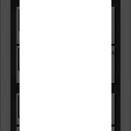
Promotions sur les liseuses :
Vivlio Light HD Color +
HOUSSE
réduction de 15€
Voir sur Cultura.com
Vivlio Light Zen + HOUSSE à
99,99€
129,99€
Voir sur Boulanger
Les accessibles :
Vivlio Light Zen
Voir sur Cultura.com