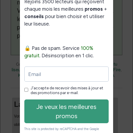
monde des liseuses (Kindle, Kobo,
Vivlio, etc) et faire la promotion de la
lecture (numérique ou non). Vous
pouvez en savoir plus en lisant notre
page
a propos
.
Actualité
Nicolas (actu
Ce contenu a été publié dans
par
liseuse, ebook, etc)
Business
Kindle Fire
, et marqué avec
,
,
Kobo
Livres
permalien
,
. Mettez-le en favori avec son
.
Laisser un commentaire
Votre adresse e-mail ne sera pas publiée.
Les champs
*
obligatoires sont indiqués avec