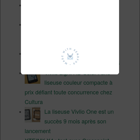
XTEINK X4 Pro : tactile et
éclairage au programme
Liseuses pas chères chez
Vivlio – réductions de juillet
2026
3 anciennes liseuses qui
valent encore le coup en 2026
Vivlio Light HD Color : une
liseuse couleur compacte à
prix défiant toute concurrence chez
Cultura
La liseuse Vivlio One est un
succès 9 mois après son
lancement