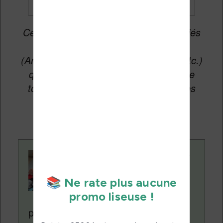
Cet article peut contenir des liens affiliés
vers les sites partenaires du site
(Amazon, Fnac, Cultura, Boulanger, etc.)
qui permettent aux auteurs du site de
toucher une petite commission sur les
ventes de ces sites sans coût
supplémentaire pour vous.
Contenu rédigé par
Nicolas. Le site
Liseuses.net existe
depuis plus de 14 ans
pour vous aider à naviguer dans le