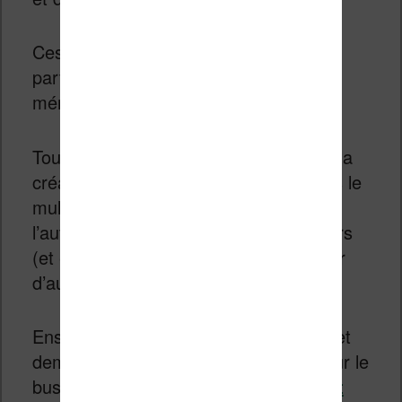
Ces informations ne sont pas
particulièrement récentes mais elles
méritent qu’on en parle.
Tout d’abord,
Terry Pratchett
annonce la
création d’une société spécialisée dans le
multimédia. Tout porte à croire que
l’auteur souhaite développer ses univers
(et en particulier le
Disque Monde
) sur
d’autres supports que le papier.
Ensuite,
IDBoox
a publié (il y a un an et
demi tout de même) un court article sur le
business des auteurs auto-publiés.
Cet