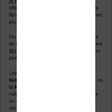
le Portugal il y a quelques jours
. En
effet, un partenariat a été trouvé avec la
librairie
Mondadori
(350 points de ventes)
pour la distribution du Kobo.
On pourra noter que malgré la présence
de
FNAC en Italie
, Kobo s’est tourné vers
Mondadori
qui propose une implantation
plus séduisante.
Les italiens vont pouvoir se procurer la
Kobo Mini
(79€), la
Kobo Touch
(99€) ou
la
Kobo Glo
(129€). Ma préférence va
naturellement à la Kobo Glo qui propose
un écran éclairé qui permet la lecture
dans la noir.