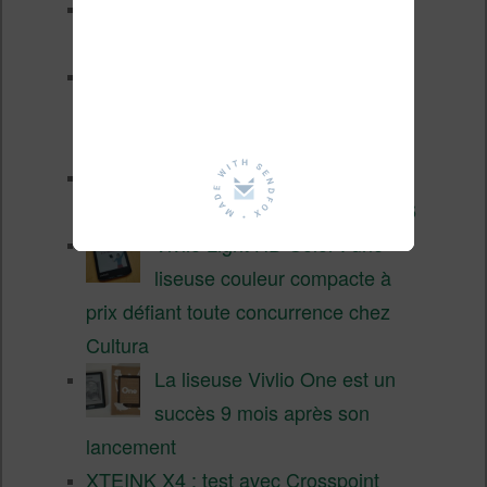
XTEINK X4 Pro : tactile et
éclairage au programme
Liseuses pas chères chez
Vivlio – réductions de juillet
2026
3 anciennes liseuses qui
valent encore le coup en 2026
Vivlio Light HD Color : une
liseuse couleur compacte à
prix défiant toute concurrence chez
Cultura
La liseuse Vivlio One est un
succès 9 mois après son
lancement
XTEINK X4 : test avec Crosspoint