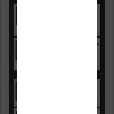
Vivlio Light HD Color +
HOUSSE
réduction de 15€
Voir sur Cultura.com
Vivlio Light Zen + HOUSSE à
99,99€
129,99€
Voir sur Boulanger
Les accessibles :
Vivlio Light Zen
Voir sur Cultura.com
Kindle