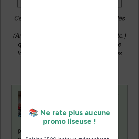
Cet article peut contenir des liens affiliés
vers les sites partenaires du site
(Amazon, Fnac, Cultura, Boulanger, etc.)
qui permettent aux auteurs du site de
toucher une petite commission sur les
ventes de ces sites sans coût
supplémentaire pour vous.
Contenu rédigé par
Nicolas. Le site
Liseuses.net existe
depuis plus de 14 ans
pour vous aider à naviguer dans le
monde des liseuses (Kindle, Kobo,