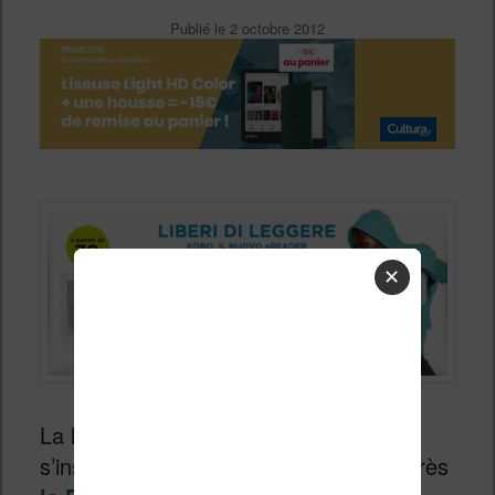
Publié le
2 octobre 2012
✕
La liseuse Kobo Touch et ses soeurs
s’installent des aujourd’hui en Italie, après