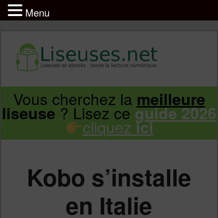
Menu
Liseuse et ebook : tout savoir
Infos sur les liseuses Kindle, Kobo,
Vous cherchez la
meilleure
Aller
Aller
Vivlio, Pocketbook
? Lisez ce
liseuse
guide 2026
cliquez
ici
au
au
contenu
contenu
Kobo s’installe
principal
secondaire
en Italie