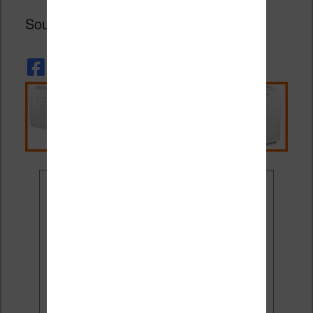
Source :
The Digital Reader
.
Ne rate plus aucune
promo liseuse !
Rejoins 3500 lecteurs qui
reçoivent chaque mois les
meilleures promos + conseils