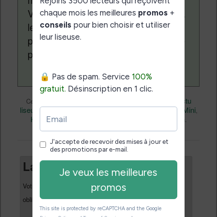
Vivlio, etc) et faire la promotion de la
lecture (numérique ou non). Vous
pouvez en savoir plus en lisant notre
page
a propos
.
Actualité
Nicolas (actu
Ce contenu a été publié dans
par
liseuse, ebook, etc)
Kobo Glo
Kobo Mini
, et marqué avec
,
,
Kobo Touch
permalien
. Mettez-le en favori avec son
.
Laisser un commentaire
Votre adresse e-mail ne sera pas publiée.
Les champs
*
obligatoires sont indiqués avec