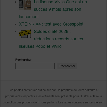
La liseuse Vivlio One est un
succès 9 mois après son
lancement
XTEINK X4 : test avec Crosspoint
Soldes d’été 2026 :
réductions records sur les
liseuses Kobo et Vivlio
Rechercher
Rechercher
Les photos contenues sur ce site sont la propriété de leurs éditeurs et
propriétaires respectifs. Ces éléments sont présents pour illustrer et faire la
promotion des produits dont nous parlons. Les textes contenus sur ce site sont