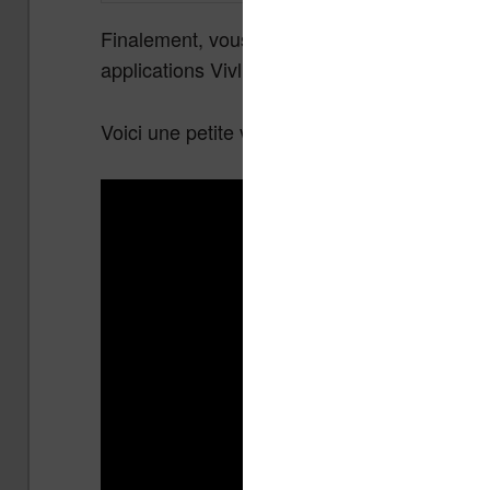
Finalement, vous pouvez lancer le jeu depuis l
applications Vivlio.
Voici une petite vidéo avec les explications :