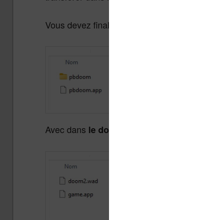
Vous devez finalement le décompresser pour o
Avec dans
:
le dossier pbdoom