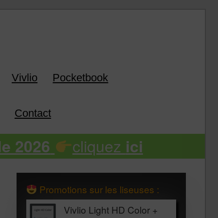
k
Vivlio
Pocketbook
Contact
cliquez
de 2026
ici
Promotions sur les liseuses :
Vivlio Light HD Color +