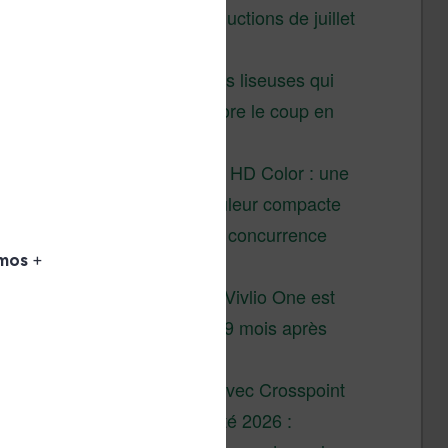
Vivlio – réductions de juillet
2026
3 anciennes liseuses qui
valent encore le coup en
2026
Vivlio Light HD Color : une
liseuse couleur compacte
à prix défiant toute concurrence
chez Cultura
La liseuse Vivlio One est
un succès 9 mois après
son lancement
XTEINK X4 : test avec Crosspoint
Soldes d’été 2026 :