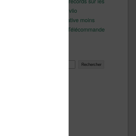
réductions records sur les
liseuses Kobo et Vivlio
Une alternative moins
chère à la Télécommande
Kobo
Rechercher
Rechercher