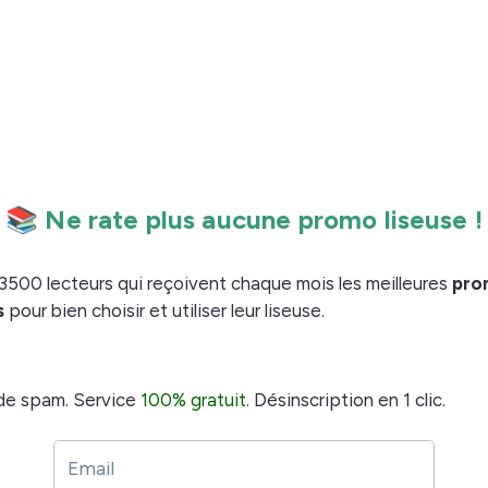
était donc logique de voir DOOM débarquer sur les
tiliser
ou une
une liseuse Vivlio
liseuse
mais aussi sur la
sponible sur cette adresse
.
2 disponible sur archive.org
 la forme d’un fichier à télécharger au format ZIP.
ermet de jouer à DOOM sur votre liseuse Vivlio en
divers/pbdoom.zip
liseuse Vivlio (ou Pocketbook) à votre ordinateur pour
 fichier ZIP que vous avez reçu.