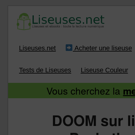
Liseuse et ebook : tout savoir
Infos sur les liseuses
Aller
Aller
Liseuses.net
Acheter une liseuse
au
au
Tests de Liseuses
Liseuse Couleur
contenu
contenu
Vous cherchez la
me
principal
secondaire
DOOM sur li