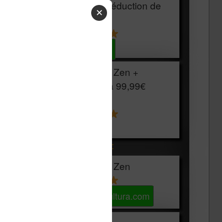
HOUSSE
réduction de
✕
15€
Voir sur Cultura.com
Vivlio Light Zen +
HOUSSE à
99,99€
129,99€
Voir sur Boulanger
Les accessibles :
Vivlio Light Zen
Voir sur Cultura.com