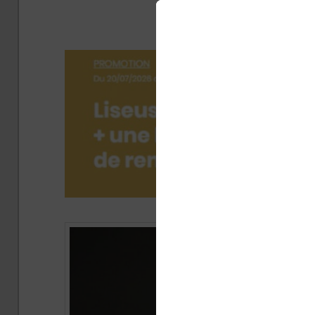
Pocketbo
Pub