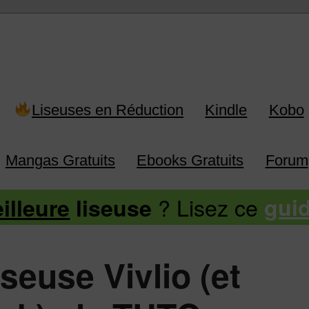
 Kindle, Kobo, Vivlio, Pocketboo
Liseuses en Réduction
Kindle
Kobo
Mangas Gratuits
Ebooks Gratuits
Forum
? Lisez ce
illeure
liseuse
gui
seuse Vivlio (et