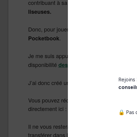
contribuant à sa diffusion exceptionnelle.
Il 
liseuses.
Donc, pour jouer à DOOM vous allez devoir u
.
Pocketbook
Je me suis appuyé sur
le projet PBDoom di
disponibilité
des niveaux pour le jeu DOOM 
J’ai donc créé un petit projet disponible sous
Vous pouvez récupérer ce fichier qui vous p
directement ici :
https://www.liseuses.net/
Il ne vous restera plus qu’à connecter votre 
transférer dans le dossier « applications » le