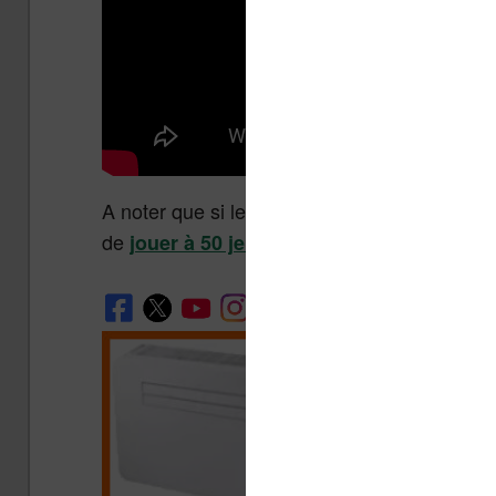
A noter que si les jeux sur liseuse vous int
de
.
jouer à 50 jeux sur votre liseuse