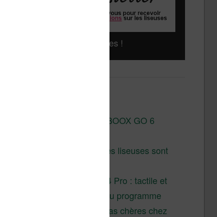
Liseuses pas chères !
Derniers articles :
Test de la BOOX GO 6
Gen II
Pourquoi les liseuses sont
si chères ?
XTEINK X4 Pro : tactile et
éclairage au programme
Liseuses pas chères chez