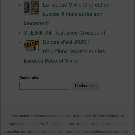
La liseuse Vivlio One est un
succès 9 mois après son
lancement
XTEINK X4 : test avec Crosspoint
Soldes d’été 2026 :
réductions records sur les
liseuses Kobo et Vivlio
Rechercher
Rechercher
Les photos contenues sur ce site sont la propriété de leurs éditeurs et
propriétaires respectifs. Ces éléments sont présents pour illustrer et faire la
promotion des produits dont nous parlons. Les textes contenus sur ce site sont