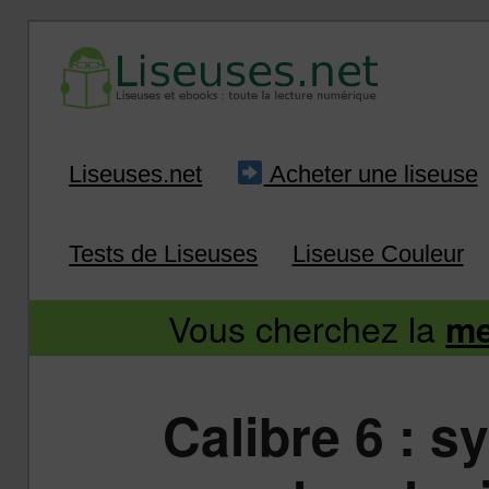
Liseuse et ebook : tout savoir
Infos sur les liseuses
Aller
Aller
Liseuses.net
Acheter une liseuse
au
au
Tests de Liseuses
Liseuse Couleur
contenu
contenu
Vous cherchez la
me
principal
secondaire
Calibre 6 : s