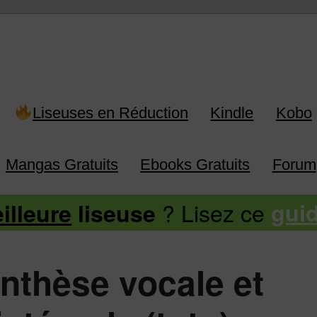
 Kindle, Kobo, Vivlio, Pocketboo
Liseuses en Réduction
Kindle
Kobo
Mangas Gratuits
Ebooks Gratuits
Forum
? Lisez ce
illeure
liseuse
gui
ynthèse vocale et