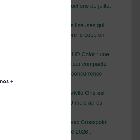
Vivlio – réductions de juillet
2026
3 anciennes liseuses qui
valent encore le coup en
2026
Vivlio Light HD Color : une
liseuse couleur compacte
à prix défiant toute concurrence
chez Cultura
La liseuse Vivlio One est
un succès 9 mois après
son lancement
XTEINK X4 : test avec Crosspoint
Soldes d’été 2026 :