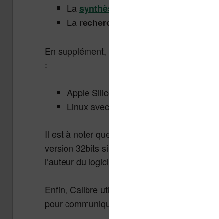
La
synthèse vocale
(“text to speech”
La
(« full text sea
recherche intégrale
En supplément, Calibre est maintenant dispon
:
Apple Silicon (pour les ordinateurs App
Linux avec processeurs ARM
Il est à noter que Calibre installe automatiqu
version 32bits si celle-ci est trouvée sur un 
l’auteur du logiciel d’avancer plus vite sur les
Enfin, Calibre utilise maintenant un système 
pour communiquer avec le logiciel : créer des 