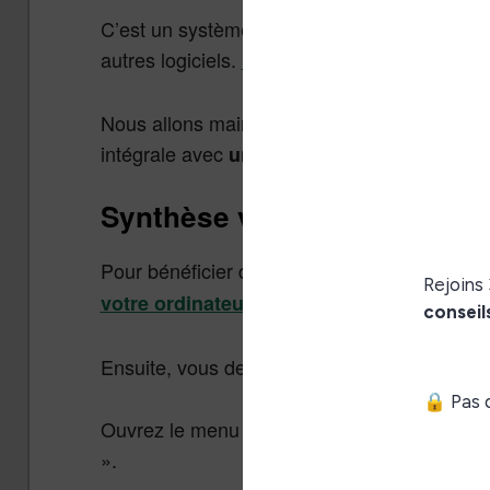
C’est un système qui devrait permettre de fa
autres logiciels.
Une documentation est déjà 
Nous allons maintenant nous intéresser plus 
intégrale avec
pour c
un petit tutoriel (tuto)
Synthèse vocale Calibre : c
Pour bénéficier de cette fonctionnalité, il fa
. Il est bon de rappeler que
votre ordinateur
Ensuite, vous devez ouvrir la visionneuse de 
Ouvrez le menu (vous pouvez appuyer sur la 
».