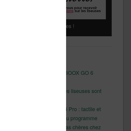
Liseuses pas chères !
Derniers articles :
Test de la BOOX GO 6
Gen II
Pourquoi les liseuses sont
si chères ?
XTEINK X4 Pro : tactile et
éclairage au programme
Liseuses pas chères chez