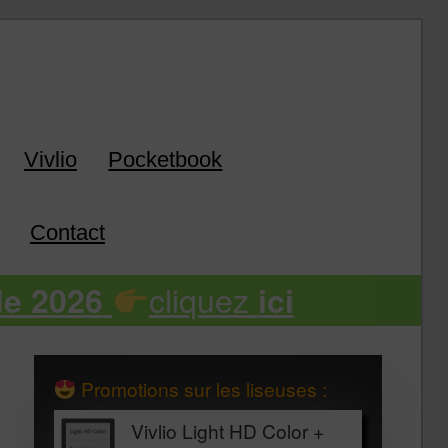
k
Vivlio
Pocketbook
Contact
cliquez
de 2026
ici
Promotions sur les liseuses :
Vivlio Light HD Color +