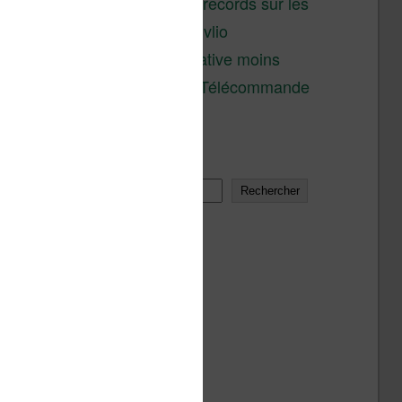
réductions records sur les
liseuses Kobo et Vivlio
Une alternative moins
chère à la Télécommande
Kobo
Rechercher
Rechercher