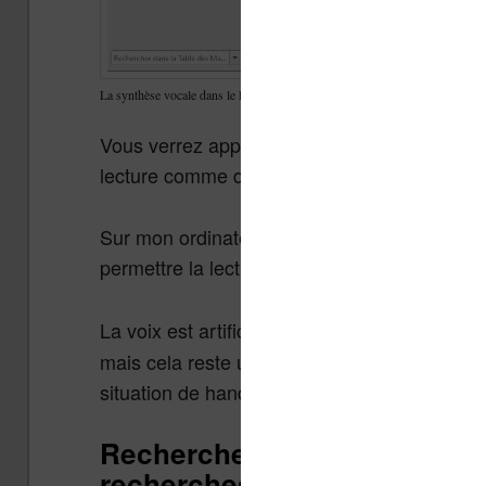
La synthèse vocale dans le logiciel Calibre
Vous verrez apparaître une petite fenêtre flo
lecture comme de choisir la vitesse ou la lan
Sur mon ordinateur Windows 10, il me sembl
permettre la lecture.
La voix est artificielle et en dessous de ce q
mais cela reste utilisable et est une option 
situation de handicape et qui vont pouvoir uti
Recherche intégrale : comme
recherches dans les ebooks