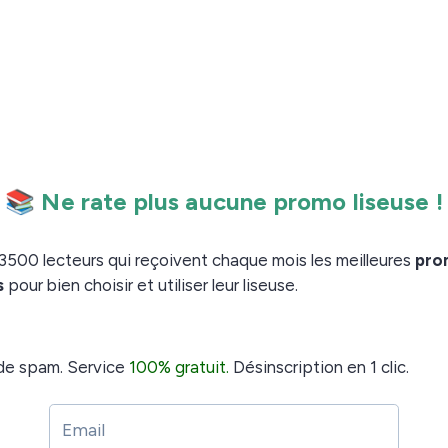
ire communiquer plus facilement Calibre avec les
.
disponible sur le site officiel
en détail à la synthèse vocale et à la recherche
hacune de ses fonctionnalités.
omment l’activer ?
udra
installer Calibre en version 6.0 minimum sur
 Calibre est un logiciel
.
gratuit
livres.
touche « Echap ») et sélectionnez « Lire à voix haute