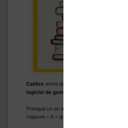
arrive dans une version 6 qui apport
Calibre
logiciel de gestion de bibliothèque d’ebo
Presque un an et demi après la sortie de la 
majeure « 6 » qui vient ajouter deux fonction