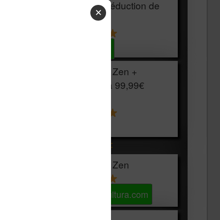
HOUSSE
réduction de
✕
15€
Voir sur Cultura.com
Vivlio Light Zen +
HOUSSE à
99,99€
129,99€
Voir sur Boulanger
Les accessibles :
Vivlio Light Zen
Voir sur Cultura.com