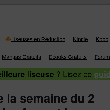
 Kindle, Kobo, Vivlio, Pocketboo
Liseuses en Réduction
Kindle
Kobo
Mangas Gratuits
Ebooks Gratuits
Forum
? Lisez ce
illeure
liseuse
gui
e la semaine du 2