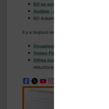
BD en soldes chez IZNEO
Audible : un livre audio gratuit
BD Ankama en soldes chez ComiXology
Il y a toujours les inévitables réductions en t
: produits d’occasi
Occasions (Fnac)
: déstockage de d
Ventes Flash (Fnac)
: déstockages e
Offres éclair (Amazon)
réductions.