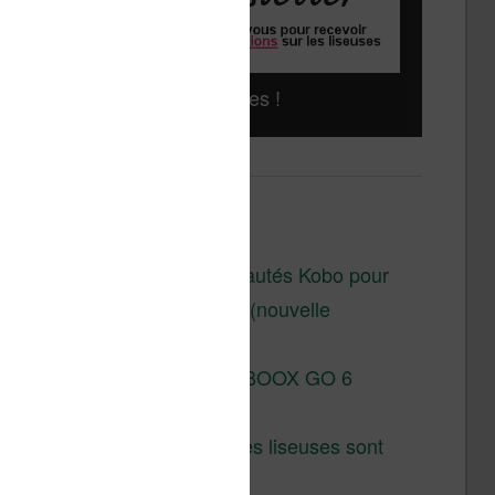
Liseuses pas chères !
Derniers articles :
Les nouveautés Kobo pour
la fin 2026 (nouvelle
liseuse)
Test de la BOOX GO 6
Gen II
Pourquoi les liseuses sont
si chères ?