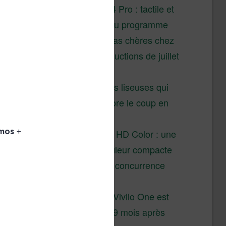
XTEINK X4 Pro : tactile et
éclairage au programme
Liseuses pas chères chez
Vivlio – réductions de juillet
2026
3 anciennes liseuses qui
valent encore le coup en
2026
Vivlio Light HD Color : une
liseuse couleur compacte
à prix défiant toute concurrence
chez Cultura
La liseuse Vivlio One est
un succès 9 mois après