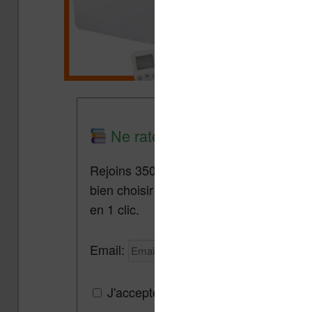
Ne rate plus aucune promo lis
Rejoins 3500 lecteurs qui reçoivent cha
bien choisir et utiliser leur liseuse.
Pa
en 1 clic.
Email:
J'accepte de recevoir des mises à jou