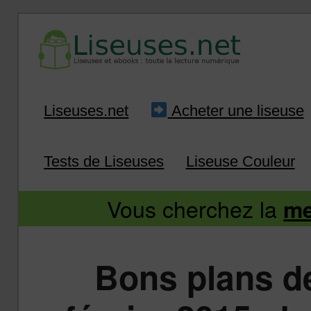
Liseuse et ebook : tout savoir
Infos sur les liseuses
Aller
Aller
Liseuses.net
Acheter une liseuse
au
au
Tests de Liseuses
Liseuse Couleur
contenu
contenu
Vous cherchez la
me
principal
secondaire
Bons plans d