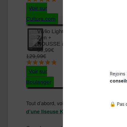
Tout d’abord, voici la grosse offre promotio
.
d’une liseuse
Kobo Aura