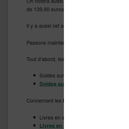
On notera aussi que le prix de cette liseuse 
de 139,90 euros au moment des fêtes.
Il y a aussi cet article :
Une housse offerte
Passons maintenant aux soldes :
Tout d’abord, les soldes sur les produits hi
Soldes sur les produits informatique et
Soldes sur le rayon high-tech (
infor
Concernant les
voici les réductions en
livres
Livres en soldes chez Amazon pendant
Livres en soldes à la FNAC pendant