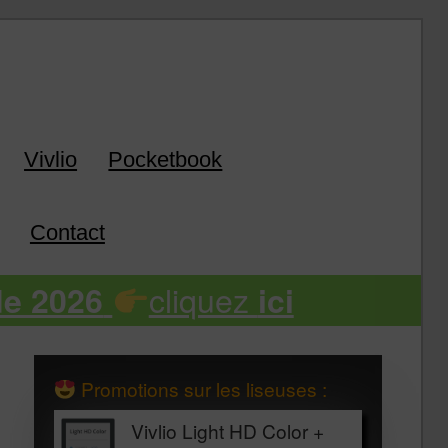
k
Vivlio
Pocketbook
Contact
cliquez
de 2026
ici
Promotions sur les liseuses :
Vivlio Light HD Color +