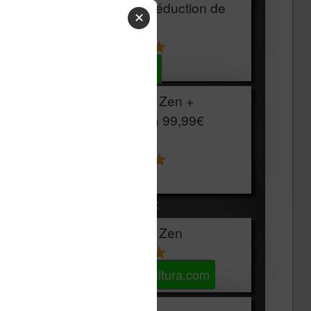
HOUSSE
réduction de
✕
15€
Voir sur Cultura.com
Vivlio Light Zen +
HOUSSE à
99,99€
129,99€
Voir sur Boulanger
Les accessibles :
Vivlio Light Zen
Voir sur Cultura.com