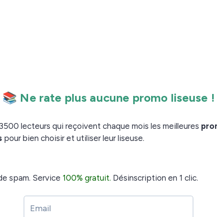
nnelle du moment :
une
housse offerte
pour l’achat