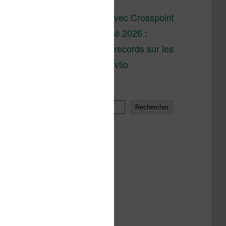
son lancement
XTEINK X4 : test avec Crosspoint
Soldes d’été 2026 :
réductions records sur les
liseuses Kobo et Vivlio
Rechercher
Rechercher