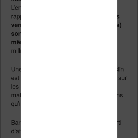
L’ensemble de cette activité n’a même
rapporté que 51 millions de dollars.
Les
ventes de livres numériques (ebooks)
sont aussi en chute de 21,2% sur la
même période
, pour un total de 57
millions de dollars de ventes.
Une des raisons évoquées pour ce déclin
est les promotions accordées par B&N sur
les liseuses et tablettes. Celles-ci sont
maintenant vendu environ 30% de moins
qu’il y a quelques mois.
Barnes & Noble est donc loin d’être sorti
d’affaire, malgré une volonté affiché de