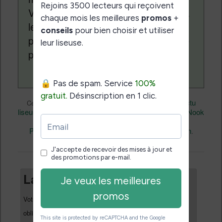
Vivlio, etc) et faire la promotion de la
lecture (numérique ou non). Vous
pouvez en savoir plus en lisant notre
page
a propos
.
Actualité
Nicolas (actu
Ce contenu a été publié dans
par
liseuse, ebook, etc)
Business
Nook
Nook
, et marqué avec
,
,
Glowlight
Nook Simple Touch With Glowlight
,
,
Perspectives
permalien
. Mettez-le en favori avec son
.
Laisser un commentaire
Votre adresse e-mail ne sera pas publiée.
Les champs
*
obligatoires sont indiqués avec