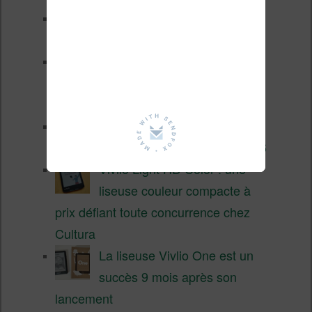
XTEINK X4 Pro : tactile et
éclairage au programme
Liseuses pas chères chez
Vivlio – réductions de juillet
2026
3 anciennes liseuses qui
valent encore le coup en 2026
Vivlio Light HD Color : une
liseuse couleur compacte à
prix défiant toute concurrence chez
Cultura
La liseuse Vivlio One est un
succès 9 mois après son
lancement