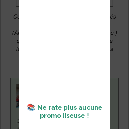
Cet article peut contenir des liens affiliés
vers les sites partenaires du site
(Amazon, Fnac, Cultura, Boulanger, etc.)
qui permettent aux auteurs du site de
toucher une petite commission sur les
ventes de ces sites sans coût
supplémentaire pour vous.
Contenu rédigé par
Nicolas. Le site
Liseuses.net existe
depuis plus de 14 ans
pour vous aider à naviguer dans le
monde des liseuses (Kindle, Kobo,