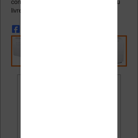
continuer de faire avancer le marché du
livre électronique.
Ne rate plus aucune
promo liseuse !
Rejoins 3500 lecteurs qui
reçoivent chaque mois les
meilleures promos + conseils