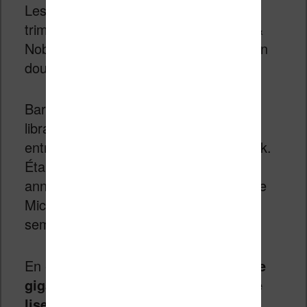
Les chiffres financiers du troisième
trimestre 2013 de l’entreprise Barnes &
Noble viennent d’être publiés et, on s’en
doutait, ils ne sont pas bons du tout !
Barnes & Noble (B&N) est un grand
librairie américain qui commercialise –
entre autres choses – les liseuses Nook.
Étant en difficulté depuis plusieurs
années, ils ont maintenant le soutien de
Microsoft. Un soutien financier qui ne
semble pas servir à grand chose.
En effet,
B&N a enregistré une baisse
gigantesque de 41,3% des ventes de
liseuses, tablettes et accessoires
!