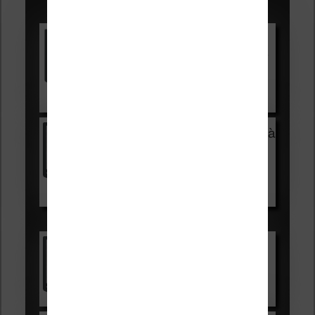
Promotions sur les liseuses :
Vivlio Light HD Color +
HOUSSE
réduction de 15€
Voir sur Cultura.com
Vivlio Light Zen + HOUSSE à
99,99€
129,99€
Voir sur Boulanger
Les accessibles :
Vivlio Light Zen
Voir sur Cultura.com