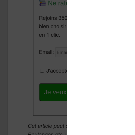
Ne rate plus aucune promo lis
Rejoins 3500 lecteurs qui reçoivent cha
bien choisir et utiliser leur liseuse.
Pa
en 1 clic.
Email:
J'accepte de recevoir des mises à jou
Je veux les meilleures promos
Cet article peut contenir des liens affiliés v
Boulanger, etc.) qui permettent aux auteurs 