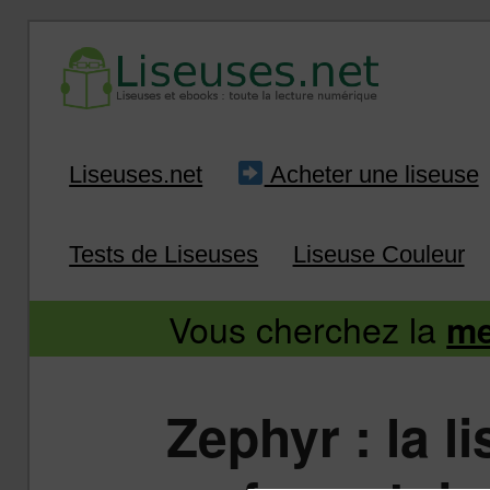
Liseuse et ebook : tout savoir
Infos sur les liseuses
Aller
Aller
Liseuses.net
Acheter une liseuse
au
au
Tests de Liseuses
Liseuse Couleur
contenu
contenu
Vous cherchez la
me
principal
secondaire
Zephyr : la l