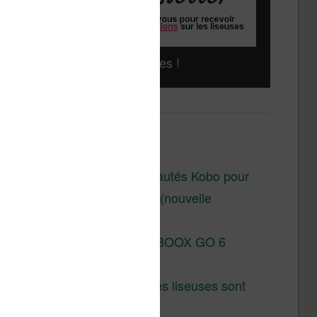
Liseuses pas chères !
Derniers articles :
Les nouveautés Kobo pour
la fin 2026 (nouvelle
liseuse)
Test de la BOOX GO 6
Gen II
Pourquoi les liseuses sont
si chères ?