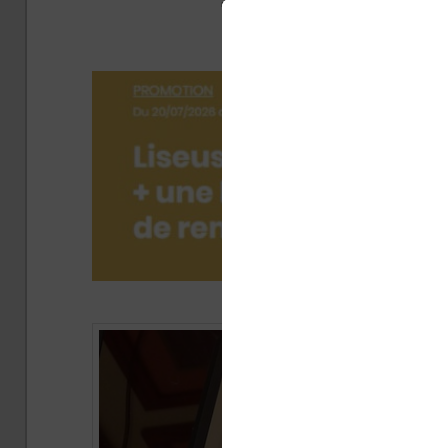
format de
Publié 