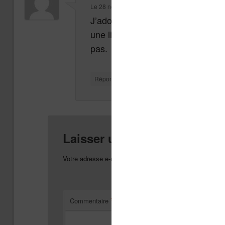
Le
28 novembre 2013 à 17 h 10 min
,
lordphoeni
J’adore le concept. Vivement que 
une liseuse. Bon faudrait la coul
pas.
↓
Répondre
Laisser un commentaire
Votre adresse e-mail ne sera pas publiée.
Les champs o
*
Commentaire