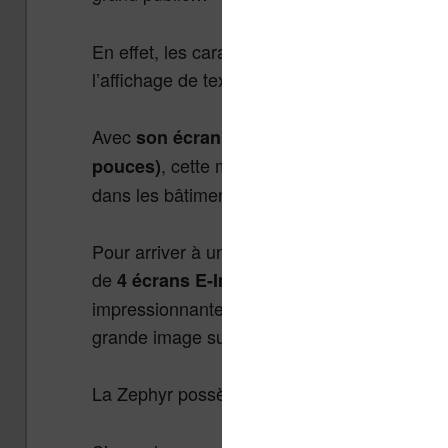
En effet, les caractéristiques techniques de 
l’affichage de texte.
Avec
son écran de 21 pouces et sa résolut
, cette machine de
est
pouces)
Plastic Logic
dans les bâtiments, lieux publiques et burea
Pour arriver à un écran de cette taille les ing
de
po
4 écrans E-Ink qui ont été assemblés
impressionnante de 21 pouces. L’ensemble est
grande image sur chacun des 4 écrans. L’illusi
La Zephyr possède aussi une autre particulari