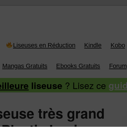
 Kindle, Kobo, Vivlio, Pocketboo
Liseuses en Réduction
Kindle
Kobo
Mangas Gratuits
Ebooks Gratuits
Forum
? Lisez ce
illeure
liseuse
gui
iseuse très grand