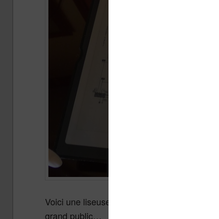
Voici une liseuse hors norme : la
. Ma
Zephyr
grand public…