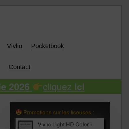
k
Vivlio
Pocketbook
Contact
cliquez
de 2026
ici
Promotions sur les liseuses :
Vivlio Light HD Color +