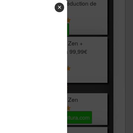
HOUSSE
réduction de
✕
15€
Voir sur Cultura.com
Vivlio Light Zen +
HOUSSE à
99,99€
129,99€
Voir sur Boulanger
Les accessibles :
Vivlio Light Zen
Voir sur Cultura.com