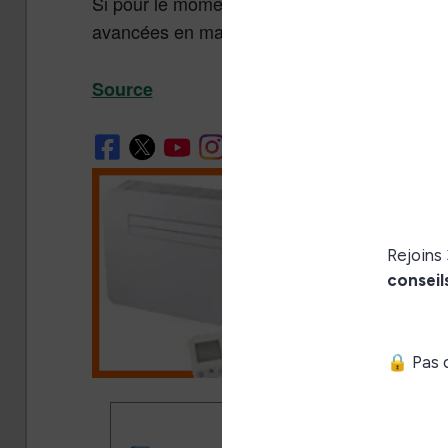
Si pour le moment ce type de machine n’a pas
avancées en matières de liseuses se retrouve
Source