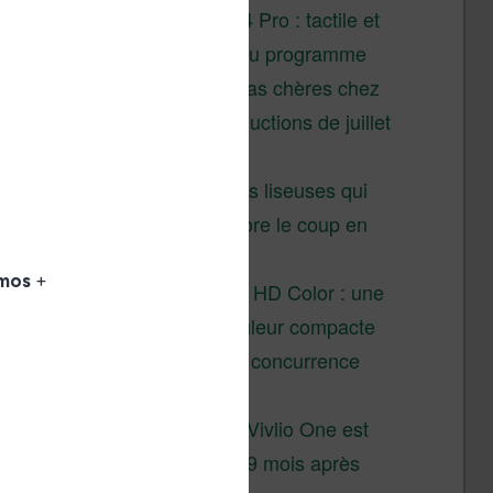
XTEINK X4 Pro : tactile et
éclairage au programme
Liseuses pas chères chez
Vivlio – réductions de juillet
2026
3 anciennes liseuses qui
valent encore le coup en
2026
Vivlio Light HD Color : une
liseuse couleur compacte
à prix défiant toute concurrence
chez Cultura
La liseuse Vivlio One est
un succès 9 mois après