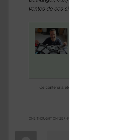
ventes de ces sites sans coût supplémentair
Contenu rédigé par Nicol
ans pour vous aider à navi
Vivlio, etc) et faire la pr
en savoir plus en lisant n
Liseuses et eReader
Ce contenu a été publié dans
p
Perspectives
Technique
,
ONE THOUGHT ON “
ZEPHYR : LA LISEUSE TRÈS GRAND FORMAT DE PL