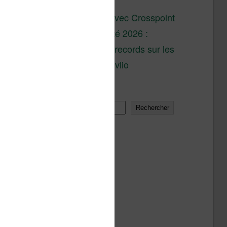
son lancement
XTEINK X4 : test avec Crosspoint
Soldes d’été 2026 :
réductions records sur les
liseuses Kobo et Vivlio
Rechercher
Rechercher