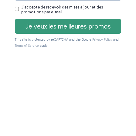
euse !
que mois les meilleures promos + conseils pour
s de spam. Service 100% gratuit. Désinscription
r et des promotions par e-mail.
ers les sites partenaires du site (Amazon, Fnac, Cultura,
du site de toucher une petite commission sur les