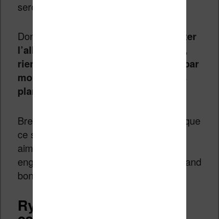
seront que sur cette plate-forme.
Donc,
même si vous souhaitez acheter
l’album papier pour votre collection,
rien ne vous empêche d’investir 3€ par
mois pour lire en avant première les
planches en numérique !
Bref, je pense que vous avez compris que
ce service est très intéressant si vous
aimez la BD. L’abonnement étant sans
engagement, vous pouvez l’annuler quand
bon vous semble.
Rythme de publication,
catalogue et sorties