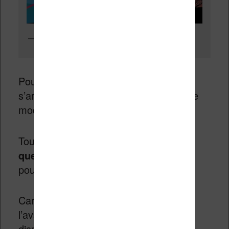
Preums! des BD en avant-première et en numérique
Pour bien comprendre l’intérêt il faut
s’arrêter un moment sur le prix et sur le
mode de publication.
Tout d’abord,
l’abonnement ne coûte
que 3€ par mois
. C’est vraiment bas
pour ce type de service.
Car, même si vous ne savez pas à
l’avance les albums qui seront
disponibles, je pense qu’un lecteur de