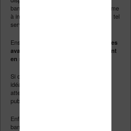
bandes dessinées arrivera sans problème
à investir 3 euros chaque mois pour un tel
service.
Ensuite,
les albums seront disponibles
avant même que les libraires les aient
en stock et avant leur sortie
.
Si on suit plusieurs séries de BD, c’est
idéal pour être à jour rapidement sans
attendre de longues semaines la
publication officielle des titres.
Enfin, il s’agit d’exclusivité puisque les
bandes dessinées de l’offre Preums ne