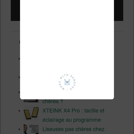
Liseuses pas chères !
Derniers articles :
Les nouveautés Kobo pour la
fin 2026 (nouvelle liseuse)
Test de la BOOX GO 6 Gen II
Pourquoi les liseuses sont si
chères ?
XTEINK X4 Pro : tactile et
éclairage au programme
Liseuses pas chères chez