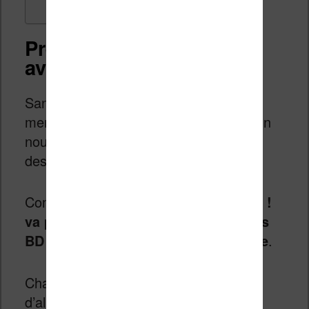
Preums pour lire des BD
avant tout le monde
Sans sans doute cette réflexion qui a
mené Sequencity x E.Leclerc a lancé un
nouveau service autour de la bande
dessinée numérique : Preums !.
Comme vous vous en doutez,
Preums !
va permettre aux abonnés de lire des
BD avant leur date de sortie officielle
.
Chaque semaine des nouvelles pages
d’albums sont disponibles à la lecture.