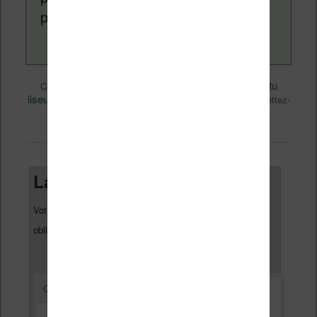
page
a propos
.
eBooks
Nicolas (actu
Ce contenu a été publié dans
par
liseuse, ebook, etc)
BD
Business
, et marqué avec
,
. Mettez-
permalien
le en favori avec son
.
Laisser un commentaire
Votre adresse e-mail ne sera pas publiée.
Les champs
*
obligatoires sont indiqués avec
*
Commentaire