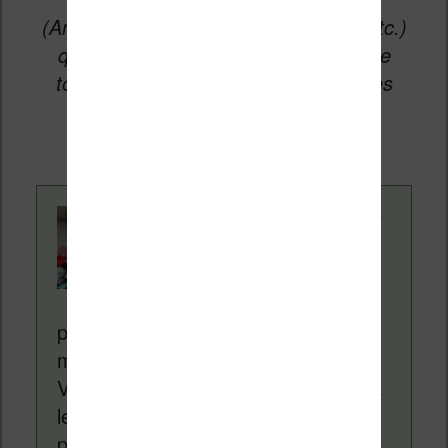
(Amazon, Fnac, Cultura, Boulanger, etc.)
qui permettent aux auteurs du site de
toucher une petite commission sur les
ventes de ces sites sans coût
supplémentaire pour vous.
Contenu rédigé par
Nicolas. Le site
Liseuses.net existe
depuis plus de 14 ans
pour vous aider à naviguer dans le
monde des liseuses (Kindle, Kobo,
Vivlio, etc) et faire la promotion de la
lecture (numérique ou non). Vous
pouvez en savoir plus en lisant notre