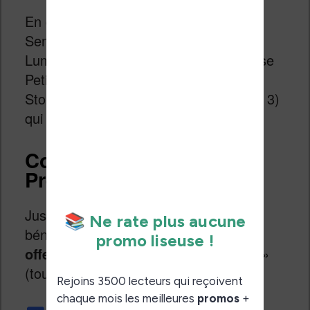
En ce moment, il y a le tome 9 d’Alix
Senator, Fichtre, l’Ange aux Ailes de
Lumière, Le Vent des Libertaires, Louise
Petitbouchon, Shadowman, The
Storyteller, Valiant High et Tulipe (tome 3)
qui sont en cours de publication.
Code promo Sequencity
Preums !
Jusqu’au 15 août 2019, vous pouvez
bénéficier de
30 jours d’abonnement
offert
en utilisant le code «
PREUMS!
»
(tout attaché).