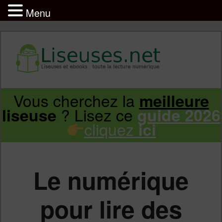
Menu
Liseuse et ebook : tout savoir
Infos sur les liseuses Kindle, Kobo,
Vous cherchez la
meilleure
Aller
Aller
Vivlio, Pocketbook
? Lisez ce
liseuse
guide 2026
cliquez
ici
au
au
contenu
contenu
Le numérique
principal
secondaire
pour lire des