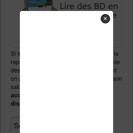
✕
Si le numérique a bien une vertu, c’est la
rapidité. On achète un livre ou une bande
dessinées et quelques minutes plus tard
on peut commencer à lire sans quitter son
salon. Alors
pourquoi ne pas rendre
accessible des titres avant leur
disponibilité en librairie
?
Sommaire