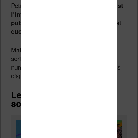
Petit à petit, et au fil des semaines,
c’est
l’intégralité de l’album qui aura été
publié sous cette forme numérique et
que vous pourrez lire.
Mais attention, une semaine avant la
sortie de l’album papier, la version
numérique de la BD Sequencity Preums
disparaîtra.
Les avantages de cette
solution