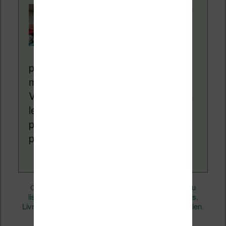
Contenu rédigé par
Nicolas. Le site
Liseuses.net existe
depuis plus de 14 ans
pour vous aider à naviguer dans le
monde des liseuses (Kindle, Kobo,
Vivlio, etc) et faire la promotion de la
lecture (numérique ou non). Vous
pouvez en savoir plus en lisant notre
page
a propos
.
Divers
Nicolas (actu
Ce contenu a été publié dans
par
liseuse, ebook, etc)
audio
Business
, et marqué avec
,
,
Livres
Technique
permalien
,
. Mettez-le en favori avec son
.