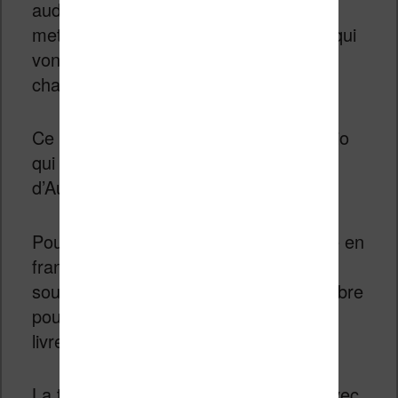
audio en France. L’objectif est donc de
mettre en place les conditions idéales qui
vont permettre de sortir plus de titres
chaque année.
Ce sont autant de nouveaux livres audio
qui se retrouveront au catalogue
d’Audible.
Pour l’instant, il y a environ 10 000 titre en
français au catalogue. Mais, Audible
souhaite largement augmenter ce nombre
pour le porter à pas moins de 100 000
livres !
La tâche paraît insurmontable mais, avec