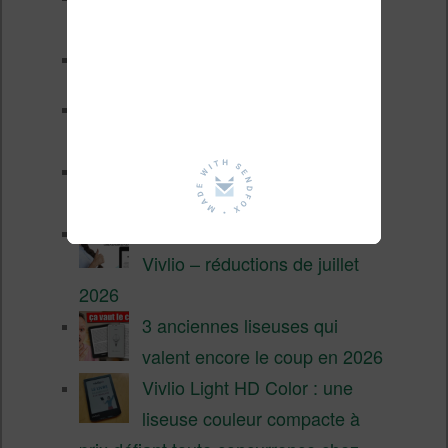
fin 2026 (nouvelle liseuse)
Test de la BOOX GO 6 Gen II
Pourquoi les liseuses sont si
chères ?
XTEINK X4 Pro : tactile et
éclairage au programme
Liseuses pas chères chez
Vivlio – réductions de juillet
2026
3 anciennes liseuses qui
valent encore le coup en 2026
Vivlio Light HD Color : une
liseuse couleur compacte à