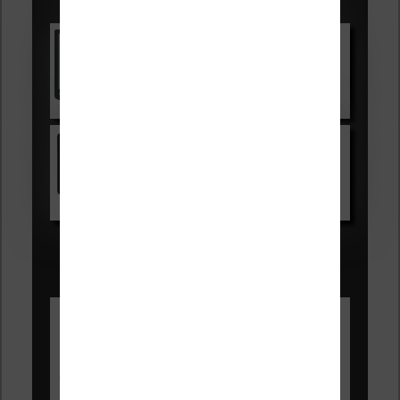
Les accessibles :
Vivlio Light Zen
Voir sur Cultura.com
Kindle
Voir sur Amazon.fr
Les Meilleures liseuses pour août
2026