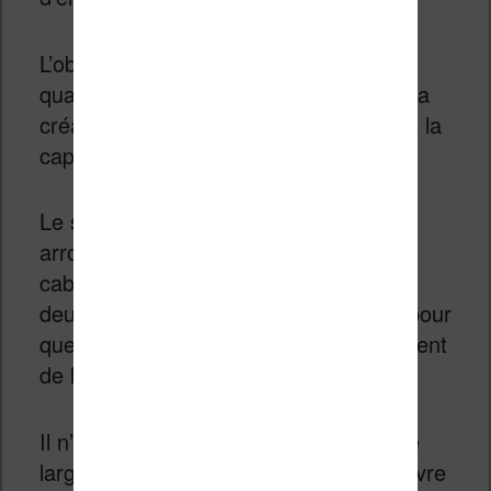
L’objectif est de fournir du matériel de
qualité et un environnement propice à la
création de livres audio de qualité dans la
capitale française.
Le studio, situé dans le 9e
arrondissement, est composé de 3
cabines d’enregistrement (binaural) et
deux experts en son sont disponibles pour
que les futurs livres audios français soient
de la meilleure qualité possible.
Il n’est pas un secret que Audible milite
largement pour la reconnaissance du livre