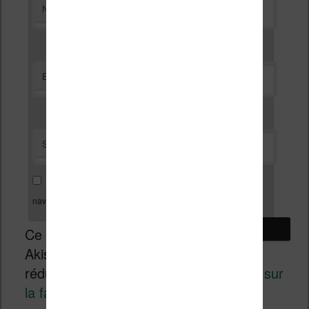
*
Nom
*
E-mail
Site web
Enregistrer mon nom, mon e-mail et mon site dans le
navigateur pour mon prochain commentaire.
Ce site utilise
Akismet pour
réduire les indésirables.
En savoir plus sur
la façon dont les données de vos