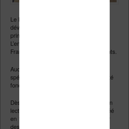
Le livre audio est toujours en plein
développement et Audible est l’un des
principaux acteurs sur ce secteur.
L’entreprise vient d’ouvrir un studio en
France pour se rapprocher de ses clients.
Audible est une entreprise qui est
spécialisé dans le livre audio et qui a été
fondée en 1997 par Don Katz.
Dès 1997, l’entreprise commercialise un
lecteur de livre audio et son site est créé
en 1998. Déjà, il permet de télécharger
des audio books depuis Internet !