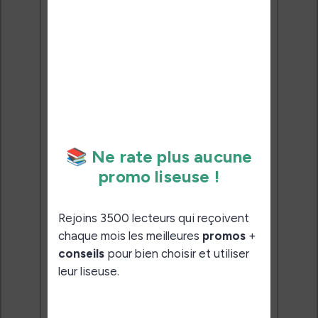
Ne rate plus aucune
promo liseuse !
Rejoins 3500 lecteurs qui
reçoivent chaque mois les
meilleures promos + conseils
pour bien choisir et utiliser leur
liseuse.
Pas de spam.
Service 100% gratuit.
Désinscription en 1 clic.
Email:
J'accepte de recevoir des
mises à jour et des promotions
par e-mail.