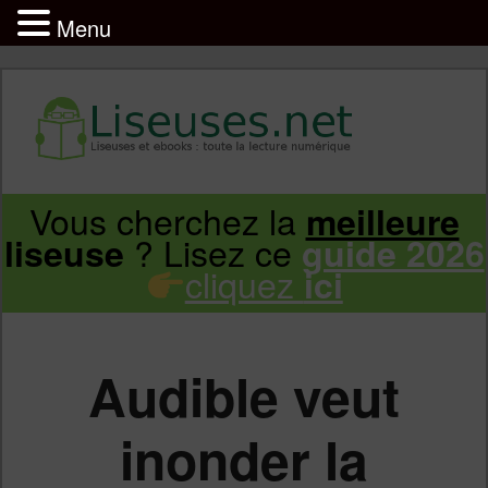
Menu
Liseuse et ebook : tout savoir
Infos sur les liseuses Kindle, Kobo,
Vous cherchez la
meilleure
Aller
Aller
Vivlio, Pocketbook
? Lisez ce
liseuse
guide 2026
cliquez
ici
au
au
contenu
contenu
Audible veut
principal
secondaire
inonder la