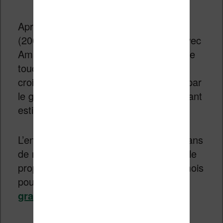
Après un accord passé avec Apple
(2003), l’entreprise cèle une alliance avec
Amazon en 2008 qui va lui permettre de
toucher un large public et accélérer sa
croissance. (Audible est alors racheté par
le géant du e-commerce pour un montant
estimé à 300 millions de dollars)
L’entreprise est maintenant présente dans
de nombreux pays – dont la France. Elle
propose un abonnement à 9,95€ par mois
pour l’écoute de livres en audio (
essai
gratuit d’un mois ici
).