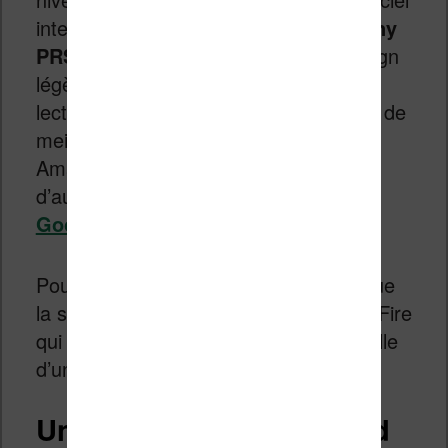
interne. Donc a peu près ce que le
Sony
PRS-T2
est au
Sony PRS-T1
: un design
légèrement différent et un logiciel de
lecture plus performant (ou des vidéos de
meilleurs qualités). Il s’agirait pour
Amazon de proposer quelque chose
d’aussi attrayant que le
Nexus 7 de
Google
qui concurrence le Fire.
Pour nous autres français, il est vrai que
la seule annonce concernant le Kindle Fire
qui nous intéresse réellement serait celle
d’une disponibilité en France.
Un Kindle Fire plus grand