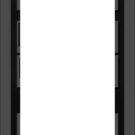
Voir sur Boulanger
Les accessibles :
Vivlio Light Zen
Voir sur Cultura.com
Kindle
Voir sur Amazon.fr
Les Meilleures liseuses pour août
2026