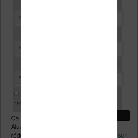
*
Nom
*
E-mail
Site web
Enregistrer mon nom, mon e-mail et mon site dans le
navigateur pour mon prochain commentaire.
Ce site utilise
Akismet pour
réduire les indésirables.
En savoir plus sur