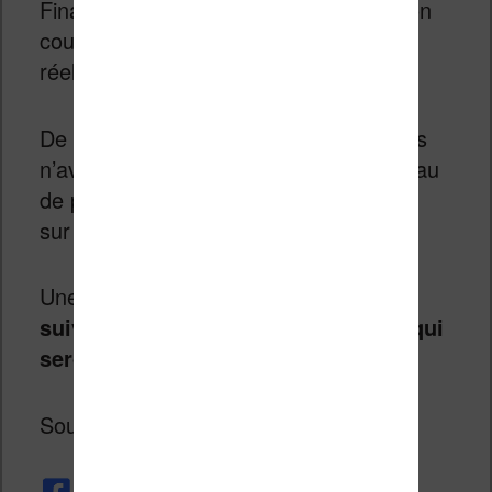
Finalement, Amazon a pas mal joué son
coup car il est difficile de pronostiquer
réellement ce qu’ils nous préparent.
De plus, et contrairement à Apple, nous
n’avons vu aucun prototype (ou morceau
de prototype) de nouvelle liseuse filtrer
sur la toile.
Une chose est certaine :
nous allons
suivre avec attention les annonces qui
seront faites le 6 septembre
!
Source :
engadget