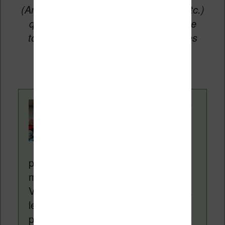
(Amazon, Fnac, Cultura, Boulanger, etc.)
qui permettent aux auteurs du site de
toucher une petite commission sur les
ventes de ces sites sans coût
supplémentaire pour vous.
Contenu rédigé par
Nicolas. Le site
Liseuses.net existe
depuis plus de 14 ans
pour vous aider à naviguer dans le
monde des liseuses (Kindle, Kobo,
Vivlio, etc) et faire la promotion de la
lecture (numérique ou non). Vous
pouvez en savoir plus en lisant notre