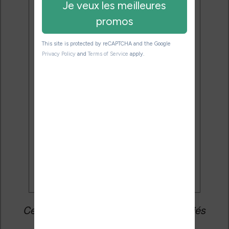
Désinscription en 1 clic.
Email:
J'accepte de recevoir des
mises à jour et des promotions
par e-mail.
Je veux les meilleures
promos
Cet article peut contenir des liens affiliés
vers les sites partenaires du site