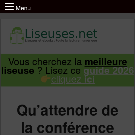
Menu
Liseuse et ebook : tout savoir
Infos sur les liseuses Kindle, Kobo,
Vous cherchez la
meilleure
Aller
Aller
Vivlio, Pocketbook
? Lisez ce
liseuse
guide 2026
cliquez
ici
au
au
contenu
contenu
Qu’attendre de
principal
secondaire
la conférence