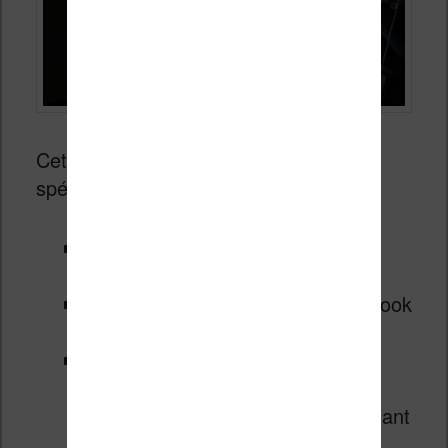
Cette liseuse devraient posséder les
spécifications suivantes :
écran type encre éléctronique
(technologie e-Ink)
écran tacile (pas obligé mais le Nook
est en version tactile)
écran éclairé « par le dessus »
différent de ce qu’on peut trouver
sur tablettes et donc moins fatiguant
pour les yeux