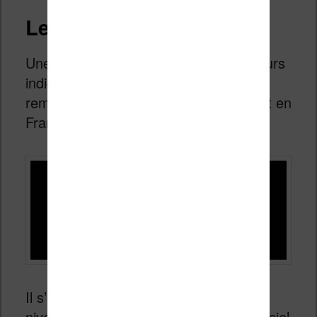
Le Kindle Fire 2
Une fois de plus de nombreuses rumeurs
indiquent qu’un nouveau Kindle Fire
remplace le précédent (toujours absent en
France…).
Il s’agirait uniquement d’une mise à
niveau technique avec un nouveau logiciel