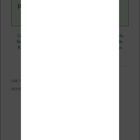
page
a propos
.
Actualité
Nicolas (actu
Ce contenu a été publié dans
par
liseuse, ebook, etc)
Business
Kindle
, et marqué avec
,
,
Kindle Fire
Kindle Touch
,
. Mettez-le en favori avec son
permalien
.
ONE THOUGHT ON “
QU’ATTENDRE DE LA CONFÉRENCE AMAZON DU 6
SEPTEMBRE ?
”
Le
30 août 2012 à 16 h 07 min
,
La fin du Kindle
Touch et du Kindle Fire
a dit :
[…] Rendez-vous le 6
septembre… […]