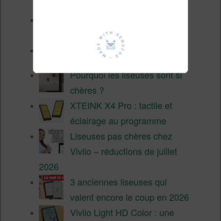
Les nouveautés Kobo pour la
fin 2026 (nouvelle liseuse)
Test de la BOOX GO 6 Gen II
Pourquoi les liseuses sont si
chères ?
XTEINK X4 Pro : tactile et
éclairage au programme
Liseuses pas chères chez
Vivlio – réductions de juillet
2026
3 anciennes liseuses qui
valent encore le coup en 2026
Vivlio Light HD Color : une