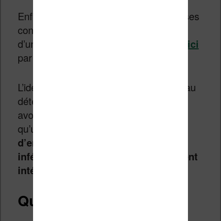
Enfin, on a annoncé beaucoup de choses
concernant la future commercialisation
d’un
Kindle Fire
de plus grande taille (
ici
par exemple).
L’idée est de prendre une part du gateau
détenu par Apple et son iPad. Il faut
avouer que le principe est séduisant et
qu’un
Kindle Fire d’une diagonale
d’environ 10 pouces avec un tarif
inférieur à 400€ pourrait sérieusement
intéresser beaucoup de monde
.
Qu’attendre donc ?