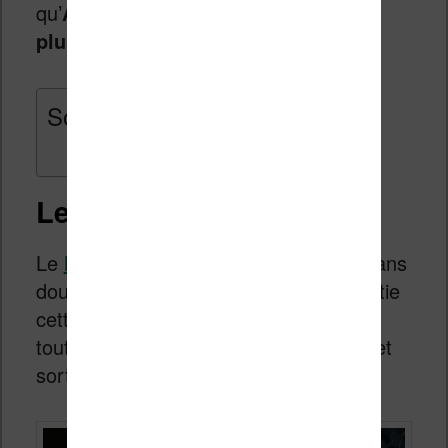
qu’
Amazon va présenter un ou
plusieurs nouveaux Kindle
.
Sommaire
Le Kindle e-Ink éclairé
Le
Nook Touch With Glowlight
est sans
doute l’une des meilleures liseuses sortie
cette année aux Etats-Unis. Il est donc
tout à fait logique qu’Amazon réplique et
sorte un modèle de Kindle concurrent.