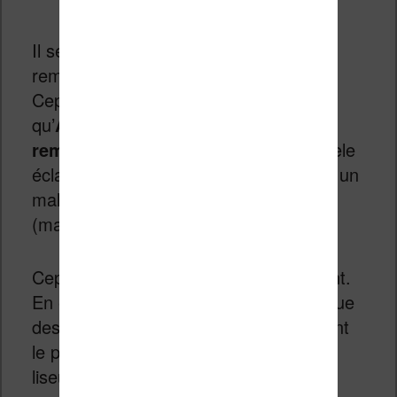
Il semblerait logique de voir ce modèle
remplacer l’actuel Kindle Touch.
Cependant, il est aussi probable
qu’
Amazon décide de frapper fort et
remplace l’actuel Kindle
par un modèle
éclairé. A 99€, ce produit pourrait faire un
malheur lors des fêtes de fin d’années
(mais sans écran tactile).
Cependant, il faut toutefois être prudent.
En effet, certaines sources indiquent que
des
problèmes techniques
ralentissent
le processus de fabrication de ces
liseuses.