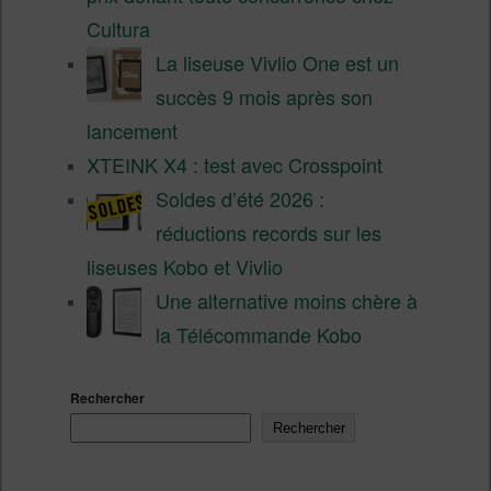
Cultura
La liseuse Vivlio One est un
succès 9 mois après son
lancement
XTEINK X4 : test avec Crosspoint
Soldes d’été 2026 :
réductions records sur les
liseuses Kobo et Vivlio
Une alternative moins chère à
la Télécommande Kobo
Rechercher
Rechercher