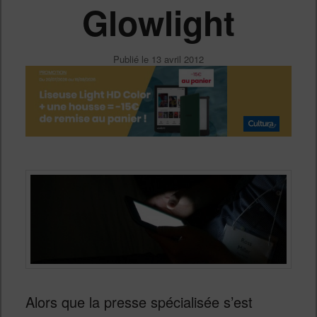
Glowlight
Publié le
13 avril 2012
Alors que la presse spécialisée s’est