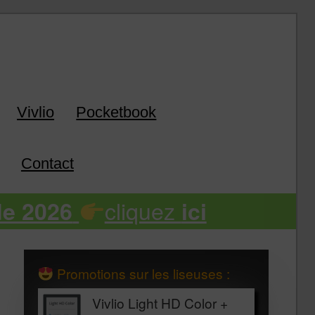
k
Vivlio
Pocketbook
Contact
cliquez
de 2026
ici
Promotions sur les liseuses :
Vivlio Light HD Color +