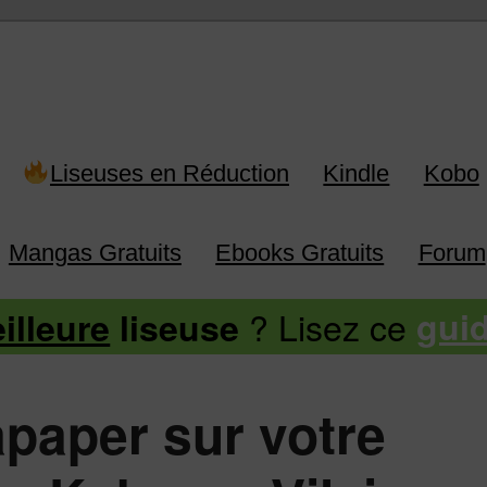
 Kindle, Kobo, Vivlio, Pocketboo
Liseuses en Réduction
Kindle
Kobo
Mangas Gratuits
Ebooks Gratuits
Forum
? Lisez ce
illeure
liseuse
gui
tapaper sur votre