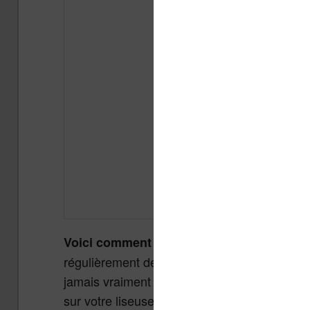
Voici comment transformer une page web 
régulièrement des articles intéressants sur 
jamais vraiment le temps de les lire sur le 
sur votre liseuse, le soir, dans les meilleure