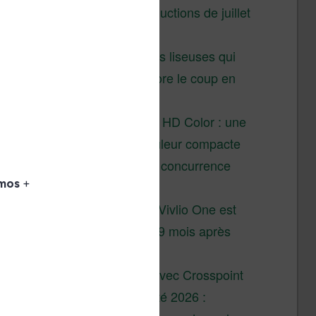
Vivlio – réductions de juillet
2026
3 anciennes liseuses qui
valent encore le coup en
2026
Vivlio Light HD Color : une
liseuse couleur compacte
à prix défiant toute concurrence
chez Cultura
La liseuse Vivlio One est
un succès 9 mois après
son lancement
XTEINK X4 : test avec Crosspoint
Soldes d’été 2026 :