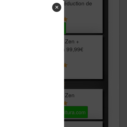
HOUSSE
réduction de
✕
15€
Voir sur Cultura.com
Vivlio Light Zen +
HOUSSE à
99,99€
129,99€
Voir sur Boulanger
Les accessibles :
Vivlio Light Zen
Voir sur Cultura.com