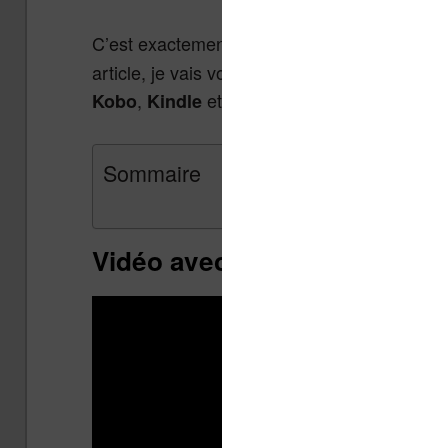
C’est exactement ce que permet
Instapaper
article, je vais vous expliquer comment l’util
,
et
.
Kobo
Kindle
Vivlio
Sommaire
Vidéo avec les explications