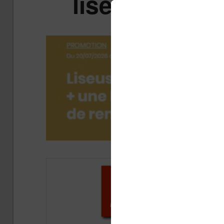
liseuse Kindl
Pub