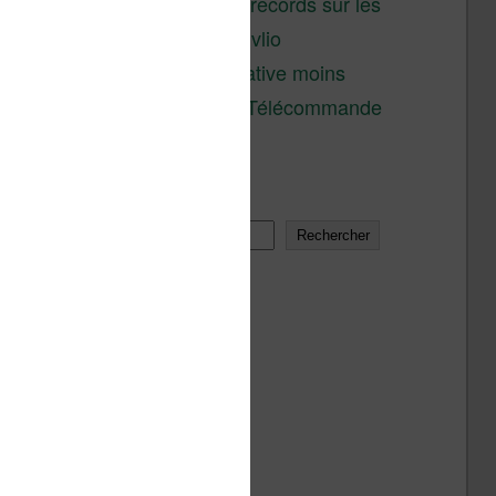
réductions records sur les
liseuses Kobo et Vivlio
Une alternative moins
chère à la Télécommande
Kobo
Rechercher
Rechercher