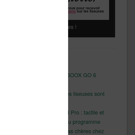
Liseuses pas chères !
Derniers articles :
Test de la BOOX GO 6
Gen II
Pourquoi les liseuses sont
si chères ?
XTEINK X4 Pro : tactile et
éclairage au programme
Liseuses pas chères chez