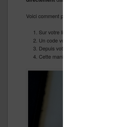
Voici comment procéder (vous pouvez visionn
Sur votre liseuse Kobo, rendez-vous d
Un code vous est affiché à l’écran.
Depuis votre navigateur, allez sur
kobo
Cette manipulation relie votre compte 