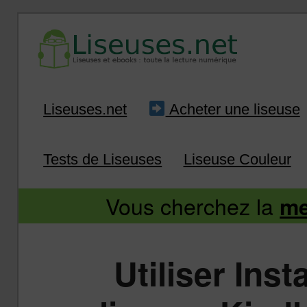
Liseuse et ebook : tout savoir
Infos sur les liseuses
Aller
Aller
Liseuses.net
Acheter une liseuse
au
au
Tests de Liseuses
Liseuse Couleur
contenu
contenu
Vous cherchez la
me
principal
secondaire
Utiliser Ins