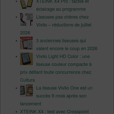
XTEINK X4 Pro : tactile et
éclairage au programme
Liseuses pas chères chez
Vivlio – réductions de juillet
2026
3 anciennes liseuses qui
valent encore le coup en 2026
Vivlio Light HD Color : une
liseuse couleur compacte à
prix défiant toute concurrence chez
Cultura
La liseuse Vivlio One est un
succès 9 mois après son
lancement
XTEINK X4 : test avec Crosspoint