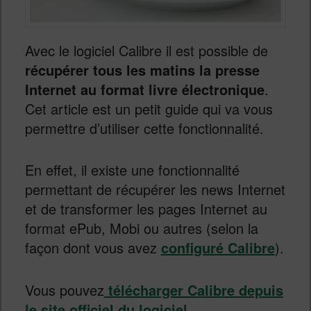
Avec le logiciel Calibre il est possible de
récupérer tous les matins la presse
Internet au format livre électronique
.
Cet article est un petit guide qui va vous
permettre d’utiliser cette fonctionnalité.
En effet, il existe une fonctionnalité
permettant de récupérer les news Internet
et de transformer les pages Internet au
format ePub, Mobi ou autres (selon la
façon dont vous avez
configuré Calibre
).
Vous pouvez
télécharger Calibre depuis
le site officiel du logiciel
.