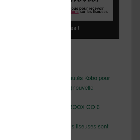
Liseuses pas chères !
Derniers articles :
Les nouveautés Kobo pour
la fin 2026 (nouvelle
liseuse)
Test de la BOOX GO 6
Gen II
Pourquoi les liseuses sont
si chères ?