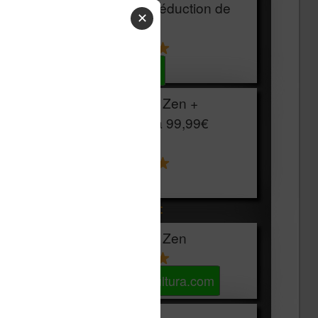
HOUSSE
réduction de
✕
15€
Voir sur Cultura.com
Vivlio Light Zen +
HOUSSE à
99,99€
129,99€
Voir sur Boulanger
Les accessibles :
Vivlio Light Zen
Voir sur Cultura.com