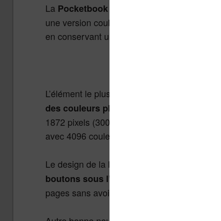
La
arrive donc 
Pocketbook Inkpad Color 2
une version couleur qui offre un modèle plu
en conservant une grande diagonale de 7,8
Cette liseuse est
disponi
L’élément le plus important est donc cet écr
.
des couleurs plus vives et plus réalistes
1872 pixels (300 PPP), la résolution couleur 
avec 4096 couleurs différentes affichables.
Le design de la liseuse reprend les nouveau
qui permettent d’accé
boutons sous l’écran
pages sans avoir à appuyer sur l’écran tactil
Autre bonne nouvelle :