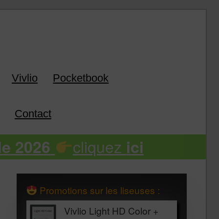
k
Vivlio
Pocketbook
Contact
cliquez
de 2026
ici
Promotions sur les liseuses :
Vivlio Light HD Color +