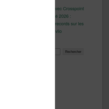
son lancement
XTEINK X4 : test avec Crosspoint
Soldes d’été 2026 :
réductions records sur les
liseuses Kobo et Vivlio
Rechercher
Rechercher