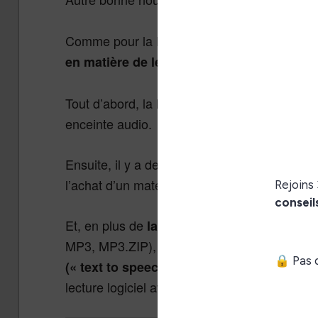
la liseuse est étanc
Comme pour la Pocketbook Inkpad 4,
cette
.
en matière de lecture de livres audio
Tout d’abord, la liseuse offre
une connexion
enceinte audio.
Ensuite, il y a des
ce qui ren
hauts parleurs
l’achat d’un matériel audio supplémentaire.
Et, en plus de
la lecture de nombreux for
MP3, MP3.ZIP),
la liseuse Pocketbook Ink
qui permet de transform
(« text to speech »)
lecture logiciel avec une voix synthétique.