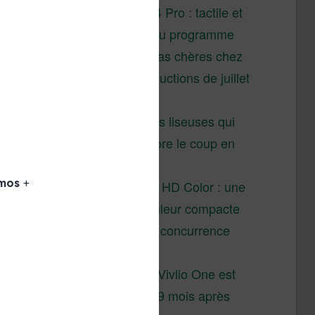
XTEINK X4 Pro : tactile et
éclairage au programme
Liseuses pas chères chez
Vivlio – réductions de juillet
2026
3 anciennes liseuses qui
valent encore le coup en
2026
Vivlio Light HD Color : une
liseuse couleur compacte
à prix défiant toute concurrence
chez Cultura
La liseuse Vivlio One est
un succès 9 mois après