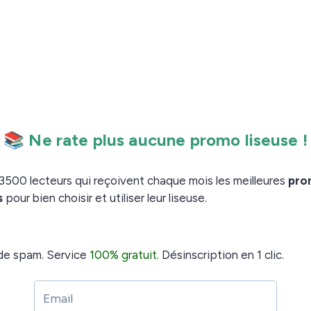
he avec une certification IPX8
 Inkpad Color 2 offre de nombreuses possibilités
pour y connecter un casque ou une
 Bluetooth
d la liseuse autonome et ne nécessite donc pas
(M4A, M4B, OGG, OGG.ZIP,
mats audio numériques
pad Color 2 offre une fonction de synthèse vocale
er les ebooks classiques en livre audio via une