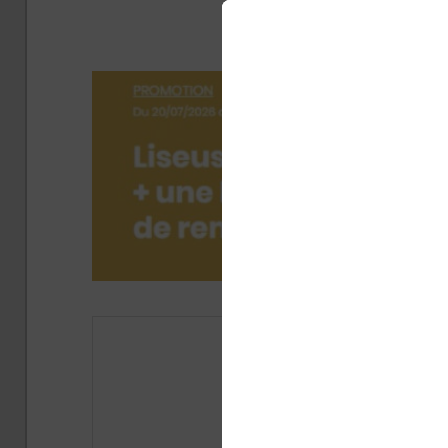
disp
Publié 