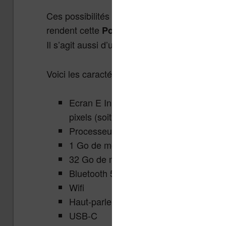
Ces possibilités en matière de lecture audio, 
rendent cette
Pocketbook Inkpad Color 2 trè
Il s’agit aussi d’une des liseuses les plus c
Voici les caractéristiques techniques de la l
Ecran E Ink Kaleido Plus, 7.8 pouces, 
pixels (soit 100 PPP) avec 4096 couleur
Processeur 1,8 Ghz
1 Go de mémoire RAM
32 Go de mémoire de stockage
Bluetooth 5.2
Wifi
Haut-parleur
USB-C