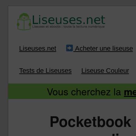
Liseuse et ebook : tout savoir
Infos sur les liseuses
Aller
Aller
Liseuses.net
Acheter une liseuse
au
au
Tests de Liseuses
Liseuse Couleur
contenu
contenu
Vous cherchez la
me
principal
secondaire
Pocketbook 