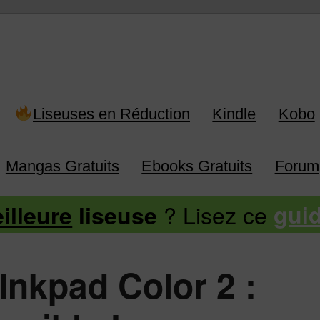
 Kindle, Kobo, Vivlio, Pocketboo
Liseuses en Réduction
Kindle
Kobo
Mangas Gratuits
Ebooks Gratuits
Forum
? Lisez ce
illeure
liseuse
gui
Inkpad Color 2 :