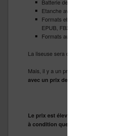
Batterie de 2900 mAh
Etanche avec certification IPX8
Formats ebooks : ACSM, AZW, AZW3
EPUB, FB2, FB2.ZIP, HTM, HTML, MO
Formats audio : M4A, M4B, OGG, OGG
La liseuse sera disponible rapidement en ma
Mais, il y a un problème de taille : son prix.
E
avec un prix de lancement de $319,99 (voi
Cette liseuse est
disponi
Le prix est élevé pour une liseuse, mais s
à condition que la rendu des couleurs soi