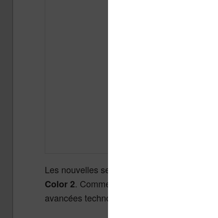
Les nouvelles se succèdent chez
Pocketbo
. Comme à son accoutumée, Pocketboo
Color 2
avancées technologiques en intégrant
un no