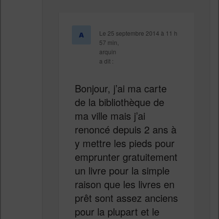
Le
25 septembre 2014 à 11 h
57 min
,
arquin
a dit :
Bonjour, j’ai ma carte
de la bibliothèque de
ma ville mais j’ai
renoncé depuis 2 ans à
y mettre les pieds pour
emprunter gratuitement
un livre pour la simple
raison que les livres en
prêt sont assez anciens
pour la plupart et le