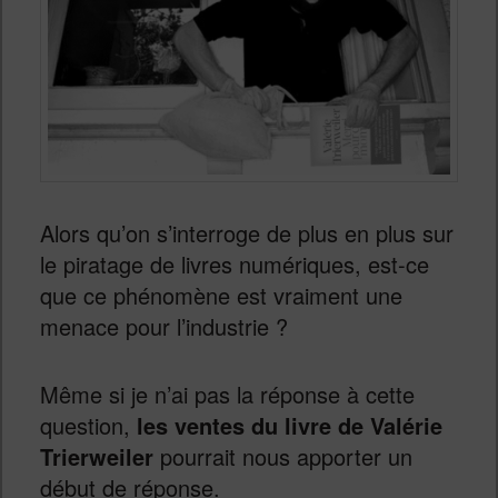
Alors qu’on s’interroge de plus en plus sur
le piratage de livres numériques, est-ce
que ce phénomène est vraiment une
menace pour l’industrie ?
Même si je n’ai pas la réponse à cette
question,
les ventes du livre de Valérie
Trierweiler
pourrait nous apporter un
début de réponse.