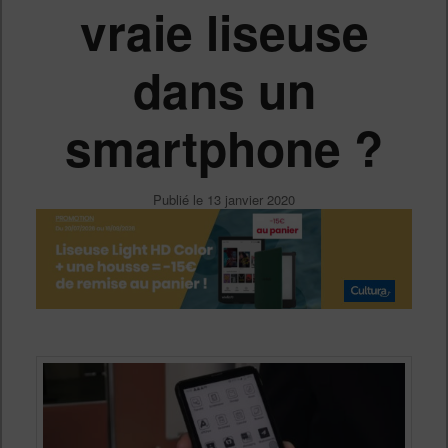
vraie liseuse
dans un
smartphone ?
Publié le
13 janvier 2020