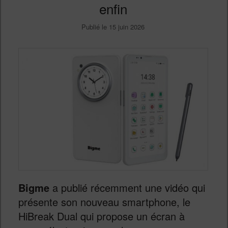
enfin
Publié le
15 juin 2026
Bigme
a publié récemment une vidéo qui
présente son nouveau smartphone, le
HiBreak Dual qui propose un écran à