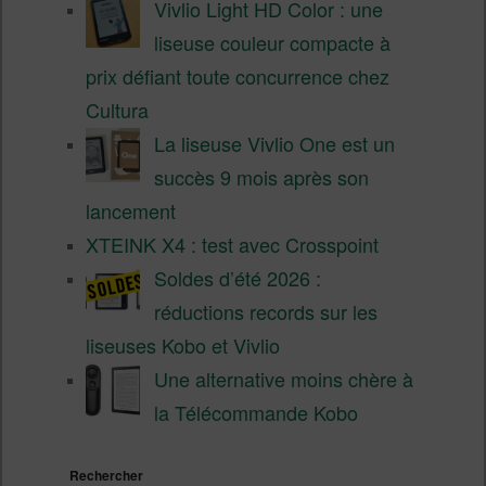
Vivlio Light HD Color : une
liseuse couleur compacte à
prix défiant toute concurrence chez
Cultura
La liseuse Vivlio One est un
succès 9 mois après son
lancement
XTEINK X4 : test avec Crosspoint
Soldes d’été 2026 :
réductions records sur les
liseuses Kobo et Vivlio
Une alternative moins chère à
la Télécommande Kobo
Rechercher