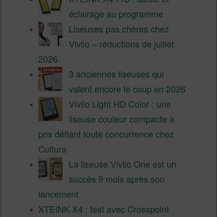
éclairage au programme
Liseuses pas chères chez
Vivlio – réductions de juillet
2026
3 anciennes liseuses qui
valent encore le coup en 2026
Vivlio Light HD Color : une
liseuse couleur compacte à
prix défiant toute concurrence chez
Cultura
La liseuse Vivlio One est un
succès 9 mois après son
lancement
XTEINK X4 : test avec Crosspoint