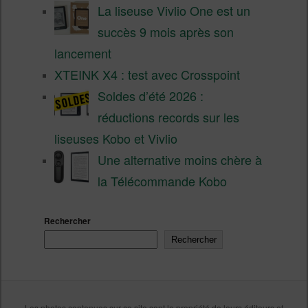
La liseuse Vivlio One est un
succès 9 mois après son
lancement
XTEINK X4 : test avec Crosspoint
Soldes d’été 2026 :
réductions records sur les
liseuses Kobo et Vivlio
Une alternative moins chère à
la Télécommande Kobo
Rechercher
Rechercher
Les photos contenues sur ce site sont la propriété de leurs éditeurs et