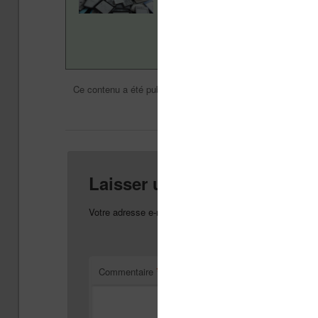
Vivlio, etc) et faire la pr
en savoir plus en lisant n
Actualité
Nicolas (actu 
Ce contenu a été publié dans
par
Mettez-le en 
Laisser un commentaire
Votre adresse e-mail ne sera pas publiée.
Les champs o
*
Commentaire