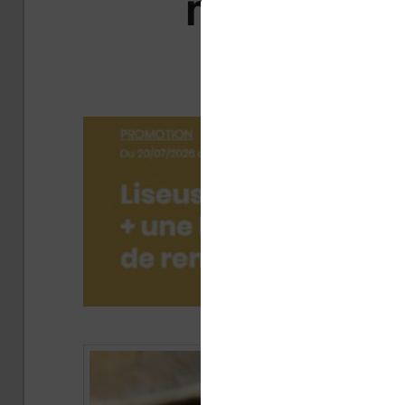
meilleures
septe
Publié 