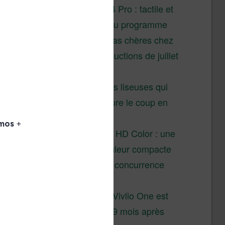
XTEINK X4 Pro : tactile et
éclairage au programme
Liseuses pas chères chez
Vivlio – réductions de juillet
2026
3 anciennes liseuses qui
valent encore le coup en
2026
Vivlio Light HD Color : une
liseuse couleur compacte
à prix défiant toute concurrence
chez Cultura
La liseuse Vivlio One est
un succès 9 mois après