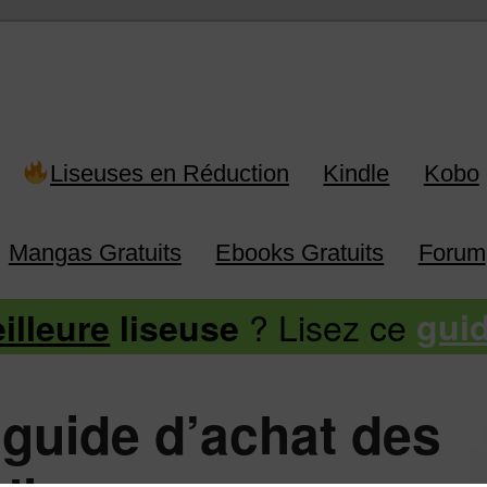
 Kindle, Kobo, Vivlio, Pocketboo
Liseuses en Réduction
Kindle
Kobo
Mangas Gratuits
Ebooks Gratuits
Forum
? Lisez ce
illeure
liseuse
gui
 guide d’achat des