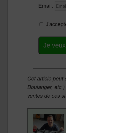
Email:
J'accepte de recevoir des mises à jou
Je veux les meilleures promos
Cet article peut contenir des liens affiliés v
Boulanger, etc.) qui permettent aux auteurs 
ventes de ces sites sans coût supplémentair
Contenu rédigé par Nicol
ans pour vous aider à navi