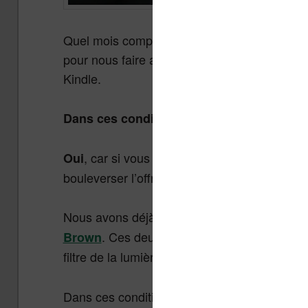
Quel mois compliqué ! C’est déjà la rentrée e
pour nous faire attendre : deux liseuses im
Kindle.
Dans ces conditions peut-on conseiller de
, car si vous cherchez un modèle 6 pouc
Oui
bouleverser l’offre existante.
Nous avons déjà deux excellents modèles a
. Ces deux liseuses ont un écran magn
Brown
filtre de la lumière bleue.
Dans ces conditions, il y a peu de chance 