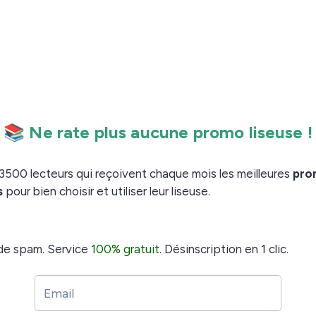
ique liseuse 10 pouces à venir. Pour le moment, on
r sur ce que cette nouvelle liseuse nous réserve.
il y a toujours
!
la liseuse Tea InkPad 3
 urgent d’attendre. Et c’est la même chose si vous
ge.
pour le mois de
de d’achat des meilleures liseuses