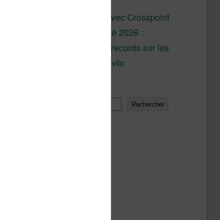
son lancement
XTEINK X4 : test avec Crosspoint
Soldes d’été 2026 :
réductions records sur les
liseuses Kobo et Vivlio
Rechercher
Rechercher