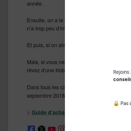
année.
Ensuite, on a le cas Kobo avec une hypothét
n’a trop peu d’informations pour se prononce
Et puis, si on aime voir les choses en grand, 
Mais, si vous ne voulez que du Kindle, il est
rêvez d’une Kobo avec un écran très très lar
Dans tous les cas, je vous invite à lire
le gui
septembre 2018.
>
Guide d’achat des liseuses