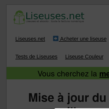
Liseuse et ebook : tout savoir
Infos sur les liseuses
Aller
Aller
Liseuses.net
Acheter une liseuse
au
au
Tests de Liseuses
Liseuse Couleur
contenu
contenu
Vous cherchez la
me
principal
secondaire
Mise à jour du