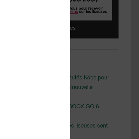
Liseuses pas chères !
Derniers articles :
Les nouveautés Kobo pour
la fin 2026 (nouvelle
liseuse)
Test de la BOOX GO 6
Gen II
Pourquoi les liseuses sont
si chères ?