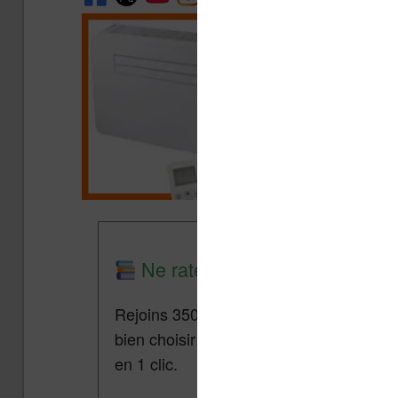
Ne rate plus aucune promo lis
Rejoins 3500 lecteurs qui reçoivent cha
bien choisir et utiliser leur liseuse.
Pa
en 1 clic.