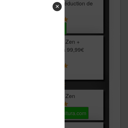
HOUSSE
réduction de
✕
15€
Voir sur Cultura.com
Vivlio Light Zen +
HOUSSE à
99,99€
129,99€
Voir sur Boulanger
Les accessibles :
Vivlio Light Zen
Voir sur Cultura.com