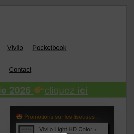
k
Vivlio
Pocketbook
Contact
cliquez
de 2026
ici
Promotions sur les liseuses :
Vivlio Light HD Color +