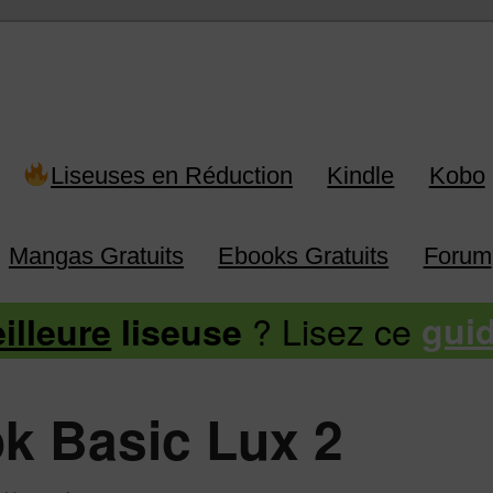
 Kindle, Kobo, Vivlio, Pocketboo
Liseuses en Réduction
Kindle
Kobo
Mangas Gratuits
Ebooks Gratuits
Forum
? Lisez ce
illeure
liseuse
gui
k Basic Lux 2