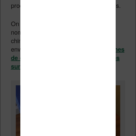
produit à même de satisfaire les Chinois.
On a donc vu, au fil des années, de
nombreuses machines de lecture
chinoises fonctionnant sous Android
envahir le monde – et la Chine.
Certaines
de ces liseuses ont même été testées
sur le site
.