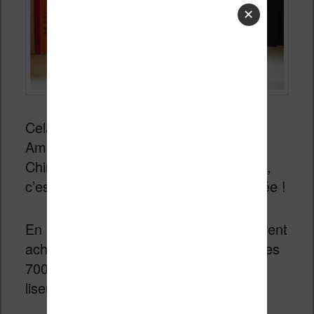
✕
Cela fait maintenant 5 années que
Amazon a lancé sa
liseuse Kindle
en
Chine. Et, le moins que l’on puisse dire,
c’est qu’il s’agissait d’une excellente idée !
En effet, depuis 2013, les Chinois peuvent
acheter une liseuse Kindle et profiter des
700 000 ebooks disponibles pour la
liseuse.