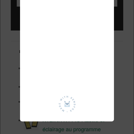
Liseuses pas chères !
Derniers articles :
Les nouveautés Kobo pour la
fin 2026 (nouvelle liseuse)
Test de la BOOX GO 6 Gen II
Pourquoi les liseuses sont si
chères ?
XTEINK X4 Pro : tactile et
éclairage au programme