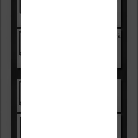
HOUSSE
réduction de 15€
Voir sur Cultura.com
Vivlio Light Zen + HOUSSE à
99,99€
129,99€
Voir sur Boulanger
Les accessibles :
Vivlio Light Zen
Voir sur Cultura.com
Kindle