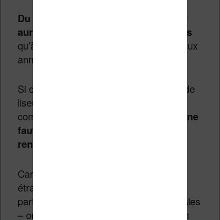
Du côté de l’abonnement Kindle, il y
aurait environ 10 fois plus d’abonnés
qu’à son lancement il y a seulement deux
années.
Si des chiffres annonçant des millions de
liseuses vendues en Chine sont
communiqués presque tous les ans,
il ne
faut pas sous-estimer les difficultés
rencontrées par Amazon en Chine.
Car, comme pour d’autres entreprises
étrangères, les industriels chinois –
parfois bien aidés par les autorités locales
– ont l’habitude de sortir rapidement un