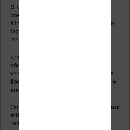
Si cela ne leur suffit pas, il est aussi
possible de s’abonner à
l’abonnement
Kindle (comme en France)
pour lire de
façon illimitée moyennant un paiement
mensuel.
Une fois n’est pas coutume, Amazon a
décidé de communiquer un chiffre de
vente en précisant que
des millions de
liseuses Kindle avait été vendues en 5
ans
.
On peut donc imaginer qu’
au moins deux
millions
de ces petits machines de
lecture ont trouvé preneur.