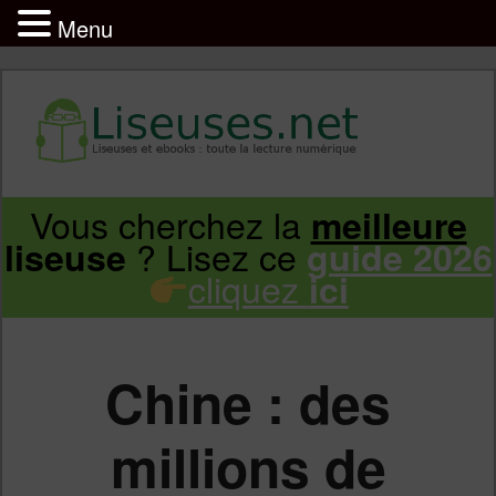
Menu
Liseuse et ebook : tout savoir
Infos sur les liseuses Kindle, Kobo,
Vous cherchez la
meilleure
Aller
Aller
Vivlio, Pocketbook
? Lisez ce
liseuse
guide 2026
cliquez
ici
au
au
contenu
contenu
Chine : des
principal
secondaire
millions de