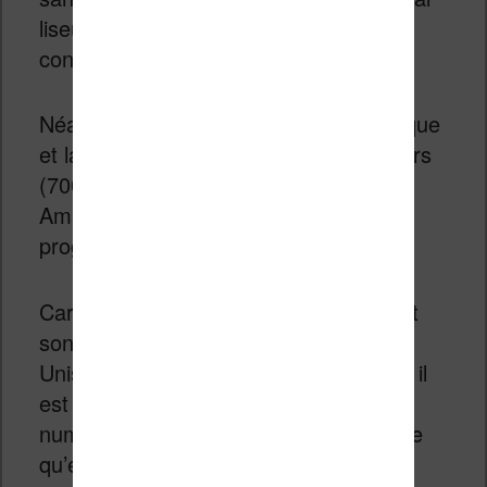
liseuse Kindle vendue en raison de son
contrat avec Migu !
Néanmoins, avec un marché gigantesque
et la confiance de plus en plus d’éditeurs
(700 en 2018 contre 200 en 2013),
Amazon a une belle marge de
progression en Chine.
Car ce pays est sans doute maintenant
son plus grand marché avec les États-
Unis. Même avec une telle croissance, il
est étonnant de voir que la lecture
numérique progresse plus vite en Chine
qu’en Europe.