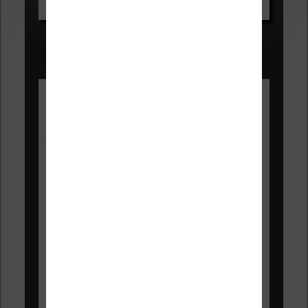
Voir sur Amazon.fr
Les Meilleures liseuses pour août
2026