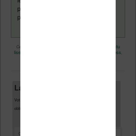
pouvez en savoir plus en lisant notre
page
a propos
.
Actualité
Nicolas (actu
Ce contenu a été publié dans
par
liseuse, ebook, etc)
Amazon
Business
, et marqué avec
,
,
Kindle
permalien
. Mettez-le en favori avec son
.
Laisser un commentaire
Votre adresse e-mail ne sera pas publiée.
Les champs
*
obligatoires sont indiqués avec
*
Commentaire