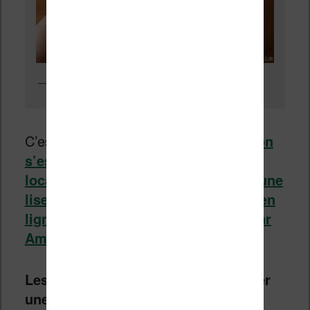
Une liseuse Kindle « Migu »
C’est sans doute pour cela que
Amazon
s’est associé avec une entreprise
locale appelée Migu pour proposer une
liseuse Kindle dotée d’une librairie en
ligne différente de celle proposée par
Amazon
!
Les Chinois peuvent du coup acheter
une liseuse Kindle sur le site