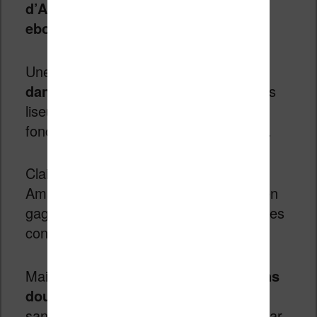
d’Amazon, mais télécharger leurs
ebooks sur la librairie Migu.
Une exception pour le moment
unique
dans le monde
car, partout ailleurs, les
liseuses sont verrouillées pour ne
fonctionner qu’avec la librairie Amazon.
Clairement, c’est un bon choix pour
Amazon qui lui a permis de s’installer en
gagnant la confiance des autorités et des
consommateurs locaux.
Mais,
ce beau succès en Chine a sans
doute un prix
puisque Amazon gagne
sans doute beaucoup moins d’argent par