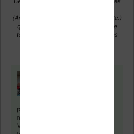
Cet article peut contenir des liens affiliés
vers les sites partenaires du site
(Amazon, Fnac, Cultura, Boulanger, etc.)
qui permettent aux auteurs du site de
toucher une petite commission sur les
ventes de ces sites sans coût
supplémentaire pour vous.
Contenu rédigé par
Nicolas. Le site
Liseuses.net existe
depuis plus de 14 ans
pour vous aider à naviguer dans le
monde des liseuses (Kindle, Kobo,
Vivlio, etc) et faire la promotion de la
lecture (numérique ou non). Vous