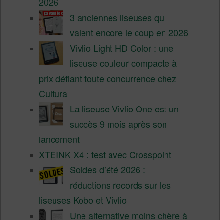
2026
3 anciennes liseuses qui
valent encore le coup en 2026
Vivlio Light HD Color : une
liseuse couleur compacte à
prix défiant toute concurrence chez
Cultura
La liseuse Vivlio One est un
succès 9 mois après son
lancement
XTEINK X4 : test avec Crosspoint
Soldes d’été 2026 :
réductions records sur les
liseuses Kobo et Vivlio
Une alternative moins chère à