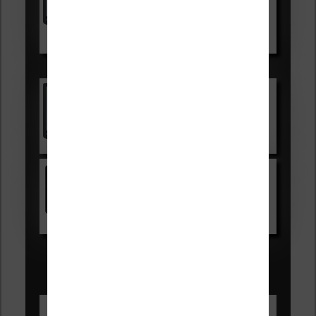
Voir sur Boulanger
Les accessibles :
Vivlio Light Zen
Voir sur Cultura.com
Kindle
Voir sur Amazon.fr
Les Meilleures liseuses pour août
2026