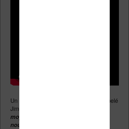
Un célèbre entrepreneur américain appelé
Jim Rohn a dit «
Nous sommes la
moyenne des 5 personnes avec qui
« .
nous passons le plus de temps