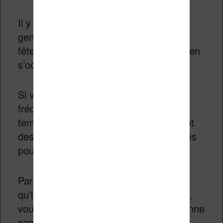
Il y a de grandes chances pour que les
gens que vous côtoyez aiment faire la
fête ou ne prennent pas le temps de bien
s’occuper d’eux.
Si vous êtes étudiants et que vous
fréquentez des gens qui passent leur
temps à jouer aux jeux vidéos et qui ont
des mauvaises notes, il y a des chances
pour que cela soit aussi votre cas.
Par contre, si vos amis sont sportifs et
qu’ils font attention à ce qu’ils mangent,
vous avez plus de chance d’être en bonne
santé que la moyenne des gens.