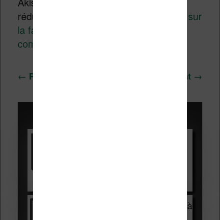
Akismet pour
réduire les indésirables.
En savoir plus sur
la façon dont les données de vos
commentaires sont traitées
.
Navigation
←
→
Précédent
Suivant
des
articles
Promotions sur les liseuses :
Vivlio Light HD Color +
HOUSSE
réduction de 15€
Voir sur Cultura.com
Vivlio Light Zen + HOUSSE à
99,99€
129,99€