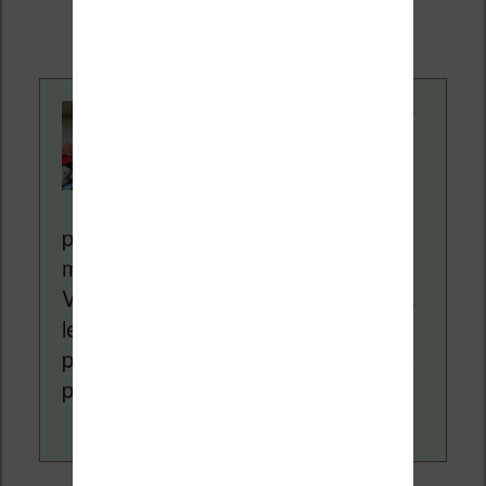
supplémentaire pour vous.
Contenu rédigé par
Nicolas. Le site
Liseuses.net existe
depuis plus de 14 ans
pour vous aider à naviguer dans le
monde des liseuses (Kindle, Kobo,
Vivlio, etc) et faire la promotion de la
lecture (numérique ou non). Vous
pouvez en savoir plus en lisant notre
page
a propos
.