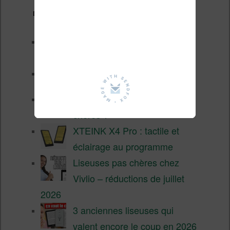
Derniers articles :
Les nouveautés Kobo pour la
fin 2026 (nouvelle liseuse)
Test de la BOOX GO 6 Gen II
Pourquoi les liseuses sont si
chères ?
XTEINK X4 Pro : tactile et
éclairage au programme
Liseuses pas chères chez
Vivlio – réductions de juillet
2026
3 anciennes liseuses qui
valent encore le coup en 2026