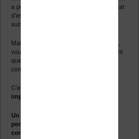
a permis d’adopter les habitudes ou l’état
d’esprit nécessaire pour avoir aussi du
succès.
Mais, si vous êtes quelqu’un de normal,
vous ne connaissez pas nécessairement
quelqu’un qui a beaucoup de succès
comme Bill Gates ou Warren Buffet !
C’est pour cela que
lire est très
important
!
Un livre n’est que la collection des
pensées, des mots, des idées, des
conseils, de l’état d’esprit et de