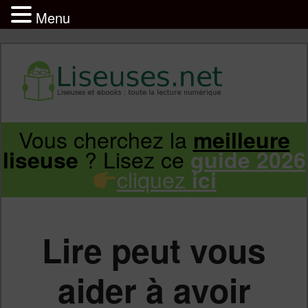
Menu
Liseuse et ebook : tout savoir
Infos sur les liseuses Kindle, Kobo,
Vous cherchez la
meilleure
Aller
Aller
Vivlio, Pocketbook
? Lisez ce
liseuse
guide 2026
cliquez
ici
au
au
contenu
contenu
Lire peut vous
principal
secondaire
aider à avoir