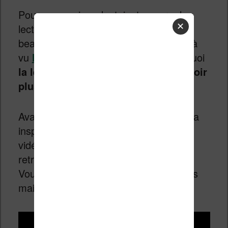
Pour ceux qui en doutaient encore, la
✕
lecture permet de nous apporter
beaucoup de choses. Mais, si on a déjà
vu
l’intérêt pour la santé
, voici pourquoi
la lecture peut aussi vous aider à avoir
plus de succès
.
Avant toute chose, voici la vidéo qui m’a
inspiré cet article. Il s’agit d’une courte
vidéo en anglais et vous aurez sa
retranscription plus bas sur cette page.
Vous noterez aussi qu’on parle de livres
mais pas de fiction dans cet article.