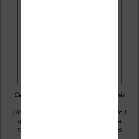
J'accepte de recevoir des
mises à jour et des promotions
par e-mail.
Je veux les meilleures
promos
Cet article peut contenir des liens affiliés
vers les sites partenaires du site
(Amazon, Fnac, Cultura, Boulanger, etc.)
qui permettent aux auteurs du site de
toucher une petite commission sur les
ventes de ces sites sans coût