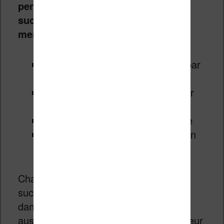
personnes qui ont eu beaucoup de
succès ont été influencées par des
mentors
qui ont peu les inspirer :
Martin Luther King a été inspiré par
Gandhi
Mark Zuckerberg a été inspiré par
Steve Jobs
Drake a été inspiré par Lil’ Wayne
Bill Gates a été inspiré par Warren
Buffett
Chaque personne qui a beaucoup de
succès a donc au moins une personne
dans son cercle de connaissance qui a
aussi beaucoup de succès. Ce ce qui leur