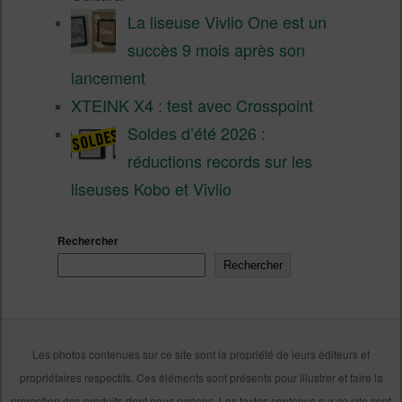
La liseuse Vivlio One est un
succès 9 mois après son
lancement
XTEINK X4 : test avec Crosspoint
Soldes d’été 2026 :
réductions records sur les
liseuses Kobo et Vivlio
Rechercher
Rechercher
Les photos contenues sur ce site sont la propriété de leurs éditeurs et
propriétaires respectifs. Ces éléments sont présents pour illustrer et faire la
promotion des produits dont nous parlons. Les textes contenus sur ce site sont