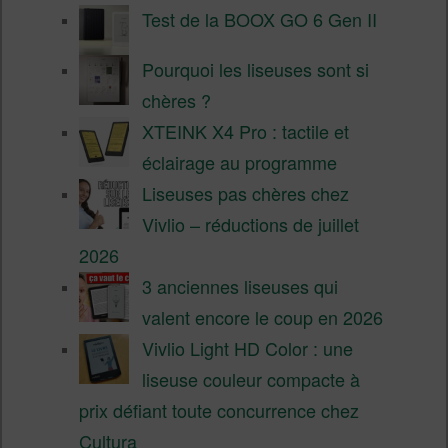
Test de la BOOX GO 6 Gen II
Pourquoi les liseuses sont si
chères ?
XTEINK X4 Pro : tactile et
éclairage au programme
Liseuses pas chères chez
Vivlio – réductions de juillet
2026
3 anciennes liseuses qui
valent encore le coup en 2026
Vivlio Light HD Color : une
liseuse couleur compacte à
prix défiant toute concurrence chez
Cultura