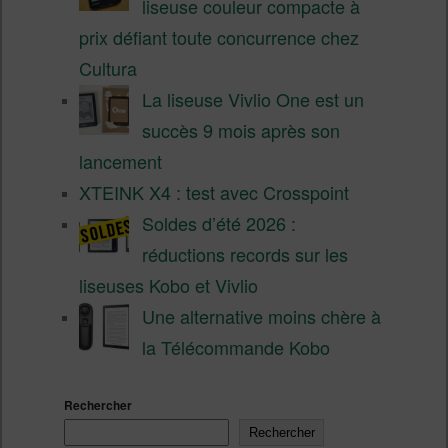
liseuse couleur compacte à
prix défiant toute concurrence chez
Cultura
La liseuse Vivlio One est un
succès 9 mois après son
lancement
XTEINK X4 : test avec Crosspoint
Soldes d’été 2026 :
réductions records sur les
liseuses Kobo et Vivlio
Une alternative moins chère à
la Télécommande Kobo
Rechercher
Rechercher