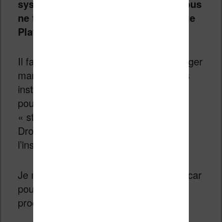
système Android 8.1
plutôt récent,
vous
ne trouverez pas l’application Google
Play
.
Il faudra donc
théoriquement
télécharger
manuellement les fichiers APK pour les
installer sur votre smartphone. Vous
pouvez également choisir d’installer un
« store applicatif » alternatif comme F-
Droid ou celui d’Amazon pour faciliter
l’installation de nouvelles applications.
Je mentionne bien « théoriquement », car
pour le moment, je ne sais pas si cette
procédure fonctionne !