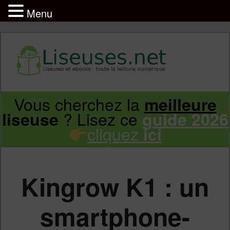
Menu
Liseuse et ebook : tout savoir
Infos sur les liseuses Kindle, Kobo,
Vous cherchez la
meilleure
Aller
Aller
Vivlio, Pocketbook
? Lisez ce
liseuse
guide 2026
cliquez
ici
au
au
contenu
contenu
Kingrow K1 : un
principal
secondaire
smartphone-