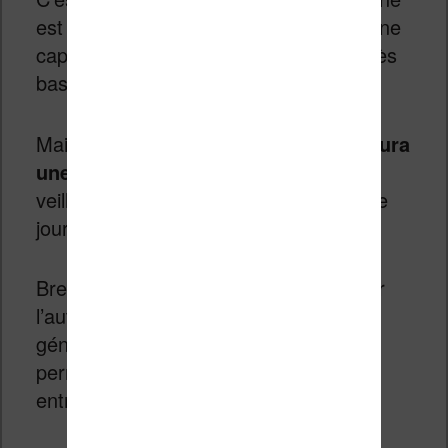
est pourtant équipée d’une batterie d’une
capacité de 3100 mAh et d’un écran très
basse consommation.
Mais,
en mode liseuse, la machine aura
une autonomie d’une semaine
. En
veille, l’autonomie sera d’une dizaine de
jours.
Bref, ce point est
un peu décevant
car
l’autonomie d’une liseuse est
généralement proche d’un mois, ce qui
permet de lire des centaines de pages
entre deux rechargements complets.