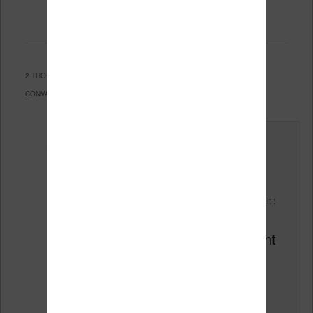
, et marqué avec
,
Technique
permalien
. Mettez-le en favori avec son
.
2 THOUGHTS ON “
KINGROW K1 : UN SMARTPHONE-LISEUSE ENFIN
CONVAINCANT ?
”
Le
27 avril 2019 à 6 h 47 min
,
Beyssac Louis
a dit :
Ca arrive un peu tardivement
et les smartphones qui arrivent
avec des batteries de 4000
mAh ont une autonomie
similaire, c’est un peu