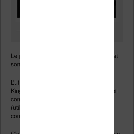
Kingrow k1 : dual sim et Android 8.1
Le point important pour toute liseuse est
son autonomie (en dehors de l’écran).
L’utilisation d’un écran E Ink dans le
Kingrow K1 permet d’utiliser cet appareil
comme smartphone durant 2 jours
(utilisation d’applications Android
comprise).
C’est
un peu faible
alors que la machine