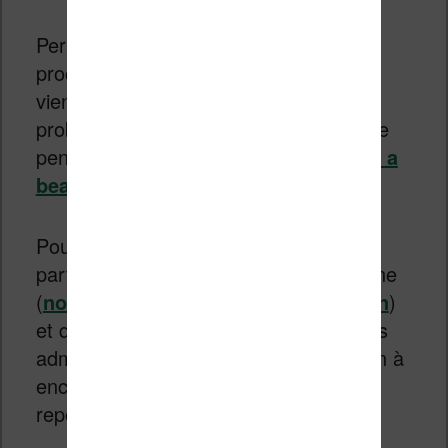
Personnellement, j’attends de voir les
prochains modèles qui sortiront et qui
viendront corriger les principaux
problèmes (GPS et Google Play), car je
pense que
la lecture sur smartphone a
beaucoup d’avenir
.
Pour les gens qui ne souhaitent pas
particulièrement lire sur leur smartphone
(
normal les liseuses le font déjà bien
)
et qui n’ont pas de gros besoins, je dois
admettre qu’un smartphone avec écran à
encre électronique semble bien plus
reposant qu’un smartphone classique.