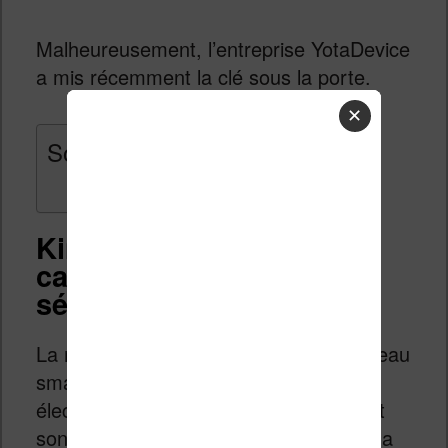
Malheureusement, l’entreprise YotaDevice
a mis récemment la clé sous la porte.
✕
Sommaire
Kingrow K1 : des
caractéristiques
séduisantes
La relève semble déjà là avec un nouveau
smartphone a écran du type « encre
électronique E Ink Carta HD » qui a fait
son apparition sur le site Indiegogo il y a