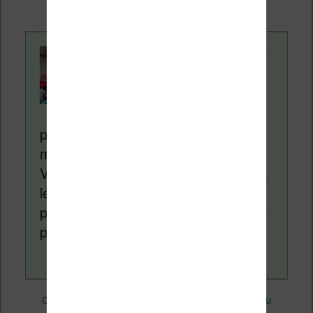
Contenu rédigé par
Nicolas. Le site
Liseuses.net existe
depuis plus de 14 ans
pour vous aider à naviguer dans le
monde des liseuses (Kindle, Kobo,
Vivlio, etc) et faire la promotion de la
lecture (numérique ou non). Vous
pouvez en savoir plus en lisant notre
page
a propos
.
Divers
Nicolas (actu
Ce contenu a été publié dans
par
liseuse, ebook, etc)
Smartphone