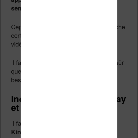
semaine est plutôt une libération
.
Cependant, l’écran noir et blanc empêche
certains usages : vidéo, photo, jeux
vidéos.
Il faut donc voir si vous êtes vraiment sûr
que ce smartphone saura combler vos
besoins…
Inconvénient : Google Play
et GPS
Il faut savoir que si
ce smartphone
Kingrow K1 fonctionne avec un