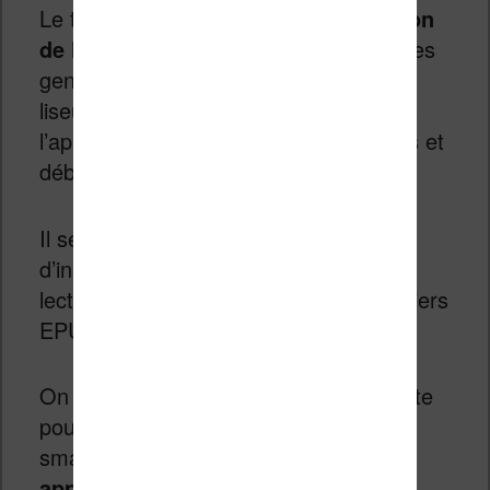
Le truc amusant, c’est que
l’application
de lecture est celle de Kindle
. Pour les
gens qui ont un compte Kindle (ou une
liseuse), il suffira de se connecter dans
l’application pour récupérer ses ebooks et
débuter la lecture.
Il sera toujours possible par la suite
d’installer une nouvelle application de
lecture plus générique pour lire les fichiers
EPUB (voir plus loin dans l’article).
On l’a vu, l’autonomie semble décevante
pour une liseuse. Mais pour un
smartphone, avoir
à recharger son
appareil qu’une ou deux fois par