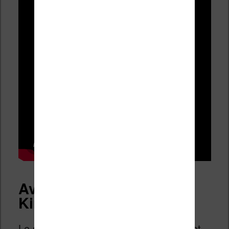
Avis sur le smartphone
Kingrow K1
Le smartphone semble plutôt bien fini et