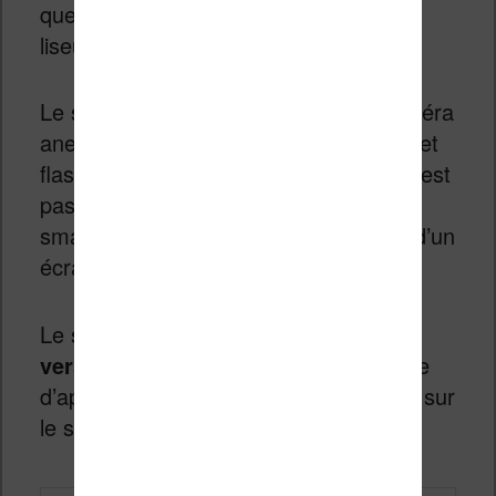
que l’on a l’habitude de voir sur les
liseuses actuelles.
Le smartphone propose enfin une caméra
anecdotique de 8 MP avec auto-focus et
flash LED. Mais, on se doute que ce n’est
pas l’usage qui sera privilégié pour ce
smartphone en raison de la présence d’un
écran noir et blanc.
Le système embarqué est
Android en
version 8.1
ce qui va permettre l’usage
d’applications récentes et nombreuses sur
le smartphone / liseuse.