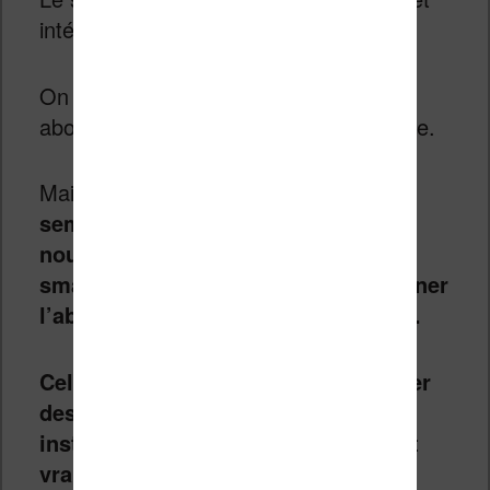
intéressant.
On note que le prix le rend assez
abordable pour un smartphone de niche.
Mais, il y a un gros inconvénient :
il
semble très difficile d’installer de
nouvelles applications sur ce
smartphone. On peut aussi mentionner
l’absence assez étonnante de GPS…
Cela signifie qu’il faudra se contenter
des applications qui sont pré-
installées sur la machine. Ce qui est
vraiment dommage en 2019 !