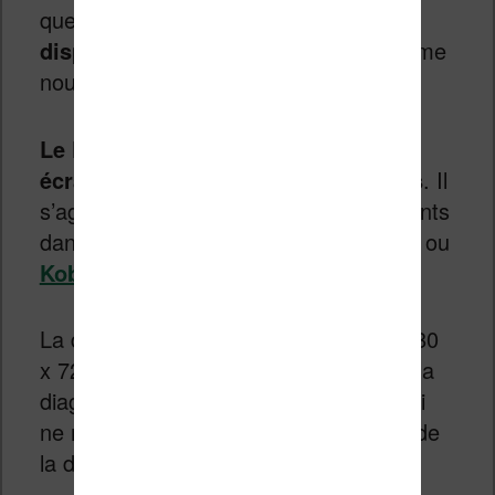
quelques mois et
qui est maintenant
disponible
(enfin théoriquement, comme
nous le verrons par la suite…).
Le Kingrow K1 possède un unique
écran E Ink Carta HD de 5.17 pouces
. Il
s’agit d’un écran similaire à ceux présents
dans les dernières
Kindle Paperwhite
ou
Kobo Clara HD
.
La différence vient de la résolution (1280
x 720 pixels pour le Kingrow K1) et de la
diagonale réduite à 5.17 pouces, ce qui
ne manquera pas de réveiller les fans de
la défunte liseuse
Kobo Mini
!