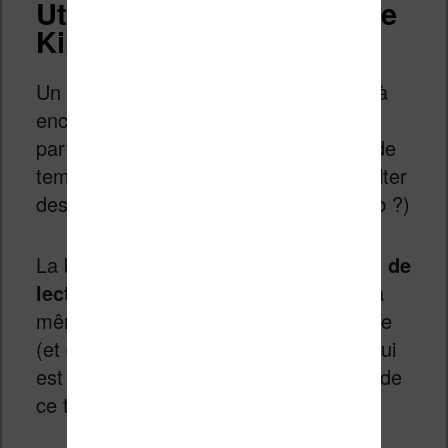
Utilisation du smartphone
Kingrow K1
Un smartphone avec un unique écran à
encre électronique implique un besoin
particulier : celui de passer beaucoup de
temps sur cet écran pour lire ou consulter
des informations diverses (email ? Web ?)
La bonne nouvelle c’est que
le confort de
lecture semble au rendez-vous
. Il y a
même un éclairage de l’écran disponible
(et qu’on peut régler en intensité), ce qui
est une première pour un smartphone de
ce type (avec encre électronique).