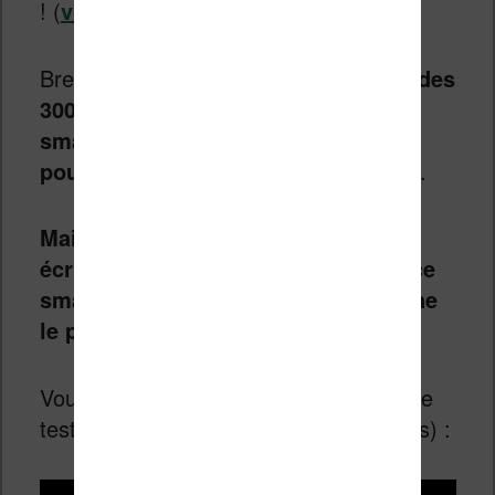
! (
voir ici
)
Bref, avec
un prix qui tourne autour des
300 euros
,
il est probable que ce
smartphone / liseuse à l’écran de 5
pouces intéresse pas mal de monde
.
Mais, à l’heure où ses lignes sont
écrites, il est impossible d’acheter ce
smartphone puisque qu’aucun site ne
le propose à la vente !
Vous pouvez en apprendre plus avec ce
test vidéo très complet (mais en anglais) :