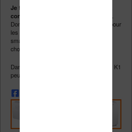
Je trouve qu’il y a un vrai côté zen à
consulter un smartphone de ce type
.
Donc, il y a à mon avis une demande pour
les gens qui ont toujours besoin d’un
smartphone mais qui souhaite quelque
chose de plus simple et plus reposant.
Dans ce cas, peut être que ce Kingrow K1
peut vous être utile…