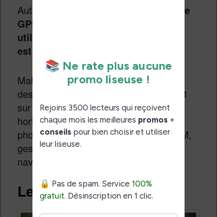
Autre problème potentiel :
l’absence de
GPS empêche ce smartphone d’être
utilisé efficacement pour tout ce qui
est navigation et cartographie
.
Malgré ces deux problèmes, il y a déjà
des
applications installées
par défaut
sur le smartphone : caméra, Kindle,
horloge, calendrier, contact, galerie de
photo, enregistrement sonore, radio FM,
gestionnaire de fichier ou encore le
navigateur Internet Microsoft Edge.
Le prix : pas cher ?