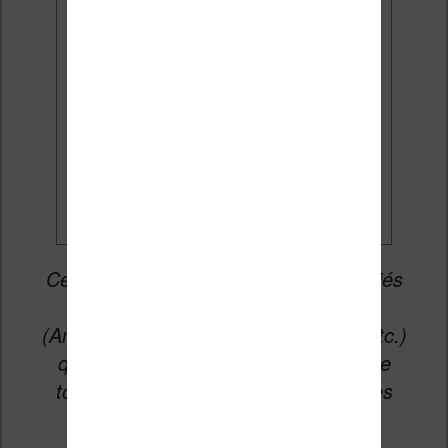
mises à jour et des promotions
par e-mail.
Je veux les meilleures
promos
Cet article peut contenir des liens affiliés
vers les sites partenaires du site
(Amazon, Fnac, Cultura, Boulanger, etc.)
qui permettent aux auteurs du site de
toucher une petite commission sur les
ventes de ces sites sans coût
supplémentaire pour vous.