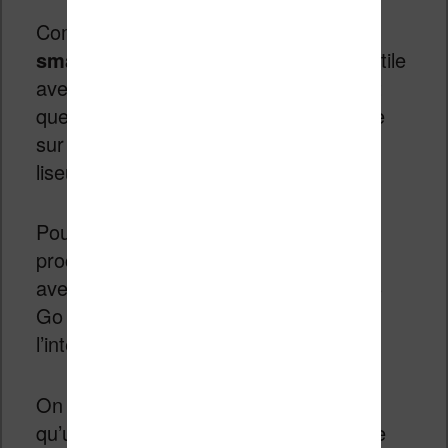
Comme
il s’agit avant tout d’un
smartphone
, on retrouve un écran tactile
avec éclairage. Rien que l’éclairage est
quelque chose qui n’existait pas encore
sur les smartphones avec écran de
liseuse !
Pour propulser le tout, c’est un
processeur MTK6763 2Ghz octa-core
avec 2 Go de mémoire vive RAM et 16
Go de stockage que l’on retrouvera à
l’intérieur de la bête.
On retrouve des hauts-parleurs ainsi
qu’un port USB-C plus moderne que ce