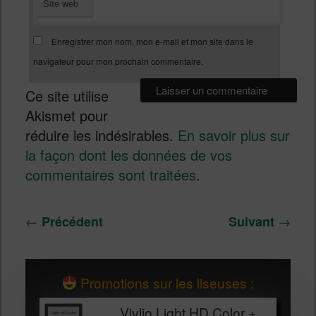
Site web
Enregistrer mon nom, mon e-mail et mon site dans le
navigateur pour mon prochain commentaire.
Ce site utilise
Akismet pour
réduire les indésirables.
En savoir plus sur
la façon dont les données de vos
commentaires sont traitées
.
Navigation
←
→
Précédent
Suivant
des
articles
Promotions sur les liseuses :
Vivlio Light HD Color +