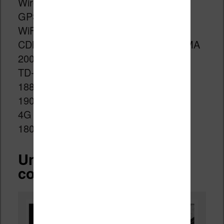
Wireless Connectivity: 3G,4G,A-
GPS,Bluetooth,CDMA,Dual Band
WiFi,GPS,GSM,WiFi
CDMA: CDMA 1X EVDO 800MHz,CDMA
2000,CDMA: 800
TD-SCDMA: TD-SCDMA
1880MHz/2010MHz,TD-SCDMA
1900/2000MHz
4G LTE: FDD B1 2100MHz,FDD B3
1800MHz
Une autonomie
convaincante