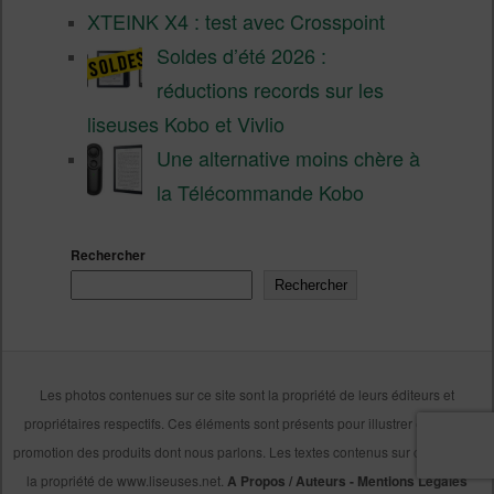
XTEINK X4 : test avec Crosspoint
Soldes d’été 2026 :
réductions records sur les
liseuses Kobo et Vivlio
Une alternative moins chère à
la Télécommande Kobo
Rechercher
Rechercher
Les photos contenues sur ce site sont la propriété de leurs éditeurs et
propriétaires respectifs. Ces éléments sont présents pour illustrer et faire la
promotion des produits dont nous parlons. Les textes contenus sur ce site sont
la propriété de www.liseuses.net.
A Propos / Auteurs
-
Mentions Légales