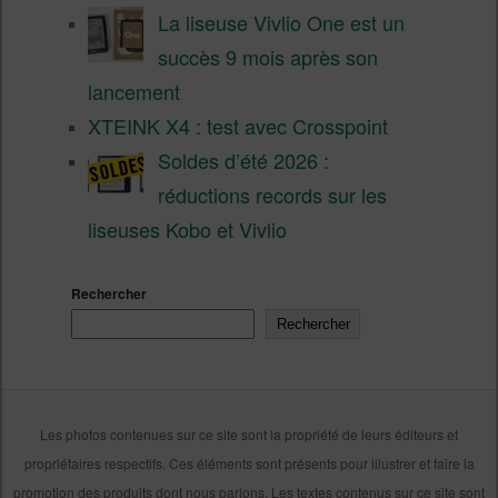
La liseuse Vivlio One est un
succès 9 mois après son
lancement
XTEINK X4 : test avec Crosspoint
Soldes d’été 2026 :
réductions records sur les
liseuses Kobo et Vivlio
Rechercher
Rechercher
Les photos contenues sur ce site sont la propriété de leurs éditeurs et
propriétaires respectifs. Ces éléments sont présents pour illustrer et faire la
promotion des produits dont nous parlons. Les textes contenus sur ce site sont