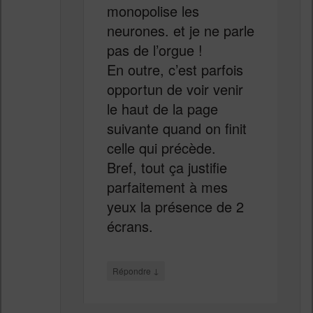
monopolise les
neurones. et je ne parle
pas de l’orgue !
En outre, c’est parfois
opportun de voir venir
le haut de la page
suivante quand on finit
celle qui précède.
Bref, tout ça justifie
parfaitement à mes
yeux la présence de 2
écrans.
↓
Répondre