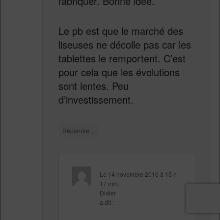
fabriquer. Bonne idée.
Le pb est que le marché des
liseuses ne décolle pas car les
tablettes le remportent. C’est
pour cela que les évolutions
sont lentes. Peu
d’investissement.
↓
Répondre
Le
14 novembre 2016 à 15 h
17 min
,
Didier
a dit :