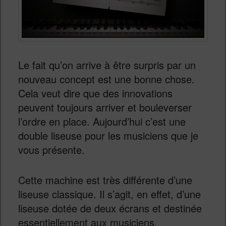
Le fait qu’on arrive à être surpris par un
nouveau concept est une bonne chose.
Cela veut dire que des innovations
peuvent toujours arriver et bouleverser
l’ordre en place. Aujourd’hui c’est une
double liseuse pour les musiciens que je
vous présente.
Cette machine est très différente d’une
liseuse classique. Il s’agit, en effet, d’une
liseuse dotée de deux écrans et destinée
essentiellement aux musiciens.