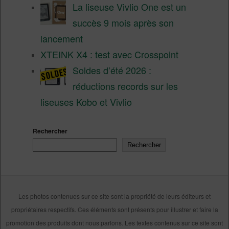
La liseuse Vivlio One est un
succès 9 mois après son
lancement
XTEINK X4 : test avec Crosspoint
Soldes d’été 2026 :
réductions records sur les
liseuses Kobo et Vivlio
Rechercher
Rechercher
Les photos contenues sur ce site sont la propriété de leurs éditeurs et
propriétaires respectifs. Ces éléments sont présents pour illustrer et faire la
promotion des produits dont nous parlons. Les textes contenus sur ce site sont