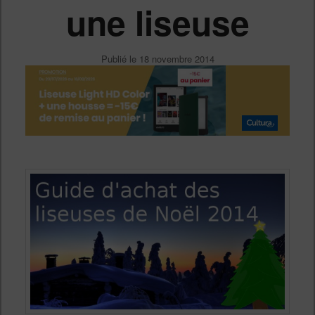
une liseuse
Publié le
18 novembre 2014