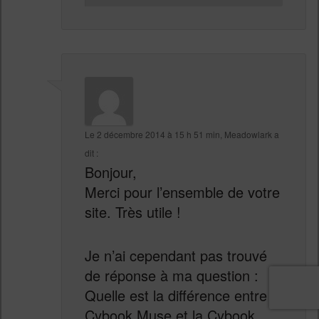
Le
2 décembre 2014 à 15 h 51 min
,
Meadowlark
a
dit :
Bonjour,
Merci pour l’ensemble de votre
site. Très utile !
Je n’ai cependant pas trouvé
de réponse à ma question :
Quelle est la différence entre la
Cybook Muse et la Cybook