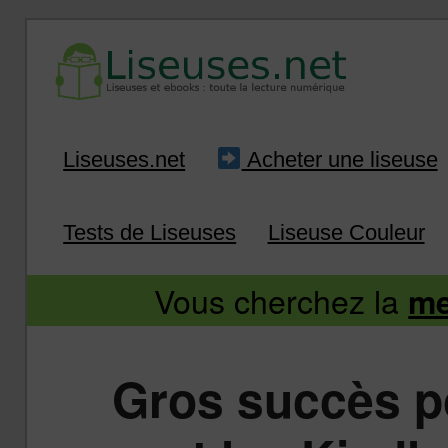
Liseuse et ebook : tout savoir
Infos sur les liseuses
Aller
Aller
Liseuses.net
Acheter une liseuse
au
au
Tests de Liseuses
Liseuse Couleur
contenu
contenu
Vous cherchez la
me
principal
secondaire
Gros succès po