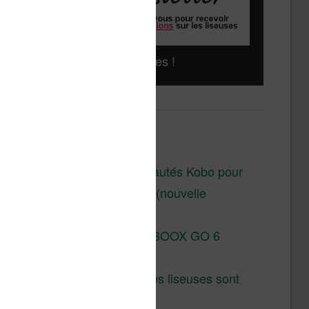
Liseuses pas chères !
Derniers articles :
Les nouveautés Kobo pour
la fin 2026 (nouvelle
liseuse)
Test de la BOOX GO 6
Gen II
Pourquoi les liseuses sont
si chères ?