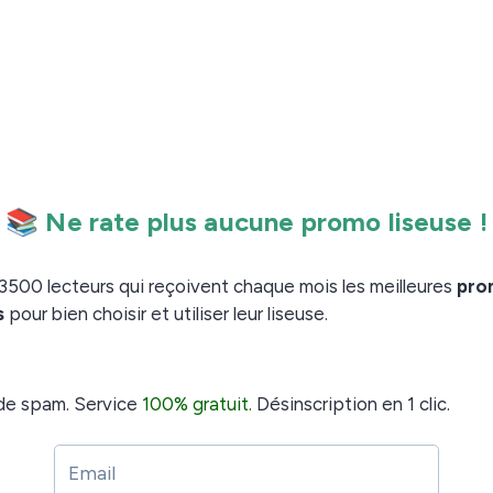
e + housse + garantie) : $100 contre $140
 35€, moi aussi je l’aurais achetée juste pour la
 aient cartonné sans soucis durant ce week-end.
aussi important de préciser qu’il y a eu d’importantes
s mêmes tablettes et liseuses sur Amazon France à un