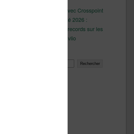
son lancement
XTEINK X4 : test avec Crosspoint
Soldes d’été 2026 :
réductions records sur les
liseuses Kobo et Vivlio
Rechercher
Rechercher