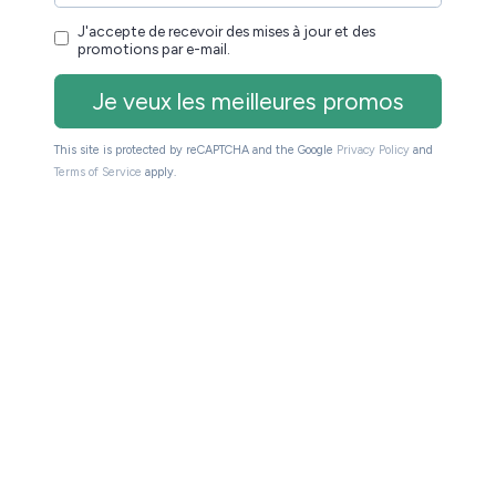
euse !
que mois les meilleures promos + conseils pour
s de spam. Service 100% gratuit. Désinscription