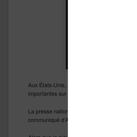
Aux États-Unis, Amazon a vu les choses en g
importantes sur certains de ses produits pha
La presse nationale et internationale a rebo
communiqué d’Amazon au sujet de ses vent
Alors que je n’avais pas prévu de faire un art