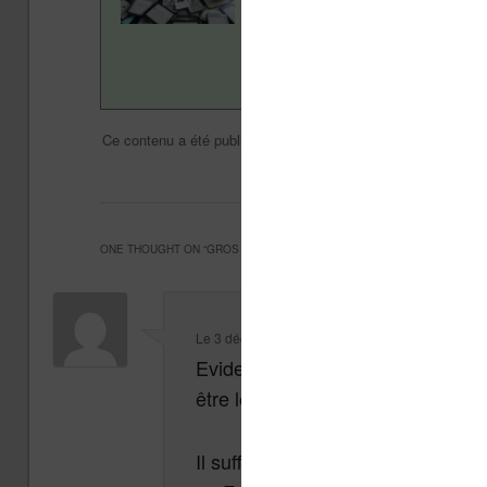
Vivlio, etc) et faire la pr
en savoir plus en lisant n
Divers
Nicolas (actu lis
Ce contenu a été publié dans
par
Fire
Kindle Paperwhite
,
.
ONE THOUGHT ON “
GROS SUCCÈS POUR LA TABLETTE FIRE ET LES KI
Le
3 décembre 2015 à 16 h 08 min
,
chipoteur
a di
Evidemment, vu qu’en France le pr
être le même !
Il suffisait de comparer, la sema