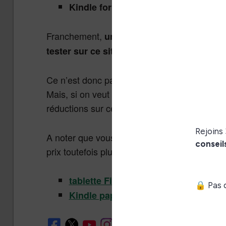
(liseuse Kindl
Kindle for Kids Bundle
Franchement,
une tablette tactile Amazon à
tester sur ce site !
Ce n’est donc pas étonnant que ces produits
Mais, si on veut bien faire les choses il est 
réductions sur ces produits…
A noter que vous pouvez aussi retrouver ce
prix toutefois plus important :
tablette Fire à 59€
Kindle paperwhite à 129€