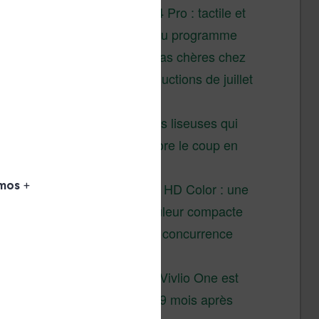
XTEINK X4 Pro : tactile et
éclairage au programme
Liseuses pas chères chez
Vivlio – réductions de juillet
2026
3 anciennes liseuses qui
valent encore le coup en
2026
Vivlio Light HD Color : une
liseuse couleur compacte
à prix défiant toute concurrence
chez Cultura
La liseuse Vivlio One est
un succès 9 mois après