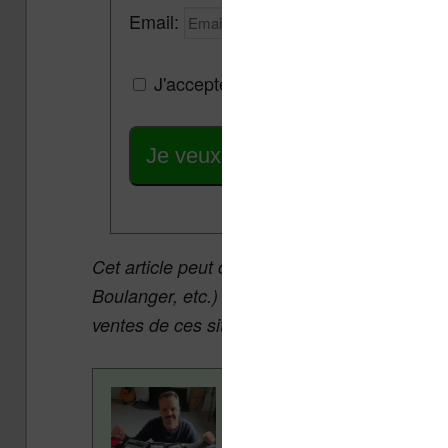
Email:
J'accepte de recevoir des mises à jou
Je veux les meilleures promos
Cet article peut contenir des liens affiliés v
Boulanger, etc.) qui permettent aux auteurs 
ventes de ces sites sans coût supplémentair
Contenu rédigé par Nicol
ans pour vous aider à navi