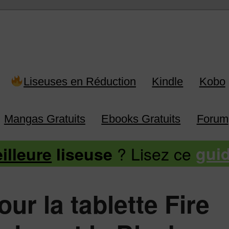
 Kindle, Kobo, Vivlio, Pocketboo
Liseuses en Réduction
Kindle
Kobo
Mangas Gratuits
Ebooks Gratuits
Forum
? Lisez ce
illeure
liseuse
gui
ur la tablette Fire