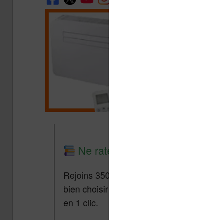
Ne rate plus aucune promo lis
Rejoins 3500 lecteurs qui reçoivent cha
bien choisir et utiliser leur liseuse.
Pa
en 1 clic.