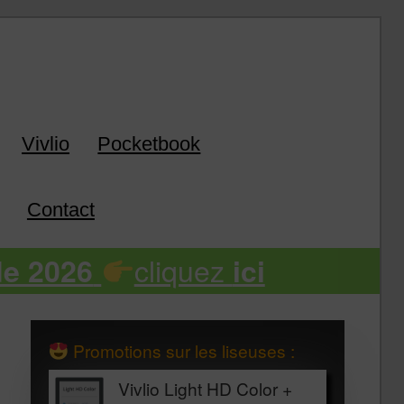
k
Vivlio
Pocketbook
Contact
cliquez
de 2026
ici
Promotions sur les liseuses :
Vivlio Light HD Color +