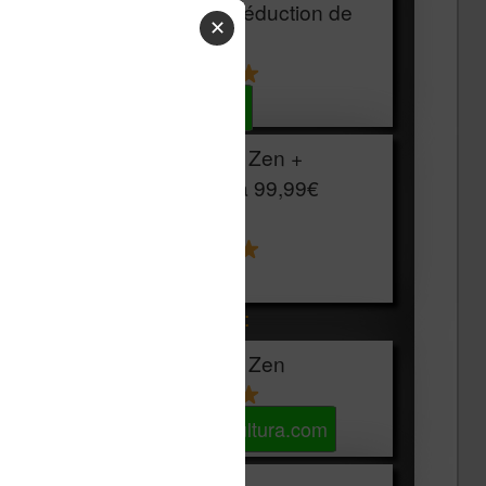
HOUSSE
réduction de
✕
15€
Voir sur Cultura.com
Vivlio Light Zen +
HOUSSE à
99,99€
129,99€
Voir sur Boulanger
Les accessibles :
Vivlio Light Zen
Voir sur Cultura.com