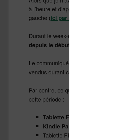
à l’heure et d’apporter des compléments aux 
gauche (
).
ici par exemple
Durant le week-end du Black Friday, Amazo
.
depuis le début de sa commercialisation
Le communiqué précise aussi que des «
cen
vendus durant ce même week-end.
Par contre, ce que personne ne précise, c’es
cette période :
:
contre $49 habitue
Tablette Fire
$35
: $100 contre $120
Kindle Paperwhite
Tablette
: $85 contr
Fire Kids Edition