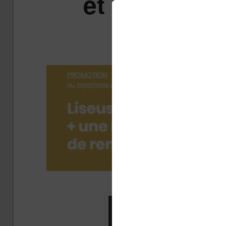
et les Kindl
F
Publié