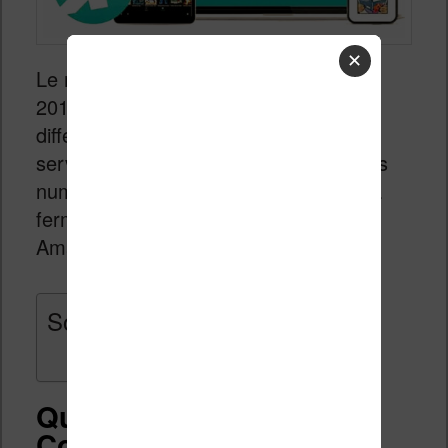
✕
Le rachat de Comixology a eu lieu en
2014 et depuis Amazon a tenté
différentes solutions pour faire vivre ce
service de lecture de bandes dessinées
numérique. Finalement, Comixology va
fermer et être totalement intégré à
Amazon.
Sommaire
Qu’est-ce que
Comixology ?