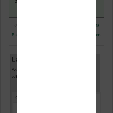
page
a propos
.
eBooks
Nicolas (actu
Ce contenu a été publié dans
par
liseuse, ebook, etc)
Amazon
BD
, et marqué avec
,
,
Business
Kindle
permalien
,
. Mettez-le en favori avec son
.
Laisser un commentaire
Votre adresse e-mail ne sera pas publiée.
Les champs
*
obligatoires sont indiqués avec
*
Commentaire