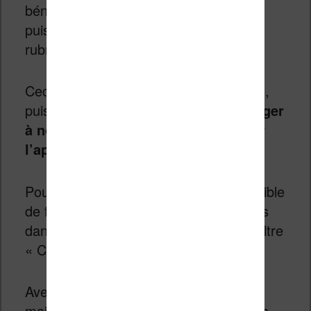
bénéficieront aussi de ce changement
puisque tout sera accessible dans la
rubrique Kindle.
Ceci ne vient pas sans un inconvénient,
puisqu’
il sera nécessaire de télécharger
à nouveau les bandes dessinées sur
l’application Kindle
.
Pour simplifier la navigation, il est possible
de filtrer les titres et les livres possédés
dans votre bibliothèque en utilisant le filtre
« Comics & Manga ».
Avec cette fusion, vous devriez avoir
maintenant plus de choix dans les titres