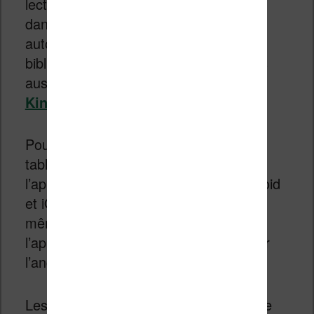
lecteurs qui ont des bandes dessinées
dans leur compte, ces volumes sont
automatiquement transférés dans leur
bibliothèque Kindle et donc accessibles
aussi bien sur le site que
les liseuses
Kindle
.
Pour les utilisateurs de smartphone et
tablette, ils devront maintenant utiliser
l’application Kindle disponible sur Android
et iOS. Il sera nécessaire d’utiliser les
mêmes informations de connexion sur
l’application Kindle que ceux utilisés sur
l’ancienne application Comixology.
Les utilisateurs de tablette Amazon Fire