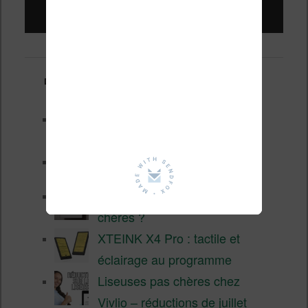
Liseuses pas chères !
Derniers articles :
Les nouveautés Kobo pour la
fin 2026 (nouvelle liseuse)
Test de la BOOX GO 6 Gen II
Pourquoi les liseuses sont si
chères ?
XTEINK X4 Pro : tactile et
éclairage au programme
Liseuses pas chères chez
Vivlio – réductions de juillet