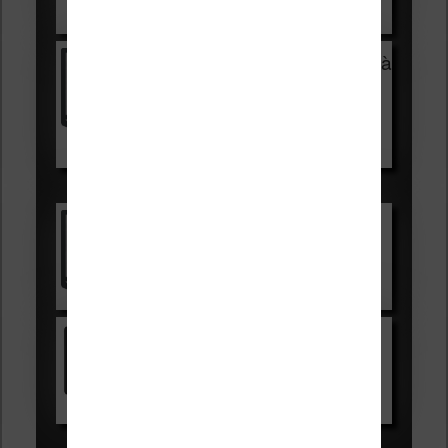
Voir sur Cultura.com
Vivlio Light Zen + HOUSSE à
99,99€
129,99€
Voir sur Boulanger
Les accessibles :
Vivlio Light Zen
Voir sur Cultura.com
Kindle
Voir sur Amazon.fr
Les Meilleures liseuses pour août