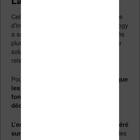
La fin de Comixology
Cela fait depuis 2021 que Amazon tente
d’intégrer totalement l’offre de Comixology
a sa librairie Amazon Kindle. Mais, après
plusieurs tentatives infructueuses, cette
solution ne semblait pas avoir été
retenue.
Pourtant,
Amazon vient d’annoncer que
les applications Comixology ne
fonctionneront plus à partir du 4
décembre 2023
.
L’ensemble du catalogue sera transféré
sur la librairie Amazon Kindle
. Pour les