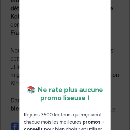
détriment des offres concurrentes de
Kobo, Iznéo ou Vivlio
(même si ces
derniers ne concernent que le marché
Français).
Nous verrons dans les prochains mois si
cette décision est pertinente et si les
utilisateurs actuels de Comixology
migreront sans problème vers l’application
Kindle…
Dans tous les cas,
c’en est est bel et
bien fini de
la marque « Comixology »
.