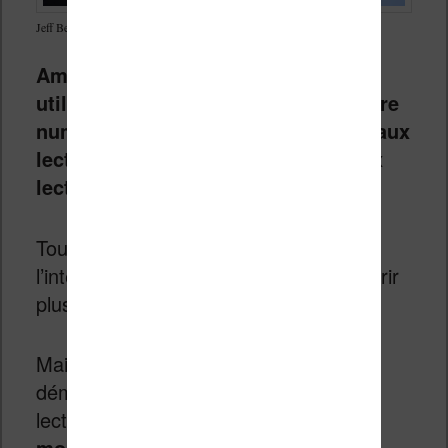
Jeff Bezos le patron d’Amazon
Amazon cherche à fédérer les
utilisateurs de ses services de lecture
numérique en offrant plus de choix aux
lecteurs de bandes dessinées et aux
lecteurs d’ebooks
.
Tout le monde pourra avoir accès à
l’intégralité du catalogue et cela doit offrir
plus de choix aux lecteurs.
Mais, c’est également un moyen de se
démarquer des autres services de
lecture.
L’objectif et d’attirer plus de
monde vers l’écosystème Kindle au