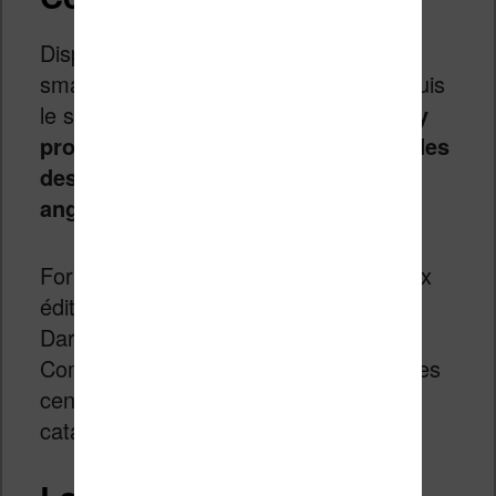
Disponible via une application pour
smartphone et tablette mais aussi depuis
le site Internet du service,
Comixology
propose une large sélection de bandes
dessinées – essentiellement en
anglais
.
Fort d’un partenariat avec de nombreux
éditeurs d’envergure (Image Comics,
Dark Horse, Valiant Comics, Archie
Comics, etc.), la plateforme propose des
centaines de milliers de titre à son
catalogue disponible en streaming.