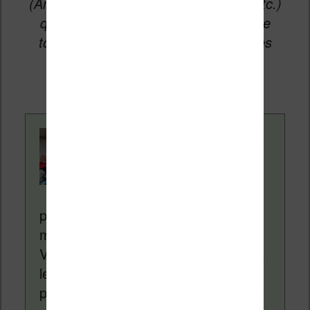
(Amazon, Fnac, Cultura, Boulanger, etc.)
qui permettent aux auteurs du site de
toucher une petite commission sur les
ventes de ces sites sans coût
supplémentaire pour vous.
Contenu rédigé par
Nicolas. Le site
Liseuses.net existe
depuis plus de 14 ans
pour vous aider à naviguer dans le
monde des liseuses (Kindle, Kobo,
Vivlio, etc) et faire la promotion de la
lecture (numérique ou non). Vous
pouvez en savoir plus en lisant notre