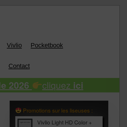
k
Vivlio
Pocketbook
Contact
cliquez
de 2026
ici
Promotions sur les liseuses :
Vivlio Light HD Color +