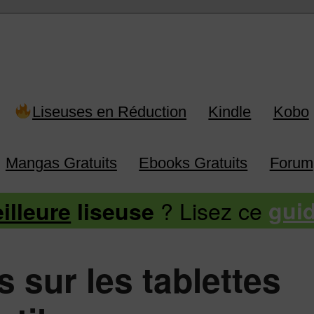
 Kindle, Kobo, Vivlio, Pocketboo
Liseuses en Réduction
Kindle
Kobo
Mangas Gratuits
Ebooks Gratuits
Forum
? Lisez ce
illeure
liseuse
gui
s sur les tablettes