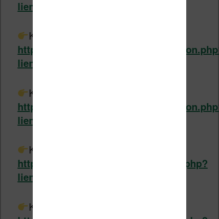
lien=lux-4
Kindle chez Amazon :
https://www.liseuses.net/liens/amazon.php
lien=kindle
Kindle Paperwhite chez Amazon :
https://www.liseuses.net/liens/amazon.php
lien=paperwhite
Kobo Nia chez Fnac.com :
https://www.liseuses.net/liens/fnac.php?
lien=kobonia
Kobo Clara HD chez Fnac.com :