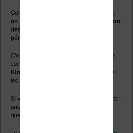
Comme lors du précédent confinement,
on peut s’attendre à une augmentation
des ventes des liseuses jusqu’à la
pénurie
.
C’est assez inquiétant car les stocks de
certaines liseuses sont déjà bas (les
Kindle, peut être les Bookeen
) et que
les fêtes de fin d’année approchent.
Si vous voulez une
liseuse
ou en acheter
une pour placer sous le sapin de
quelqu’un, il ne faut donc pas tarder.
Je vous invite directement à consulter
le