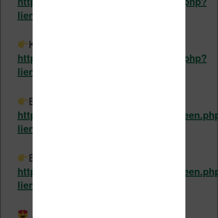
https://www.liseuses.net/liens/fnac.php?
lien=clarahd
Kobo Libra H2O chez Fnac.com :
https://www.liseuses.net/liens/fnac.php?
lien=kobolibrah2o
Bookeen Diva chez Bookeen :
https://www.liseuses.net/liens/bookeen.ph
lien=diva
Bookeen Diva HD chez Bookeen :
https://www.liseuses.net/liens/bookeen.ph
lien=divahd
Abonnez-vous à la newsletter pour