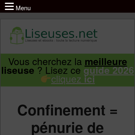
Menu
Liseuse et ebook : tout savoir
Infos sur les liseuses Kindle, Kobo,
Vous cherchez la
meilleure
Aller
Aller
Vivlio, Pocketbook
? Lisez ce
liseuse
guide 2026
cliquez
ici
au
au
contenu
contenu
Confinement =
principal
secondaire
pénurie de