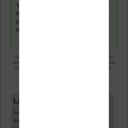
Vivlio, etc) et faire la promotion de la
lecture (numérique ou non). Vous
pouvez en savoir plus en lisant notre
page
a propos
.
Actualité
Nicolas (actu
Ce contenu a été publié dans
par
liseuse, ebook, etc)
Bookeen
Business
, et marqué avec
,
,
Kindle
Kobo
Vidéo
Vivlio
,
,
,
. Mettez-le en favori avec son
permalien
.
Laisser un commentaire
Votre adresse e-mail ne sera pas publiée.
Les champs
*
obligatoires sont indiqués avec