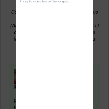
Cet article peut contenir des liens affiliés
vers les sites partenaires du site
(Amazon, Fnac, Cultura, Boulanger, etc.)
qui permettent aux auteurs du site de
toucher une petite commission sur les
ventes de ces sites sans coût
supplémentaire pour vous.
Contenu rédigé par
Nicolas. Le site
Liseuses.net existe
depuis plus de 14 ans
pour vous aider à naviguer dans le
monde des liseuses (Kindle, Kobo,