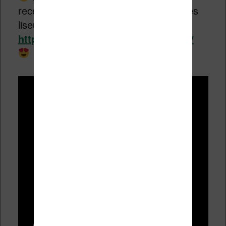
recevoir des bons plans et les actus des
liseuses :
https://www.liseuses.net/newsletter/