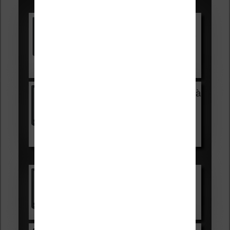
Promotions sur les liseuses :
Vivlio Light HD Color +
HOUSSE
réduction de 15€
Voir sur Cultura.com
Vivlio Light Zen + HOUSSE à
99,99€
129,99€
Voir sur Boulanger
Les accessibles :
Vivlio Light Zen
Voir sur Cultura.com