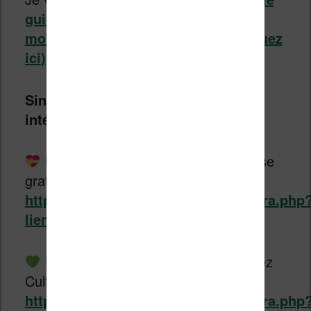
guide des meilleures liseuses du
moment pour faire votre choix (
cliquez
ici
)
.
Sinon, voici quelques modèles
intéressants et encore disponibles :
Nouvelle Vivlio Touch Lux 5 + housse
gratuite chez Cultura :
https://www.liseuses.net/liens/cultura.php
lien=lux-5
Promo sur la Vivlio Touch Lux 4 chez
Cultura :
https://www.liseuses.net/liens/cultura.php