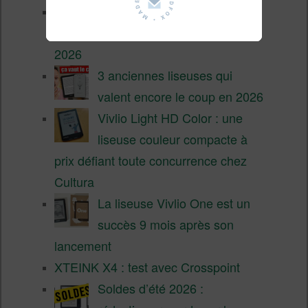
Liseuses pas chères chez
Vivlio – réductions de juillet
2026
3 anciennes liseuses qui
valent encore le coup en 2026
Vivlio Light HD Color : une
liseuse couleur compacte à
prix défiant toute concurrence chez
Cultura
La liseuse Vivlio One est un
succès 9 mois après son
lancement
XTEINK X4 : test avec Crosspoint
Soldes d’été 2026 :