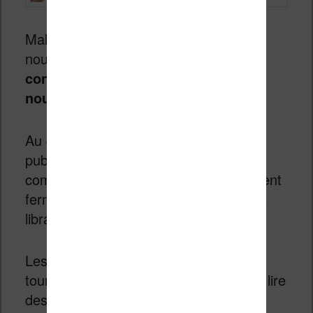
Malheureusement, la France est à
nouveau soumise à la règle stricte du
confinement
. Il faut s’attendre à
une
nouvelle pénurie de liseuse
.
Au delà des considérations de santé
publique, cela signifie aussi que les
commerces non indispensables devraient
fermer. On peut compter parmi eux les
librairies.
Les gens vont donc naturellement se
tourner vers la lecture numérique pour lire
des livres.