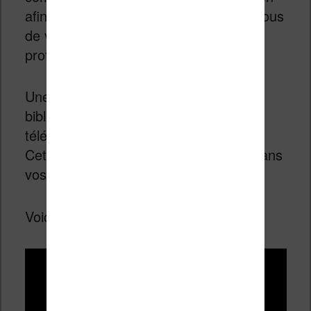
afin de les lire sur sa liseuse. C’est à vous
de voir, mais dans certains contextes
professionnels cela ne passera pas.
Une fois ces documents dans la
bibliothèque Kindle, vous pouvez les
télécharger et commencer la lecture.
Cette fois, la couleur s’affichera bien dans
vos documents.
Voici la vidéo qui explique cela :