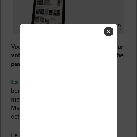
✕
Vous avez transféré
un PDF couleur sur
votre Kindle Colorsoft et il ne s’affiche
pas en couleur ?
Voici la solution.
La liseuse Kindle Colorsoft
est une
bonne liseuse qui propose un des
meilleurs écran couleur disponible.
Malheureusement, sa gestion des PDF
est un peu hasardeuse.
Le problème se pose lorsque vous