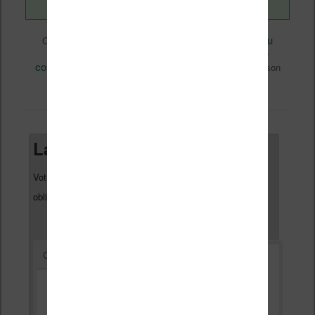
Divers
Nicolas (actu
Ce contenu a été publié dans
par
liseuse, ebook, etc)
Kindle
kindle
, et marqué avec
,
colorsoft
Technique
Vidéo
,
,
. Mettez-le en favori avec son
permalien
.
Laisser un commentaire
Votre adresse e-mail ne sera pas publiée.
Les champs
*
obligatoires sont indiqués avec
*
Commentaire