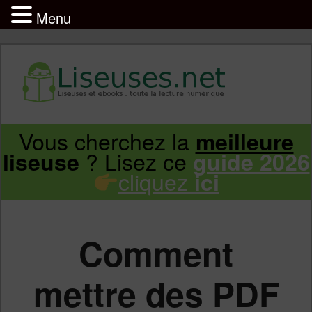
Menu
Liseuse et ebook : tout savoir
Infos sur les liseuses Kindle, Kobo,
Vous cherchez la
meilleure
Aller
Aller
Vivlio, Pocketbook
? Lisez ce
liseuse
guide 2026
cliquez
ici
au
au
contenu
contenu
Comment
principal
secondaire
mettre des PDF