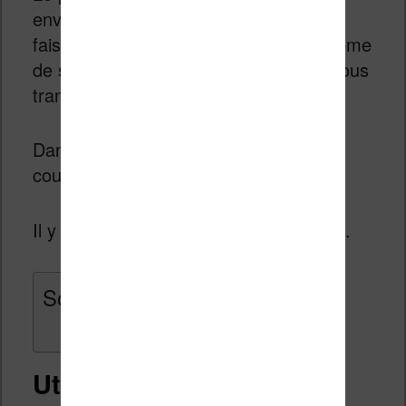
envoyez un PDF sur votre liseuse en
faisant un copier et coller dans le système
de stockage de la liseuse ou lorsque vous
transférez avec Calibre.
Dans ce cas, le PDF n’affiche pas les
couleurs.
Il y a plusieurs solutions à ce problème.
Sommaire
Utilisez Send to Kindle