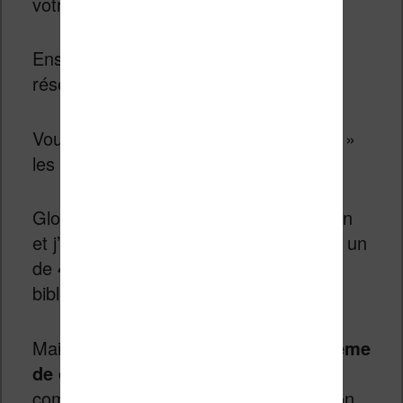
votre liseuse Kindle.
Ensuite, connectez votre liseuse au
réseau Wifi.
Vous n’avez qu’à « Glissez et déposez »
les fichiers PDF sur le site.
Globalement le système fonctionne bien
et j’ai pu envoyer des documents, dont un
de 40 mo qui a été ajouté à ma
bibliothèque Kindle.
Mais
cela pose néanmoins un problème
de confidentialité
: vous devez
communiquer vos documents à Amazon