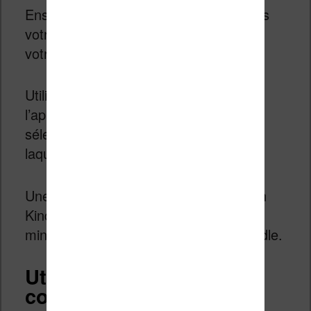
Ensuite, ouvre le document PDF depuis
votre smartphone avec l’application de
votre choix.
Utilisez la fonction « Partage » de
l’application de lecture de PDF et
sélectionnez l’application Kindle vers
laquelle envoyer le PDF.
Une fois le fichier envoyé à l’application
Kindle, vous le retrouverez quelques
minutes plus tard sur votre liseuse Kindle.
Utilisez Calibre et
convertissez le PDF en