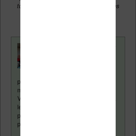
toucher une petite commission sur les
ventes de ces sites sans coût
supplémentaire pour vous.
Contenu rédigé par
Nicolas. Le site
Liseuses.net existe
depuis plus de 14 ans
pour vous aider à naviguer dans le
monde des liseuses (Kindle, Kobo,
Vivlio, etc) et faire la promotion de la
lecture (numérique ou non). Vous
pouvez en savoir plus en lisant notre
page
a propos
.