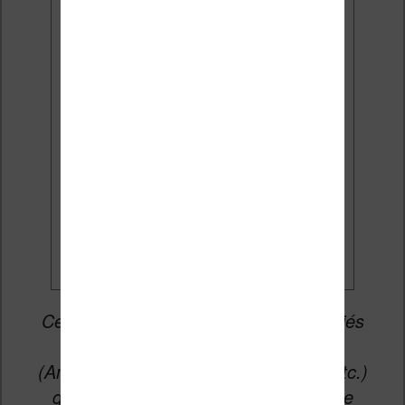
Email:
J'accepte de recevoir des
mises à jour et des promotions
par e-mail.
Je veux les meilleures
promos
Cet article peut contenir des liens affiliés
vers les sites partenaires du site
(Amazon, Fnac, Cultura, Boulanger, etc.)
qui permettent aux auteurs du site de