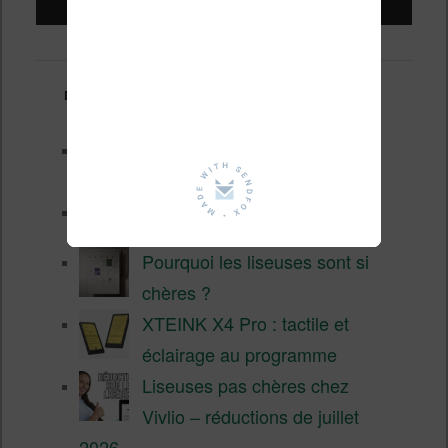
Derniers articles :
Les nouveautés Kobo pour la
fin 2026 (nouvelle liseuse)
Test de la BOOX GO 6 Gen II
Pourquoi les liseuses sont si
chères ?
XTEINK X4 Pro : tactile et
éclairage au programme
Liseuses pas chères chez
Vivlio – réductions de juillet
2026