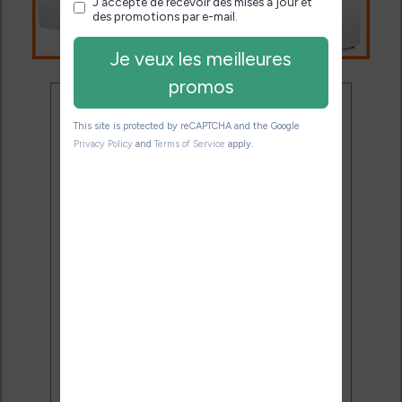
Ne rate plus aucune
promo liseuse !
Rejoins 3500 lecteurs qui
reçoivent chaque mois les
meilleures promos + conseils
pour bien choisir et utiliser leur
liseuse.
Pas de spam.
Service 100% gratuit.
Désinscription en 1 clic.