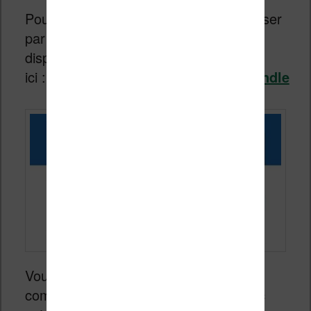
Pour que cela fonctionne, il faudra passer
par le service « Send to Kindle »
disponible
ici :
https://www.amazon.fr/sendtokindle
Vous devez accéder à ce site avec le
compte Amazon que vous utilisez avec