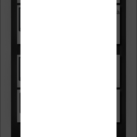
Vivlio Light Zen + HOUSSE à
99,99€
129,99€
Voir sur Boulanger
Les accessibles :
Vivlio Light Zen
Voir sur Cultura.com
Kindle
Voir sur Amazon.fr
Les Meilleures liseuses pour août
2026