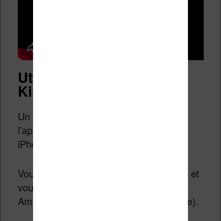
Utilisez l’application
Kindle
Un système similaire est disponible sur
l’application smartphone Kindle (pour
iPhone ou Android donc).
Vous devez installer l’application Kindle et
vous connecter avec votre compte
Amazon (le même que sur votre liseuse).