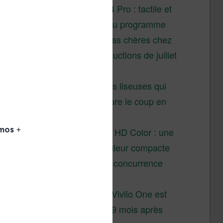
XTEINK X4 Pro : tactile et
éclairage au programme
Liseuses pas chères chez
Vivlio – réductions de juillet
2026
3 anciennes liseuses qui
valent encore le coup en
2026
Vivlio Light HD Color : une
liseuse couleur compacte
à prix défiant toute concurrence
chez Cultura
La liseuse Vivlio One est
un succès 9 mois après