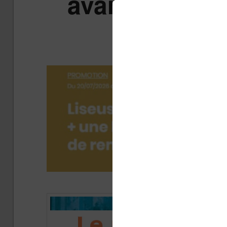
avant le week
janv
Publi