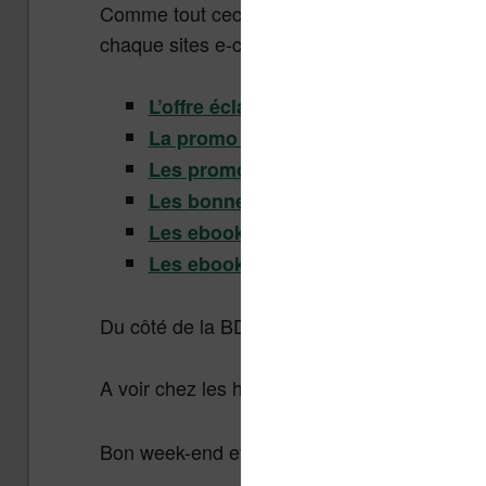
Comme tout ceci est disponible un peu partou
chaque sites e-commerce :
L’offre éclair Kindle
La promo du mois Kindle
Les promotions et petits prix Kindle
Les bonnes affaires ebooks Fnac
Les ebooks gratuits de Cultura
Les ebooks Cultura
Du côté de la BD, on a des belles choses égal
A voir chez les habitués de la bande dessin
Bon week-end et bonnes lectures !