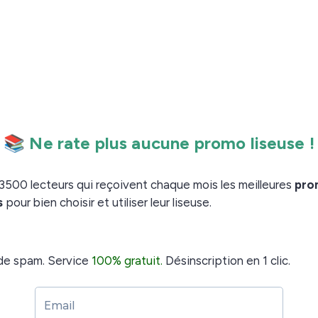
 choses
:
sympathiques
s êtes Prime
99,99 €
ui est soldé : ventes flash sur des livres phares de
e 2 (9,99€ ou 14,99€ suivant les recueils), romance
chers de remise en forme (bonnes résolutions 2018 ?),
es réductions sur des livres horoscope de 2018 à
0 %, fantasy à petit prix, intégrales Robert Laffont en