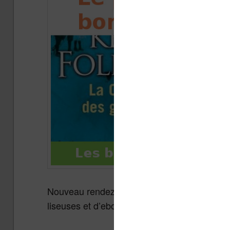
Nouveau rendez-vous de la fin de semaine, je
liseuses et d’ebooks.