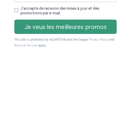
t, je vous laisse explorer les rubriques bons plans de
ement : Fairy Tail, Carthago, Valérian, etc.
ée numérique :
et
.
Iznéo
Sequencity