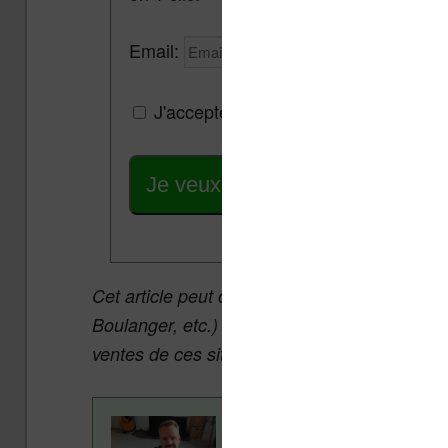
Email:
J'accepte de recevoir des mises à jou
Je veux les meilleures promos
Cet article peut contenir des liens affiliés v
Boulanger, etc.) qui permettent aux auteurs 
ventes de ces sites sans coût supplémentair
Contenu rédigé par Nicol