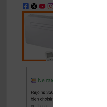
Ne rate plus aucune promo lis
Rejoins 3500 lecteurs qui reçoivent cha
bien choisir et utiliser leur liseuse.
Pa
en 1 clic.