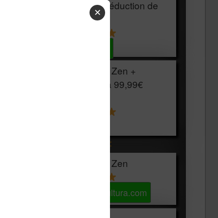
HOUSSE
réduction de
✕
15€
Voir sur Cultura.com
Vivlio Light Zen +
HOUSSE à
99,99€
129,99€
Voir sur Boulanger
Les accessibles :
Vivlio Light Zen
Voir sur Cultura.com