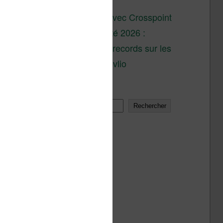
son lancement
XTEINK X4 : test avec Crosspoint
Soldes d’été 2026 :
réductions records sur les
liseuses Kobo et Vivlio
Rechercher
Rechercher