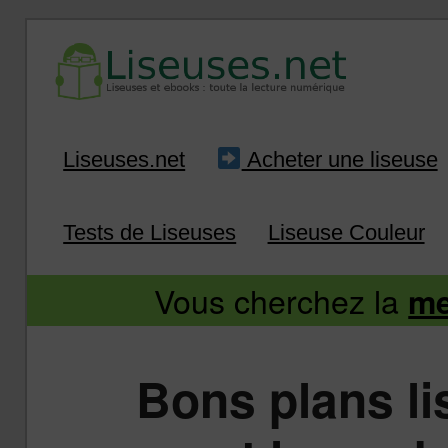
Liseuse et ebook : tout savoir
Infos sur les liseuses
Aller
Aller
Liseuses.net
Acheter une liseuse
au
au
Tests de Liseuses
Liseuse Couleur
contenu
contenu
Vous cherchez la
me
principal
secondaire
Bons plans l