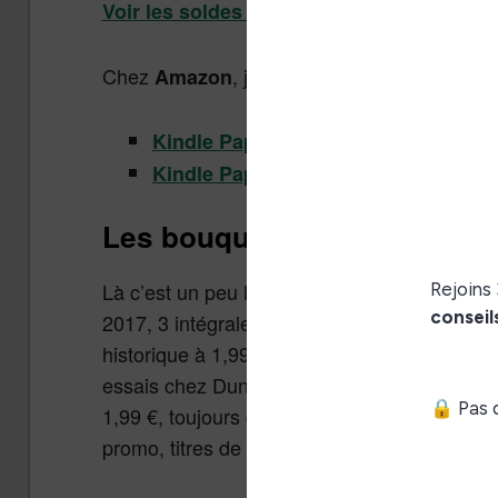
Voir les soldes chez Bookeen
Chez
, j’ai aussi trouvé des petites
Amazon
Kindle Paperwhite à 109,99 € si vou
Kindle Paperwhite reconditionnée à 
Les bouquins et BD
Là c’est un peu la fête au niveau de tout ce q
2017, 3 intégrales Bragelonne pour le prix d
historique à 1,99 € (Harlequin), livres pas 
essais chez Dunod et A. Colin à -50%, gross
1,99 €, toujours de la romance Harlequin à -5
promo, titres de romance érotique, etc.