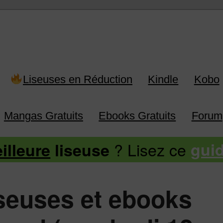
 Kindle, Kobo, Vivlio, Pocketboo
Liseuses en Réduction
Kindle
Kobo
Mangas Gratuits
Ebooks Gratuits
Forum
? Lisez ce
illeure
liseuse
gui
iseuses et ebooks