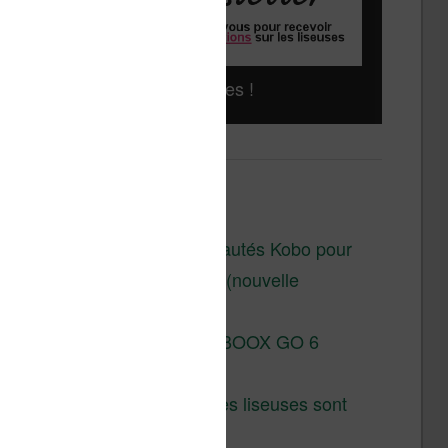
Liseuses pas chères !
Derniers articles :
Les nouveautés Kobo pour
la fin 2026 (nouvelle
liseuse)
Test de la BOOX GO 6
Gen II
Pourquoi les liseuses sont
si chères ?