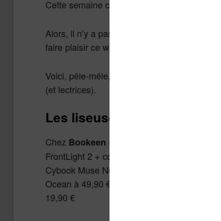
Cette semaine c’est simple : ce sont
les sol
Alors, il n’y a pas forcément de grandes cho
faire plaisir ce week-end.
Voici, pêle-mêle, tous les trucs en promotion
(et lectrices).
Les liseuses
Chez
(
) : Cybook 
Bookeen
ça se passe
ICI
FrontLight 2 + couverture à 139,98 €, Cybo
Cybook Muse Noire à 24,90 €, Couverture C
Ocean à 49,90 €, Couverture simple Cyboo
19,90 €