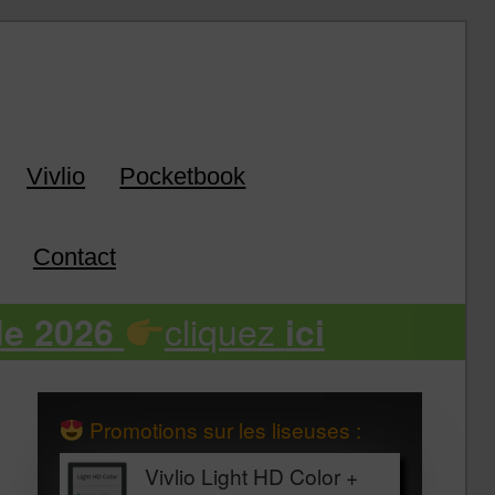
k
Vivlio
Pocketbook
Contact
cliquez
de 2026
ici
Promotions sur les liseuses :
Vivlio Light HD Color +