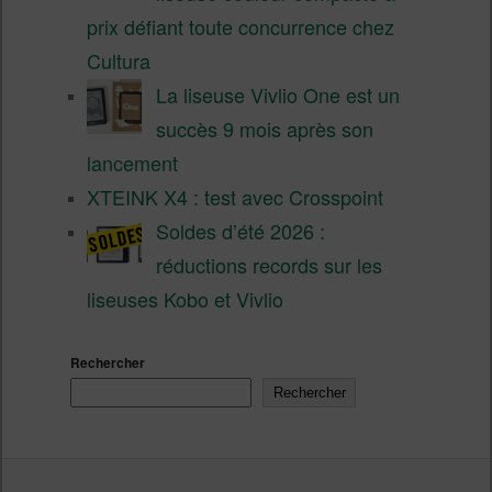
prix défiant toute concurrence chez
Cultura
La liseuse Vivlio One est un
succès 9 mois après son
lancement
XTEINK X4 : test avec Crosspoint
Soldes d’été 2026 :
réductions records sur les
liseuses Kobo et Vivlio
Rechercher
Rechercher