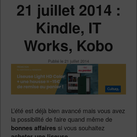
21 juillet 2014 :
Kindle, IT
Works, Kobo
Publié le
21 juillet 2014
L’été est déjà bien avancé mais vous avez
la possibilité de faire quand même de
bonnes affaires
si vous souhaitez
acheter une liseuse
.