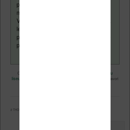
pour vous aider à naviguer dans le
monde des liseuses (Kindle, Kobo,
Vivlio, etc) et faire la promotion de la
lecture (numérique ou non). Vous
pouvez en savoir plus en lisant notre
page
a propos
.
Divers
Nicolas (actu
Ce contenu a été publié dans
par
liseuse, ebook, etc)
site
, et marqué avec
. Mettez-le en favori
permalien
avec son
.
2 THOUGHTS ON “
BONNE ANNÉE 2016
”