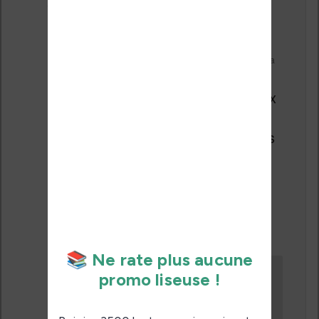
Le
1 janvier 2016 à 12 h 11 min
,
Claude Arquin
a
dit :
Merci Nicolas, meilleurs voeux
à vous aussi et bonne année
2016 avec le plaisir de lire vos
articles quotidiens. Et bonnes
lectures.
↓
Répondre
Le
4 janvier 2016 à 11 h 26
min
,
Nicolas