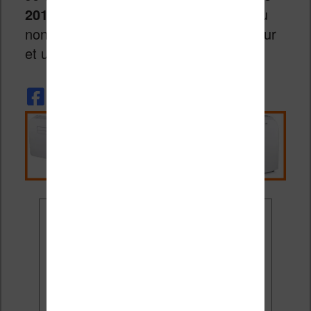
2016
, pleine de lectures numériques ou
non. Mais surtout, beaucoup de bonheur
et une bonne santé.
Ne rate plus aucune
promo liseuse !
Rejoins 3500 lecteurs qui