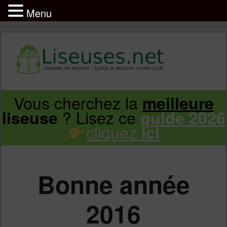
Menu
Liseuse et ebook : tout savoir
Infos sur les liseuses Kindle, Kobo,
Vous cherchez la
meilleure
Aller
Aller
Vivlio, Pocketbook
? Lisez ce
liseuse
guide 2026
cliquez
ici
au
au
contenu
contenu
Bonne année
principal
secondaire
2016