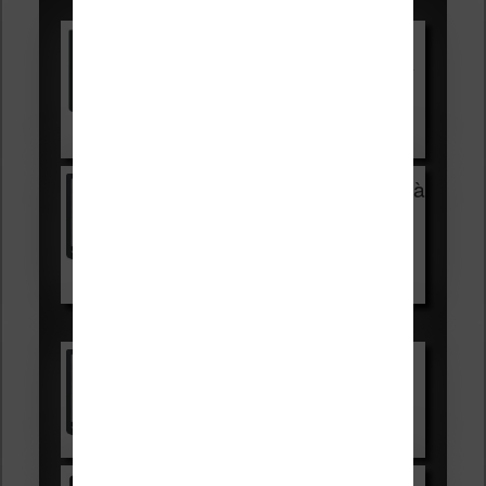
Vivlio Light HD Color +
HOUSSE
réduction de 15€
Voir sur Cultura.com
Vivlio Light Zen + HOUSSE à
99,99€
129,99€
Voir sur Boulanger
Les accessibles :
Vivlio Light Zen
Voir sur Cultura.com