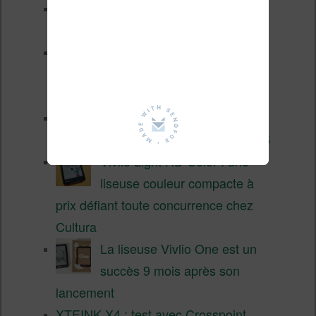
XTEINK X4 Pro : tactile et
éclairage au programme
Liseuses pas chères chez
Vivlio – réductions de juillet
2026
3 anciennes liseuses qui
valent encore le coup en 2026
Vivlio Light HD Color : une
liseuse couleur compacte à
prix défiant toute concurrence chez
Cultura
La liseuse Vivlio One est un
succès 9 mois après son
lancement
XTEINK X4 : test avec Crosspoint