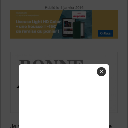
Publié le
1 janvier 2016
✕
Je vous souhaite une
excellente année