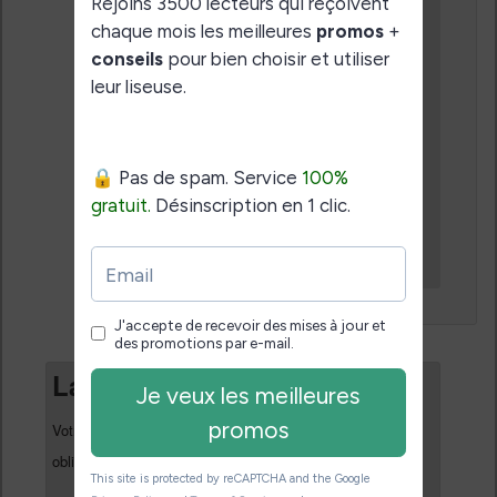
a dit :
Bonne année à vous
aussi et bonnes
lectures.
A bientôt.
↓
Répondre
Laisser un commentaire
Votre adresse e-mail ne sera pas publiée.
Les champs
*
obligatoires sont indiqués avec