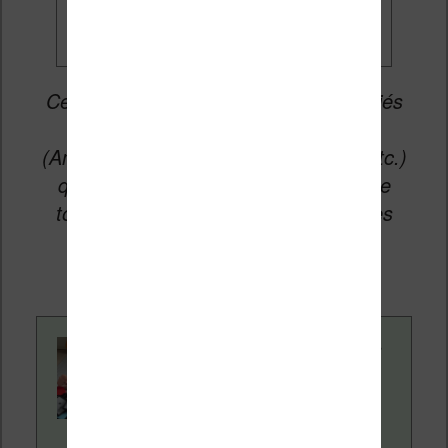
Cet article peut contenir des liens affiliés
vers les sites partenaires du site
(Amazon, Fnac, Cultura, Boulanger, etc.)
qui permettent aux auteurs du site de
toucher une petite commission sur les
ventes de ces sites sans coût
supplémentaire pour vous.
Contenu rédigé par
Nicolas. Le site
Liseuses.net existe
depuis plus de 14 ans