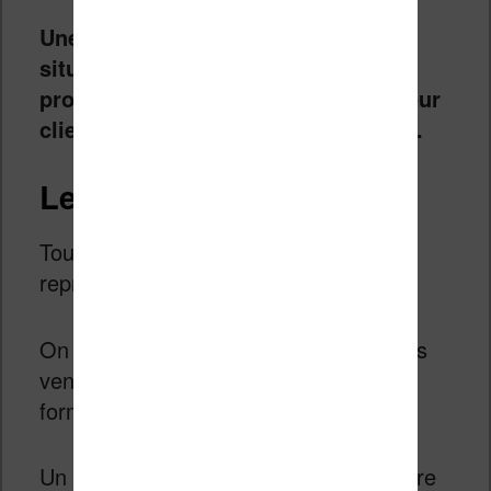
Une situation qui complique la
situation pour les libraires de
proximité qui voient une partie de leur
clientèle disparaître inexorablement.
Les ebooks à 27%
Toujours aux USA, les ebooks
représentent 27% des ventes.
On est donc à plus d’un quart des livres
vendus qui le sont maintenant dans un
format numérique.
Un beau chiffre qui montre que la lecture