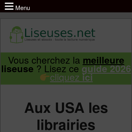
Menu
Liseuse et ebook : tout savoir
Infos sur les liseuses Kindle, Kobo,
Vous cherchez la
meilleure
Aller
Aller
Vivlio, Pocketbook
? Lisez ce
liseuse
guide 2026
cliquez
ici
au
au
contenu
contenu
Aux USA les
principal
secondaire
librairies