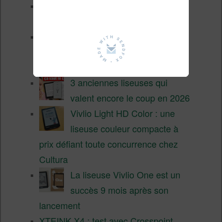
XTEINK X4 Pro : tactile et
éclairage au programme
Liseuses pas chères chez
Vivlio – réductions de juillet
2026
3 anciennes liseuses qui
valent encore le coup en 2026
Vivlio Light HD Color : une
liseuse couleur compacte à
prix défiant toute concurrence chez
Cultura
La liseuse Vivlio One est un
succès 9 mois après son
lancement
XTEINK X4 : test avec Crosspoint