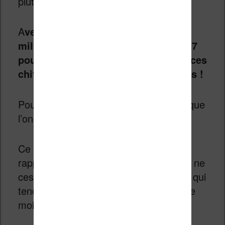
plutôt bien outre-Atlantique.
A
vec des ventes estimées à $26
milliards de revenus sur l’année 2017
pour 2,7 milliards de livres vendus, ces
chiffres ont de quoi donner le tournis !
Pourtant la situation se complique lorsque
l’on regarde les détails.
Ce chiffre reste donc en baisse par
rapport à l’année 2014. Une baisse qui ne
cesse de s’accroitre d’année en année qui
tend à démontrer que les gens lisent de
moins en moins.