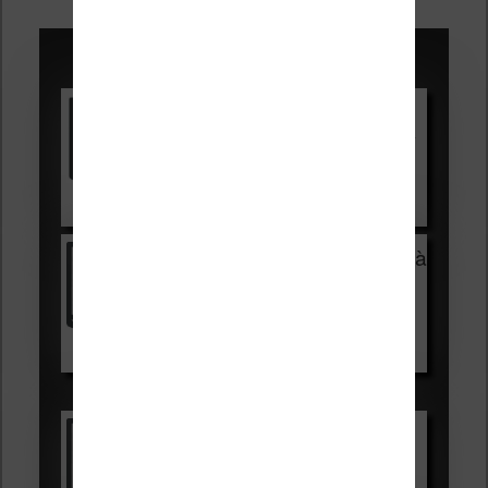
articles
Promotions sur les liseuses :
Vivlio Light HD Color +
HOUSSE
réduction de 15€
Voir sur Cultura.com
Vivlio Light Zen + HOUSSE à
99,99€
129,99€
Voir sur Boulanger
Les accessibles :
Vivlio Light Zen