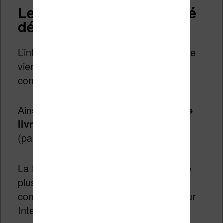
Les librairies de proximité
délaissées
L’information qui m’a réellement surprise
vient du comportement du
consommateur.
Ainsi,
plus de la moitié des ventes de
livres a été effectuée sur Internet
(papier, livre audio ou ebook).
La tendance se confirme donc, on a de
plus en plus d’Américains qui
commandent et achètent leurs livres sur
Internet.