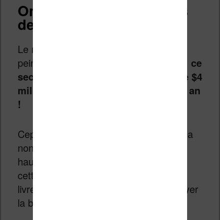
On lit de moins en moins
de fiction
Le recul vient surtout de la
fiction
qui
peine à recruter plus de lecteurs. Ainsi,
ce
secteur reste en baisse avec plus de $4
milliards de ventes en moins sur un an
!
Cependant, pour tout ce qui concerne la
non fiction, c’est déjà mieux. On a une
hausse de plus de 5% sur un an. Mais
cette croissance, tout comme celle du
livre audio (+ 28%) n’arrive pas à enrayer
la baisse sur l’ensemble du secteur.