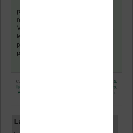
depuis plus de 14 ans
pour vous aider à naviguer dans le
monde des liseuses (Kindle, Kobo,
Vivlio, etc) et faire la promotion de la
lecture (numérique ou non). Vous
pouvez en savoir plus en lisant notre
page
a propos
.
Actualité
Nicolas (actu
Ce contenu a été publié dans
par
liseuse, ebook, etc)
Business
Livres
, et marqué avec
,
,
Perspectives
permalien
. Mettez-le en favori avec son
.
Laisser un commentaire