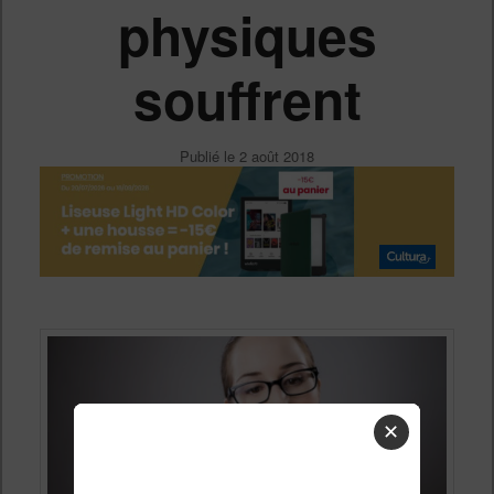
physiques
souffrent
Publié le
2 août 2018
✕