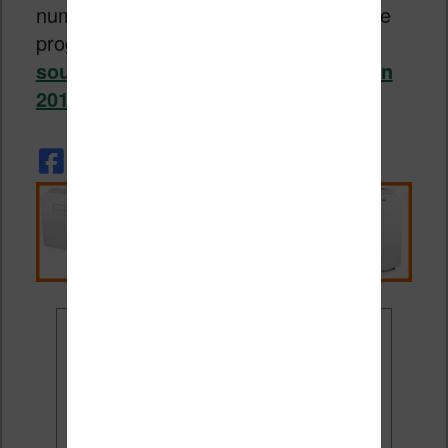
numérique a encore une belle marge de
progression
en France où l’on reste
sous la barre symbolique des 10% en
2017 à 7,6%
.
Ne rate plus aucune
promo liseuse !
Rejoins 3500 lecteurs qui