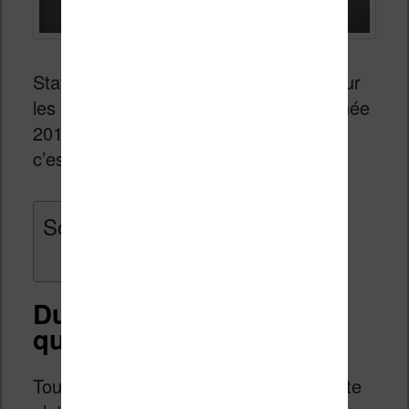
StatShot vient de publier ses chiffres sur
les ventes de livres aux USA pour l’année
2017. Et le moins que l’on puisse dire,
c’est qu’il ne fait pas bon être libraire.
Sommaire
Du pognon, mais moins
qu’avant
Tout d’abord, le marché du livre se porte