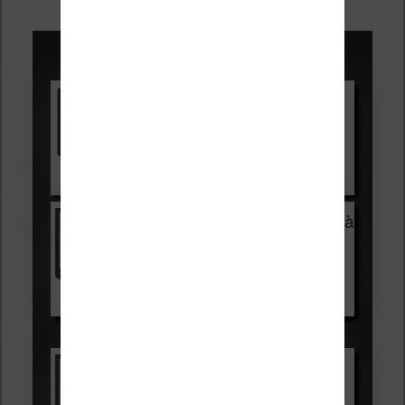
des
articles
Promotions sur les liseuses :
Vivlio Light HD Color +
HOUSSE
réduction de 15€
Voir sur Cultura.com
Vivlio Light Zen + HOUSSE à
99,99€
129,99€
Voir sur Boulanger
Les accessibles :
Vivlio Light Zen