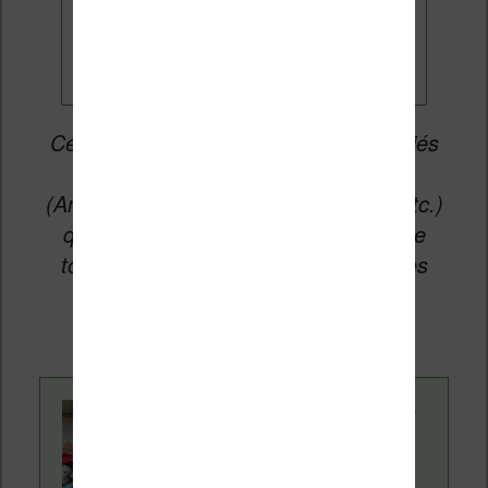
promos
Cet article peut contenir des liens affiliés
vers les sites partenaires du site
(Amazon, Fnac, Cultura, Boulanger, etc.)
qui permettent aux auteurs du site de
toucher une petite commission sur les
ventes de ces sites sans coût
supplémentaire pour vous.
Contenu rédigé par
Nicolas. Le site
Liseuses.net existe