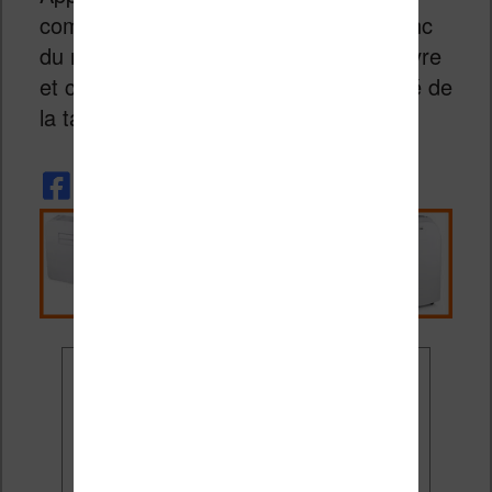
comme un acteur incontournable a donc
du mal à s’imposer sur le marché du livre
et ce, malgré sa domination du marché de
la tablette avec l’iPad.
Ne rate plus aucune
promo liseuse !