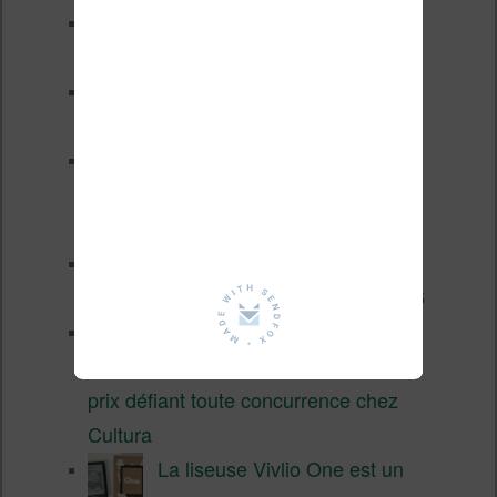
Pourquoi les liseuses sont si
chères ?
XTEINK X4 Pro : tactile et
éclairage au programme
Liseuses pas chères chez
Vivlio – réductions de juillet
2026
3 anciennes liseuses qui
valent encore le coup en 2026
Vivlio Light HD Color : une
liseuse couleur compacte à
prix défiant toute concurrence chez
Cultura
La liseuse Vivlio One est un