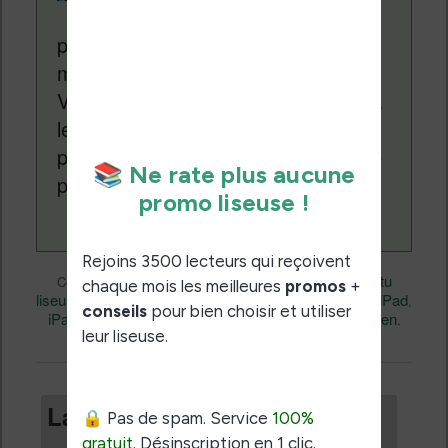
depuis plus de 14 ans
pour vous aider à naviguer dans le
monde des liseuses (Kindle, Kobo,
Vivlio, etc) et faire la promotion de la
lecture (numérique ou non). Vous
pouvez en savoir plus en lisant notre
page
a propos
.
eBooks
Nicolas (actu
Ce contenu a été publié dans
par
liseuse, ebook, etc)
Apple
Business
iPad
, et marqué avec
,
,
,
iPad Mini
Livres
permalien
,
. Mettez-le en favori avec son
.
Laisser un commentaire