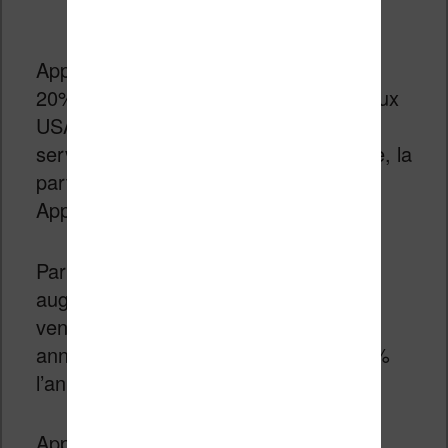
Apple a révélé qu’elle détenait environ
20% du marché du livre électronique aux
USA. En effet, depuis le lancement du
service de vente d’ebooks – iBookstore, la
part de marché n’a pas bougé chez
Apple.
Par contre, le volume des ventes
augmente toujours ce qui fait qu’Apple
vend de plus en plus de livres chaque
année avec une augmentation de 100%
l’année dernière.
Apple qui a réussi à imposer iTunes