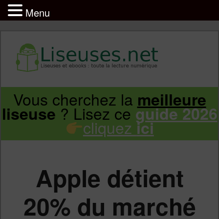
Menu
Liseuse et ebook : tout savoir
Infos sur les liseuses Kindle, Kobo,
Vous cherchez la
meilleure
Aller
Aller
Vivlio, Pocketbook
? Lisez ce
liseuse
guide 2026
cliquez
ici
au
au
contenu
contenu
Apple détient
principal
secondaire
20% du marché